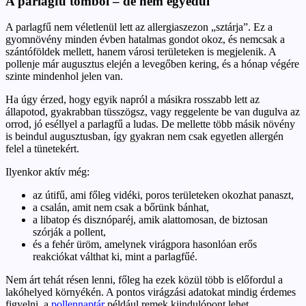
A parlagfű tombol – de nem egyedül
A parlagfű nem véletlenül lett az allergiaszezon „sztárja”. Ez a
gyomnövény minden évben hatalmas gondot okoz, és nemcsak a
szántóföldek mellett, hanem városi területeken is megjelenik. A
pollenje már augusztus elején a levegőben kering, és a hónap végére
szinte mindenhol jelen van.
Ha úgy érzed, hogy egyik napról a másikra rosszabb lett az
állapotod, gyakrabban tüsszögsz, vagy reggelente be van dugulva az
orrod, jó eséllyel a parlagfű a ludas. De mellette több másik növény
is beindul augusztusban, így gyakran nem csak egyetlen allergén
felel a tünetekért.
Ilyenkor aktív még:
az útifű, ami főleg vidéki, poros területeken okozhat panaszt,
a csalán, amit nem csak a bőrünk bánhat,
a libatop és disznóparéj, amik alattomosan, de biztosan
szórják a pollent,
és a fehér üröm, amelynek virágpora hasonlóan erős
reakciókat válthat ki, mint a parlagfűé.
Nem árt tehát résen lenni, főleg ha ezek közül több is előfordul a
lakóhelyed környékén. A pontos virágzási adatokat mindig érdemes
figyelni, a
pollennaptár
például remek kiindulópont lehet.