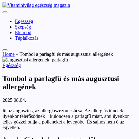
Skip
vitaminivilag.hu
to
Vitaminivilág:
content
egészség
Egészség
és
Szépség
szépség
Életmód
Táplálkozás
Home
»
Tombol a parlagfű és más augusztusi allergének
Posted
Egészség
in
Tombol a parlagfű és más augusztusi
allergének
2025.08.04.
Itt az augusztus, az allergiaszezon csúcsa. Az allergiás tünetek
ilyenkor felerősödnek – különösen a parlagfű miatt, ami ilyenkor
teljes gőzzel ontja a polleneket a levegőbe. És sajnos nem ő az
egyetlen.