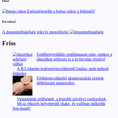
Post
Előző
navigation
Egészségesebb a barna cukor a fehérnél?
Következő
A dopaminfüggőség jelei és megelőzése
Friss
Emlőhelyreállítás emlődaganat után: amikor a
plasztikai sebészet is a gyógyulás részévé
válhat
A B3-vitamin koleszterincsökkentő hatása: amit tudnod
érdemes
Fájdalomcsillapító akupresszúrás pontok
hétköznapi panaszokra
Vastartalmú zöldségek, a legjobb növényi vasforrások
Mi az étkezés helyettesítő shake, és valóban működik
fogyásnál?