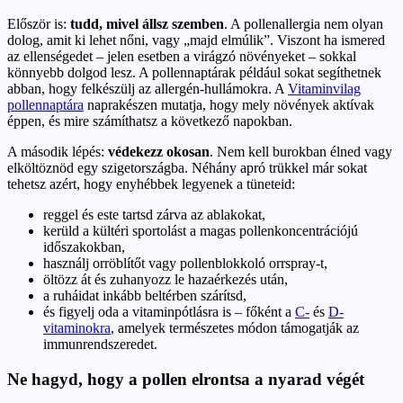
Először is:
tudd, mivel állsz szemben
. A pollenallergia nem olyan
dolog, amit ki lehet nőni, vagy „majd elmúlik”. Viszont ha ismered
az ellenségedet – jelen esetben a virágzó növényeket – sokkal
könnyebb dolgod lesz. A pollennaptárak például sokat segíthetnek
abban, hogy felkészülj az allergén-hullámokra. A
Vitaminvilag
pollennaptára
naprakészen mutatja, hogy mely növények aktívak
éppen, és mire számíthatsz a következő napokban.
A második lépés:
védekezz okosan
. Nem kell burokban élned vagy
elköltöznöd egy szigetországba. Néhány apró trükkel már sokat
tehetsz azért, hogy enyhébbek legyenek a tüneteid:
reggel és este tartsd zárva az ablakokat,
kerüld a kültéri sportolást a magas pollenkoncentrációjú
időszakokban,
használj orröblítőt vagy pollenblokkoló orrspray-t,
öltözz át és zuhanyozz le hazaérkezés után,
a ruháidat inkább beltérben szárítsd,
és figyelj oda a vitaminpótlásra is – főként a
C-
és
D-
vitaminokra
, amelyek természetes módon támogatják az
immunrendszeredet.
Ne hagyd, hogy a pollen elrontsa a nyarad végét