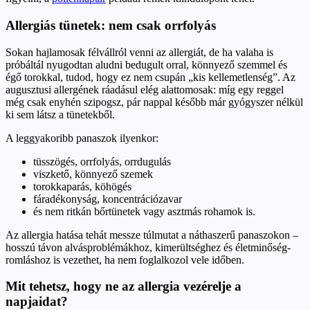
Allergiás tünetek: nem csak orrfolyás
Sokan hajlamosak félvállról venni az allergiát, de ha valaha is
próbáltál nyugodtan aludni bedugult orral, könnyező szemmel és
égő torokkal, tudod, hogy ez nem csupán „kis kellemetlenség”. Az
augusztusi allergének ráadásul elég alattomosak: míg egy reggel
még csak enyhén szipogsz, pár nappal később már gyógyszer nélkül
ki sem látsz a tünetekből.
A leggyakoribb panaszok ilyenkor:
tüsszögés, orrfolyás, orrdugulás
viszkető, könnyező szemek
torokkaparás, köhögés
fáradékonyság, koncentrációzavar
és nem ritkán bőrtünetek vagy asztmás rohamok is.
Az allergia hatása tehát messze túlmutat a náthaszerű panaszokon –
hosszú távon alvásproblémákhoz, kimerültséghez és életminőség-
romláshoz is vezethet, ha nem foglalkozol vele időben.
Mit tehetsz, hogy ne az allergia vezérelje a
napjaidat?