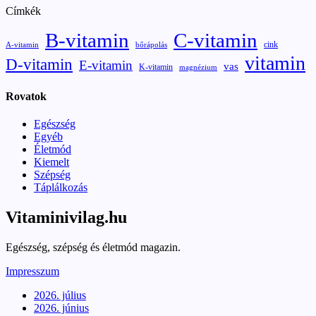
Címkék
B-vitamin
C-vitamin
cink
A-vitamin
bőrápolás
vitamin
D-vitamin
E-vitamin
vas
K-vitamin
magnézium
Rovatok
Egészség
Egyéb
Életmód
Kiemelt
Szépség
Táplálkozás
Vitaminivilag.hu
Egészség, szépség és életmód magazin.
Impresszum
2026. július
2026. június