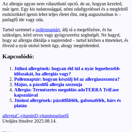
Az allergia ugyan nem választható opció, de az, hogyan kezeled,
már igen. Egy kis tudatossággal, némi odafigyeléssel és a megfelelő
eszközökkel igenis lehet teljes életet élni, még augusztusban is –
parlagfű ide vagy oda.
Tartsd szemmel a
pollennaptárt
, állj rá a megelőzésre, és ha
szükséges, kérd orvos vagy gyógyszerész segítségét. Ne hagyd,
hogy az allergia diktálja a napirended – tartsd kézben a tüneteket, és
élvezd a nyár utolsó heteit úgy, ahogy megérdemled.
Kapcsolódó:
Júliusi allergének: hogyan éld túl a nyár legnehezebb
időszakát, ha allergiás vagy?
Pollennaptár: hogyan készülj fel az allergiaszezonra?
Május, a pázsitfű allergia szezonja
Allergia: Természetes megoldás adoTERRA TriEase
kapszulával
Júniusi allergének: pázsitfűfélék, gabonafélék, hárs és
platán
Tags:
allergia
C-vitamin
D-vitamin
parlagfű
Utoljára frissítve 2025.08.14.