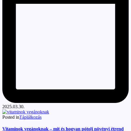
2025.03.30.
Posted in
Táplálkozás
Vitaminok vegánoknak – mit és hogyan pótolj növényi étrend