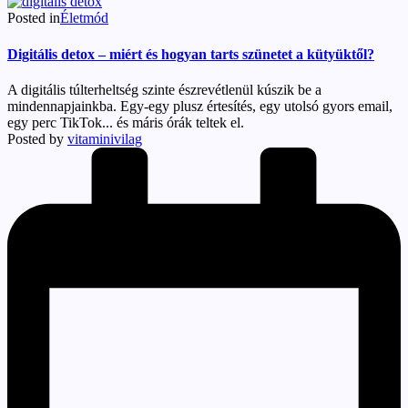
Posted in
Életmód
Digitális detox – miért és hogyan tarts szünetet a kütyüktől?
A digitális túlterheltség szinte észrevétlenül kúszik be a
mindennapjainkba. Egy-egy plusz értesítés, egy utolsó gyors email,
egy perc TikTok... és máris órák teltek el.
Posted by
vitaminivilag