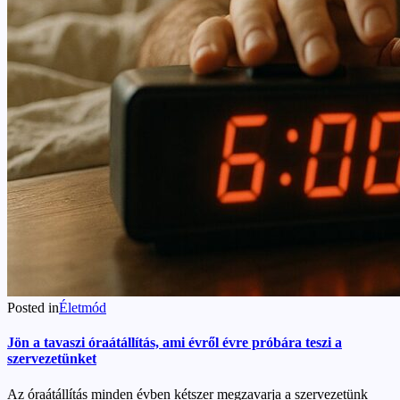
Posted in
Életmód
Jön a tavaszi óraátállítás, ami évről évre próbára teszi a
szervezetünket
Az óraátállítás minden évben kétszer megzavarja a szervezetünk