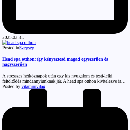
2025.03.31.
Posted in
Szépség
Head spa otthon: így kényeztesd magad egyszerűen és
nagyszerűen
A stresszes hétköznapok után egy kis nyugalom és testi-lelki
feltöltődés mindannyiunknak jár. A head spa otthon kivitelezve is…
Posted by
vitaminivilag