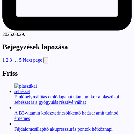
2025.03.29.
Bejegyzések lapozása
1
2
3
…
5
Next page
Friss
Emlőhelyreállítás emlődaganat után: amikor a plasztikai
sebészet is a gyógyulás részévé válhat
A B3-vitamin koleszterincsökkentő hatása: amit tudnod
érdemes
Fájdalomcsillapító akupresszúrás pontok hétköznapi