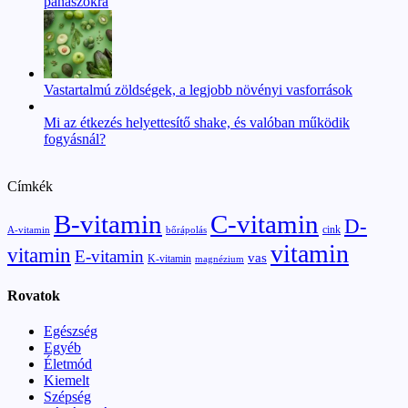
panaszokra
Vastartalmú zöldségek, a legjobb növényi vasforrások
Mi az étkezés helyettesítő shake, és valóban működik
fogyásnál?
Címkék
B-vitamin
C-vitamin
D-
cink
A-vitamin
bőrápolás
vitamin
vitamin
E-vitamin
vas
K-vitamin
magnézium
Rovatok
Egészség
Egyéb
Életmód
Kiemelt
Szépség