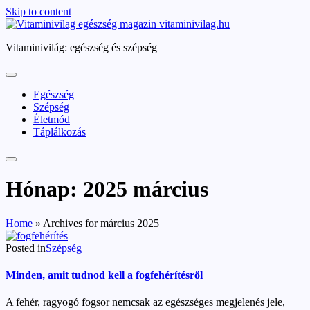
Skip to content
vitaminivilag.hu
Vitaminivilág: egészség és szépség
Egészség
Szépség
Életmód
Táplálkozás
Hónap:
2025 március
Home
»
Archives for március 2025
Posted in
Szépség
Minden, amit tudnod kell a fogfehérítésről
A fehér, ragyogó fogsor nemcsak az egészséges megjelenés jele,