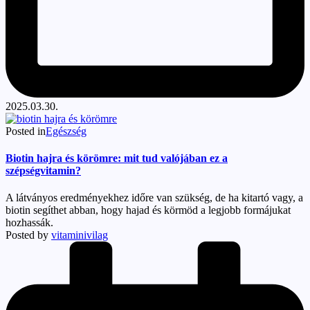
2025.03.30.
Posted in
Egészség
Biotin hajra és körömre: mit tud valójában ez a
szépségvitamin?
A látványos eredményekhez időre van szükség, de ha kitartó vagy, a
biotin segíthet abban, hogy hajad és körmöd a legjobb formájukat
hozhassák.
Posted by
vitaminivilag