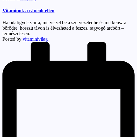
Vitaminok a ráncok ellen
Ha odafigyelsz arra, mit viszel be a szervezetedbe és mit kensz a
bőrödre, hosszú távon is élvezheted a feszes, ragyogó arcbőrt –
természetesen.
Posted by
vitaminivilag