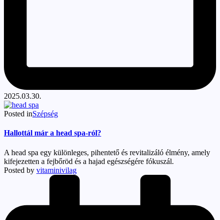
2025.03.30.
Posted in
Szépség
Hallottál már a head spa-ról?
A head spa egy különleges, pihentető és revitalizáló élmény, amely
kifejezetten a fejbőröd és a hajad egészségére fókuszál.
Posted by
vitaminivilag