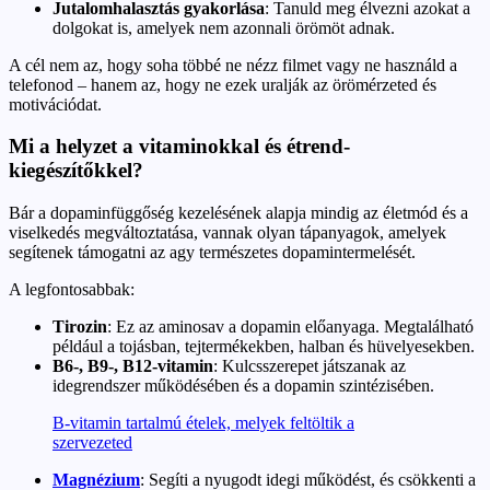
Jutalomhalasztás gyakorlása
: Tanuld meg élvezni azokat a
dolgokat is, amelyek nem azonnali örömöt adnak.
A cél nem az, hogy soha többé ne nézz filmet vagy ne használd a
telefonod – hanem az, hogy ne ezek uralják az örömérzeted és
motivációdat.
Mi a helyzet a vitaminokkal és étrend-
kiegészítőkkel?
Bár a dopaminfüggőség kezelésének alapja mindig az életmód és a
viselkedés megváltoztatása, vannak olyan tápanyagok, amelyek
segítenek támogatni az agy természetes dopamintermelését.
A legfontosabbak:
Tirozin
: Ez az aminosav a dopamin előanyaga. Megtalálható
például a tojásban, tejtermékekben, halban és hüvelyesekben.
B6-, B9-, B12-vitamin
: Kulcsszerepet játszanak az
idegrendszer működésében és a dopamin szintézisében.
B-vitamin tartalmú ételek, melyek feltöltik a
szervezeted
Magnézium
: Segíti a nyugodt idegi működést, és csökkenti a