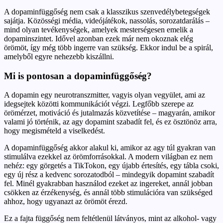
A dopaminfüggőség nem csak a klasszikus szenvedélybetegségek
sajátja. Közösségi média, videójátékok, nassolás, sorozatdarálás –
mind olyan tevékenységek, amelyek mesterségesen emelik a
dopaminszintet. Idővel azonban ezek már nem okoznak elég
örömöt, így még több ingerre van szükség. Ekkor indul be a spirál,
amelyből egyre nehezebb kiszállni.
Mi is pontosan a dopaminfüggőség?
A dopamin egy neurotranszmitter, vagyis olyan vegyület, ami az
idegsejtek közötti kommunikációt végzi. Legfőbb szerepe az
örömérzet, motiváció és jutalmazás közvetítése – magyarán, amikor
valami jó történik, az agy dopamint szabadít fel, és ez ösztönöz arra,
hogy megismételd a viselkedést.
A dopaminfüggőség akkor alakul ki, amikor az agy túl gyakran van
stimulálva ezekkel az örömforrásokkal. A modern világban ez nem
nehéz: egy görgetés a TikTokon, egy újabb értesítés, egy tábla csoki,
egy új rész a kedvenc sorozatodból – mindegyik dopamint szabadít
fel. Minél gyakrabban használod ezeket az ingereket, annál jobban
csökken az érzékenység, és annál több stimulációra van szükséged
ahhoz, hogy ugyanazt az örömöt érezd.
Ez a fajta függőség nem feltétlenül látványos, mint az alkohol- vagy