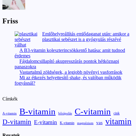
Friss
Emlőhelyreállítás emlődaganat után: amikor a
plasztikai sebészet is a gyógyulás részévé
válhat
A B3-vitamin koleszterincsökkentő hatása: amit tudnod
érdemes
Fájdalomcsillapító akupresszúrás pontok hétköznapi
panaszokra
Vastartalmú zöldségek, a legjobb növényi vasforrások
Mi az étkezés helyettesítő shake, és valóban működik
fogyásnál?
Címkék
B-vitamin
C-vitamin
cink
A-vitamin
bőrápolás
vitamin
D-vitamin
E-vitamin
vas
K-vitamin
magnézium
Rovatok