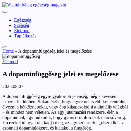
Skip
vitaminivilag.hu
to
Vitaminivilág:
content
egészség
Egészség
és
Szépség
szépség
Életmód
Táplálkozás
Home
»
A dopaminfüggőség jelei és megelőzése
Posted
Életmód
in
A dopaminfüggőség jelei és megelőzése
2025.08.07.
A dopaminfüggőség egyre gyakoribb jelenség, mégis kevesen
ismerik fel időben. Sokan érzik, hogy egyre nehezebb koncentrálni,
élvezni a hétköznapokat, vagy épp kikapcsolódni a digitális világból
– és mindez nem véletlen. Az agy jutalmazási rendszere, élén a
dopaminnal, úgy működik, hogy gyors örömforrások után sóvárog.
Ha ezeket túl gyakran kapja meg, az agy szó szerint „rászokik” az
azonnali dopaminlöketre, és kialakul a függőség.