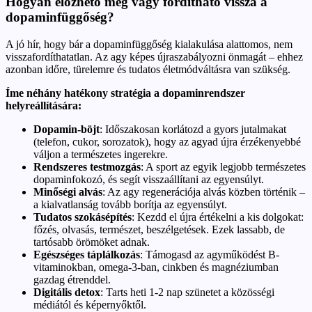
Hogyan előzhető meg vagy fordítható vissza a
dopaminfüggőség?
A jó hír, hogy bár a dopaminfüggőség kialakulása alattomos, nem
visszafordíthatatlan. Az agy képes újraszabályozni önmagát – ehhez
azonban időre, türelemre és tudatos életmódváltásra van szükség.
Íme néhány hatékony stratégia a dopaminrendszer
helyreállítására:
Dopamin-böjt
: Időszakosan korlátozd a gyors jutalmakat
(telefon, cukor, sorozatok), hogy az agyad újra érzékenyebbé
váljon a természetes ingerekre.
Rendszeres testmozgás
: A sport az egyik legjobb természetes
dopaminfokozó, és segít visszaállítani az egyensúlyt.
Minőségi alvás
: Az agy regenerációja alvás közben történik –
a kialvatlanság tovább borítja az egyensúlyt.
Tudatos szokásépítés
: Kezdd el újra értékelni a kis dolgokat:
főzés, olvasás, természet, beszélgetések. Ezek lassabb, de
tartósabb örömöket adnak.
Egészséges táplálkozás
: Támogasd az agyműködést B-
vitaminokban, omega-3-ban, cinkben és magnéziumban
gazdag étrenddel.
Digitális detox
: Tarts heti 1-2 nap szünetet a közösségi
médiától és képernyőktől.