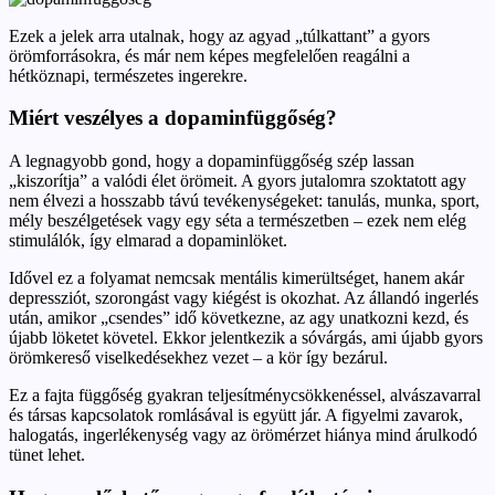
Ezek a jelek arra utalnak, hogy az agyad „túlkattant” a gyors
örömforrásokra, és már nem képes megfelelően reagálni a
hétköznapi, természetes ingerekre.
Miért veszélyes a dopaminfüggőség?
A legnagyobb gond, hogy a dopaminfüggőség szép lassan
„kiszorítja” a valódi élet örömeit. A gyors jutalomra szoktatott agy
nem élvezi a hosszabb távú tevékenységeket: tanulás, munka, sport,
mély beszélgetések vagy egy séta a természetben – ezek nem elég
stimulálók, így elmarad a dopaminlöket.
Idővel ez a folyamat nemcsak mentális kimerültséget, hanem akár
depressziót, szorongást vagy kiégést is okozhat. Az állandó ingerlés
után, amikor „csendes” idő következne, az agy unatkozni kezd, és
újabb löketet követel. Ekkor jelentkezik a sóvárgás, ami újabb gyors
örömkereső viselkedésekhez vezet – a kör így bezárul.
Ez a fajta függőség gyakran teljesítménycsökkenéssel, alvászavarral
és társas kapcsolatok romlásával is együtt jár. A figyelmi zavarok,
halogatás, ingerlékenység vagy az örömérzet hiánya mind árulkodó
tünet lehet.