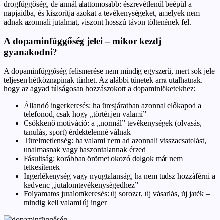
drogfüggőség, de annál alattomosabb: észrevétlenül beépül a
napjaidba, és kiszorítja azokat a tevékenységeket, amelyek nem
adnak azonnali jutalmat, viszont hosszú távon töltenének fel.
A dopaminfüggőség jelei – mikor kezdj
gyanakodni?
A dopaminfüggőség felismerése nem mindig egyszerű, mert sok jele
teljesen hétköznapinak tűnhet. Az alábbi tünetek arra utalhatnak,
hogy az agyad túlságosan hozzászokott a dopaminlöketekhez:
Állandó ingerkeresés: ha üresjáratban azonnal előkapod a
telefonod, csak hogy „történjen valami”
Csökkenő motiváció: a „normál” tevékenységek (olvasás,
tanulás, sport) érdektelenné válnak
Türelmetlenség: ha valami nem ad azonnali visszacsatolást,
unalmasnak vagy haszontalannak érzed
Fásultság: korábban örömet okozó dolgok már nem
lelkesítenek
Ingerlékenység vagy nyugtalanság, ha nem tudsz hozzáférni a
kedvenc „jutalomtevékenységedhez”
Folyamatos jutalomkeresés: új sorozat, új vásárlás, új játék –
mindig kell valami új inger