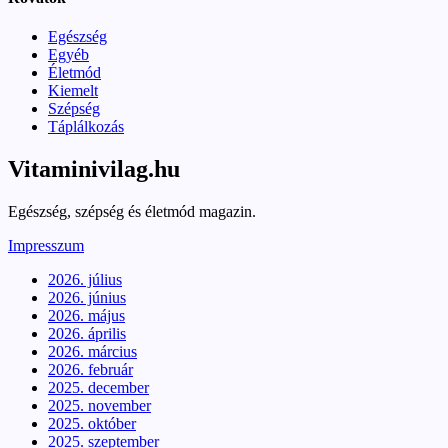
Egészség
Egyéb
Életmód
Kiemelt
Szépség
Táplálkozás
Vitaminivilag.hu
Egészség, szépség és életmód magazin.
Impresszum
2026. július
2026. június
2026. május
2026. április
2026. március
2026. február
2025. december
2025. november
2025. október
2025. szeptember