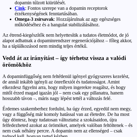
dopamin túlzott kiürülését.
Cink
: Fontos szerepe van a dopamin receptorok
érzékenységének fenntartásában.
Omega-3 zsírsavak
: Hozzájárulnak az agy egészséges
működéséhez és a hangulat stabilizálásához.
Az étrend-kiegészítők nem helyettesítik a tudatos életmódot, de jó
alapot adhatnak a dopaminrendszer regenerációjához – főleg akkor,
ha a táplálkozásod nem mindig teljes értékű.
Vedd át az irányítást – így térhetsz vissza a valódi
örömökhöz
A dopaminfüggőség nem feltétlenül igényel gyógyszeres kezelést,
de annál inkább igényli az önreflexiót és tudatosságot. Amint
elkezdesz figyelni arra, hogy milyen ingerekre reagálsz, és hogy
mitől érzed magad igazán jól – nem csak egy pillanatra, hanem
hosszabb távon –, máris nagy lépést tettél a változás felé.
Érdemes szakemberhez fordulni, ha úgy érzed, egyedül nem megy,
vagy a függőség már komoly hatással van az életedre. De ha most
úgy döntesz, hogy tudatosan változtatsz a szokásaidon, újra
felfedezheted azokat az örömöket, amelyek valóban feltöltenek – és
nem csak néhány percre. A dopamin nem az ellenséged – csak
tudnod kell, hogyan tartsd kézben.