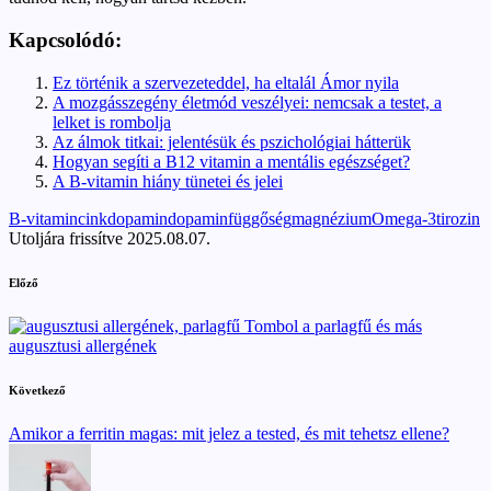
Kapcsolódó:
Ez történik a szervezeteddel, ha eltalál Ámor nyila
A mozgásszegény életmód veszélyei: nemcsak a testet, a
lelket is rombolja
Az álmok titkai: jelentésük és pszichológiai hátterük
Hogyan segíti a B12 vitamin a mentális egészséget?
A B-vitamin hiány tünetei és jelei
Tags:
B-vitamin
cink
dopamin
dopaminfüggőség
magnézium
Omega-3
tirozin
Utoljára frissítve 2025.08.07.
Post
Előző
navigation
Tombol a parlagfű és más
augusztusi allergének
Következő
Amikor a ferritin magas: mit jelez a tested, és mit tehetsz ellene?