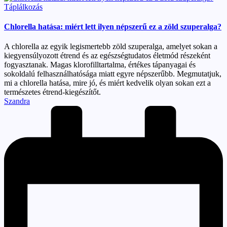
Posted
Táplálkozás
in
Chlorella hatása: miért lett ilyen népszerű ez a zöld szuperalga?
A chlorella az egyik legismertebb zöld szuperalga, amelyet sokan a
kiegyensúlyozott étrend és az egészségtudatos életmód részeként
fogyasztanak. Magas klorofilltartalma, értékes tápanyagai és
sokoldalú felhasználhatósága miatt egyre népszerűbb. Megmutatjuk,
mi a chlorella hatása, mire jó, és miért kedvelik olyan sokan ezt a
természetes étrend-kiegészítőt.
Posted
Szandra
by