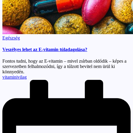
Posted
Egészség
in
Veszélyes lehet az E-vitamin túladagolása?
Fontos tudni, hogy az E-vitamin – mivel zsírban oldódik – képes a
szervezetben felhalmozódni, így a túlzott bevitel nem ürül ki
könnyedén.
Posted
vitaminivilag
by