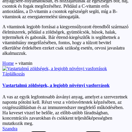
anyagcsere-folyamatokban, és hozzájárulnak az egészséges bőr, haj,
csontok és fogak megőrzéséhez. Például a C-vitamin erős
antioxidáns, a D-vitamin a csontok egészségét segíti, míg a B-
vitaminok az energiatermelést támogatják.
A vitaminok legjobb forrásai a kiegyensúlyozott étrendből származó
élelmiszerek, például a zöldségek, gyümölcsök, húsok, halak,
tejtermékek és gabonák. Bár étrend-kiegészítők is segíthetnek a
vitaminhiány megelőzésében, fontos, hogy a túlzott bevitel
elkerülése érdekében ezeket csak szükség esetén, orvosi javaslatra
alkalmazzuk.
Home
»
vitamin
Posted
Táplálkozás
in
Vastartalmú zöldségek, a legjobb növényi vasforrások
A vas az egyik legfontosabb ásványi anyag, amelyet a szervezetnek
naponta pótolni kell. Részt vesz a vörösvértestek képzésében, az
oxigénszállításban és az immunrendszer megfelelő működésében.
Ha keveset viszel be belőle, az előbb-utóbb fáradtságban,
koncentrációs zavarokban és csökkent teljesítőképességben
mutatkozik meg.
Posted
Szandra