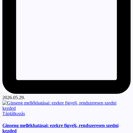
2026.05.29.
Posted
Táplálkozás
in
Ginseng mellékhatásai: ezekre figyelj, rendszeresen szedni
kezded