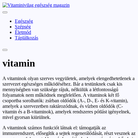
Skip
vitaminivilag.hu
to
Vitaminivilág:
content
egészség
Egészség
és
Szépség
szépség
Életmód
Táplálkozás
vitamin
A vitaminok olyan szerves vegyületek, amelyek elengedhetetlenek a
szervezet egészséges működéséhez. Bár a testünknek csak kis
mennyiségben van szüksége rájuk, nélkülük a létfontosságú
folyamatok nem működnek megfelelően. A vitaminok két fő
csoportba sorolhatók: zsírban oldódók (A-, D-, E- és K-vitamin),
amelyek a szervezetben raktározódnak, és vízben oldódók (C-
vitamin és a B-vitaminok), amelyek rendszeres pótlást igényelnek,
mivel gyorsan kiürülnek.
A vitaminok számos funkciót látnak el: támogatják az
immunrendszert, elősegítik a sejtek regenerálódását, részt vesznek az