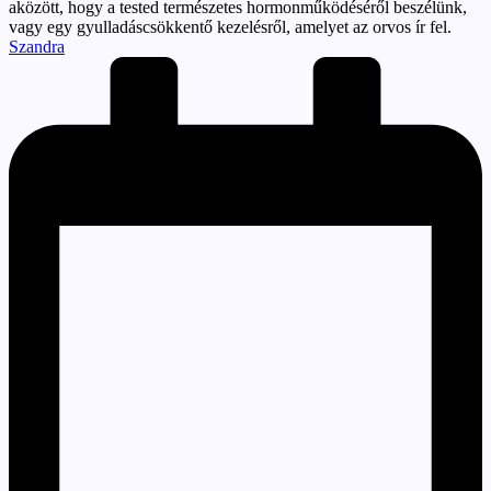
aközött, hogy a tested természetes hormonműködéséről beszélünk,
vagy egy gyulladáscsökkentő kezelésről, amelyet az orvos ír fel.
Posted
Szandra
by