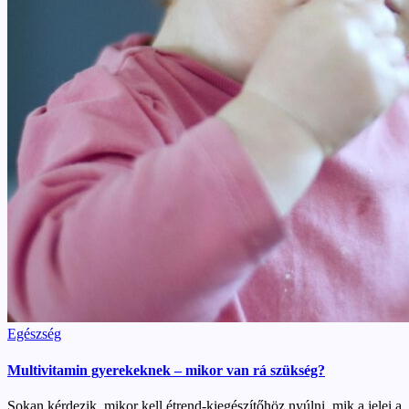
Posted
Egészség
in
Multivitamin gyerekeknek – mikor van rá szükség?
Sokan kérdezik, mikor kell étrend-kiegészítőhöz nyúlni, mik a jelei a