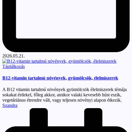
2026.05.21.
Posted
Táplálkozás
in
B12-vitamin tartalmú növények, gyümölcsök, élelmiszerek
A B12 vitamin tartalmú növények gyümölcsök élelmiszerek témája
sokakat érdekel, főleg akkor, amikor valaki kevesebb húst eszik,
vegetáriánus étrendre vált, vagy teljesen növényi alapon étkezik.
Posted
Szandra
by