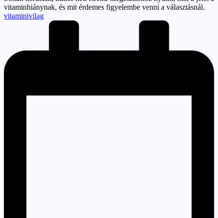
vitaminhiánynak, és mit érdemes figyelembe venni a választásnál.
Posted
vitaminivilag
by