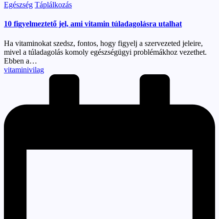
Posted
Egészség
Táplálkozás
in
10 figyelmeztető jel, ami vitamin túladagolásra utalhat
Ha vitaminokat szedsz, fontos, hogy figyelj a szervezeted jeleire,
mivel a túladagolás komoly egészségügyi problémákhoz vezethet.
Ebben a…
Posted
vitaminivilag
by