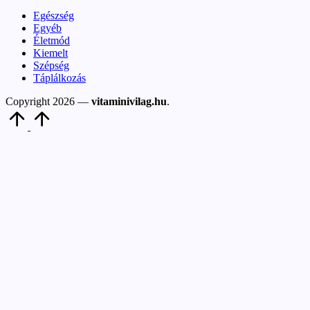
Egészség
Egyéb
Életmód
Kiemelt
Szépség
Táplálkozás
Copyright 2026 —
vitaminivilag.hu
.
Scroll
to
Top