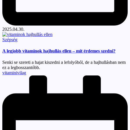
2025.04.30.
Posted
Szépség
in
A legjobb vitaminok hajhullás ellen – mit érdemes szedni?
Senki se szereti a hajat kiszedni a lefolyóból, de a hajhullásban nem
ez a legbosszantóbb.
Posted
vitaminivilag
by