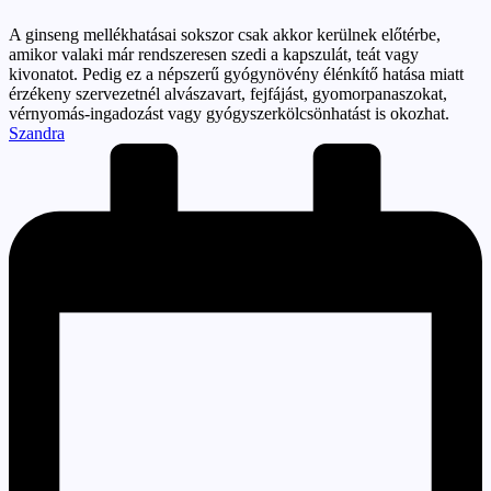
A ginseng mellékhatásai sokszor csak akkor kerülnek előtérbe,
amikor valaki már rendszeresen szedi a kapszulát, teát vagy
kivonatot. Pedig ez a népszerű gyógynövény élénkítő hatása miatt
érzékeny szervezetnél alvászavart, fejfájást, gyomorpanaszokat,
vérnyomás-ingadozást vagy gyógyszerkölcsönhatást is okozhat.
Posted
Szandra
by