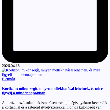
2026.04.16.
Posted
Életmód
in
Kortizon: mikor segít, milyen mellékhatásai lehetnek, és mire
figyelj a mindennapokban
A kortizon szó sokaknak ismerősen cseng, mégis gyakran keveredik
a kortizollal és a szteroid gyógyszerekkel. Fontos különbség van