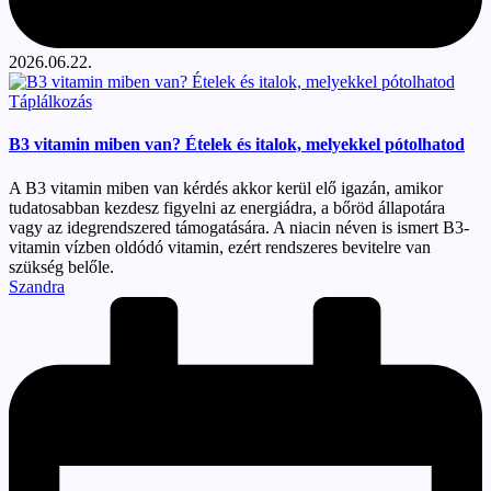
2026.06.22.
Posted
Táplálkozás
in
B3 vitamin miben van? Ételek és italok, melyekkel pótolhatod
A B3 vitamin miben van kérdés akkor kerül elő igazán, amikor
tudatosabban kezdesz figyelni az energiádra, a bőröd állapotára
vagy az idegrendszered támogatására. A niacin néven is ismert B3-
vitamin vízben oldódó vitamin, ezért rendszeres bevitelre van
szükség belőle.
Posted
Szandra
by