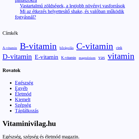
panaszokra
Vastartalmú zöldségek, a legjobb növényi vasforrások
Mi az étkezés helyettesítő shake, és valóban működik
fogyásnál?
Címkék
B-vitamin
C-vitamin
cink
A-vitamin
bőrápolás
vitamin
D-vitamin
E-vitamin
vas
K-vitamin
magnézium
Rovatok
Egészség
Egyéb
Életmód
Kiemelt
Szépség
Táplálkozás
Vitaminivilag.hu
Egészség, szépség és életmód magazin.