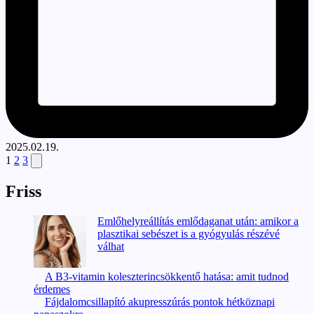
2025.02.19.
Bejegyzések
Next
1
2
3
page
lapozása
Friss
Emlőhelyreállítás emlődaganat után: amikor a
plasztikai sebészet is a gyógyulás részévé
válhat
A B3-vitamin koleszterincsökkentő hatása: amit tudnod
érdemes
Fájdalomcsillapító akupresszúrás pontok hétköznapi