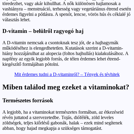
töredezhet, vagy akár kihullhat. A nők különösen hajlamosak a
vashiányra – menstruáció, terhesség vagy vegetáriánus étrend esetén
érdemes figyelni a pótlásra. A spenót, lencse, vörös hús és céklalé jó
választás lehet.
D-vitamin – belülről ragyogó haj
A D-vitamin nemcsak a csontoknak tesz jót, de a hajhagymák
működéséhez is elengedhetetlen. Kutatások szerint a D-vitamin-
hiány hozzájárulhat az alopecia (foltos hajhullás) kialakulásához. A
napfény az egyik legjobb forrás, de télen érdemes lehet étrend-
kiegészítő formájában pótolni.
Mit érdemes tudni a D-vitaminról? – Tények és tévhitek
Miben találod meg ezeket a vitaminokat?
Természetes források
A legjobb, ha a vitaminokat természetes formában, az étkezéseid
révén juttatod a szervezetedbe. Tojás, diófélék, zöld leveles
zöldségek, teljes kiőrlésű gabonák, halak – ezek mind segítenek
abban, hogy hajad megkapja a szükséges támogatást.