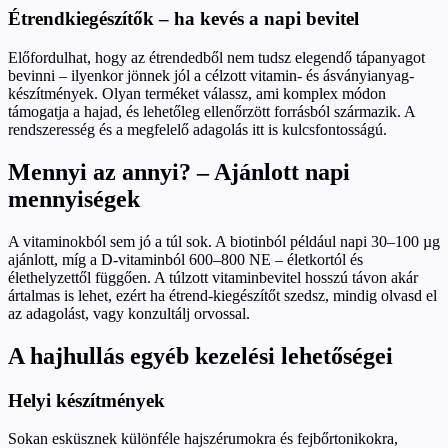
Étrendkiegészítők – ha kevés a napi bevitel
Előfordulhat, hogy az étrendedből nem tudsz elegendő tápanyagot
bevinni – ilyenkor jönnek jól a célzott vitamin- és ásványianyag-
készítmények. Olyan terméket válassz, ami komplex módon
támogatja a hajad, és lehetőleg ellenőrzött forrásból származik. A
rendszeresség és a megfelelő adagolás itt is kulcsfontosságú.
Mennyi az annyi? – Ajánlott napi
mennyiségek
A vitaminokból sem jó a túl sok. A biotinból például napi 30–100 µg
ajánlott, míg a D-vitaminból 600–800 NE – életkortól és
élethelyzettől függően. A túlzott vitaminbevitel hosszú távon akár
ártalmas is lehet, ezért ha étrend-kiegészítőt szedsz, mindig olvasd el
az adagolást, vagy konzultálj orvossal.
A hajhullás egyéb kezelési lehetőségei
Helyi készítmények
Sokan esküsznek különféle hajszérumokra és fejbőrtonikokra,