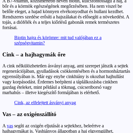
A B7-vitamin, közismertebb nevén biotin, kulcsfontosságú a haj, a
bőr és a körmök egészségének megőrzésében. Ha nem viszel be
belőle eleget, a hajad könnyen elvékonyodhat és hullani kezdhet.
Rendszeres szedése erősíti a hajszálakat és elősegíti a növekedést. A
tojás, a diófélék és a teljes kiőrlésű gabonák remek természetes
forrásai.
Biotin hajra és körömre: mit tud valójában ez a
szépségvitamin?
Cink – a hajhagymák őre
A cink nélkülözhetetlen ásványi anyag, ami szerepet játszik a sejtek
regenerációjában, gyulladások csökkentésében és a hormonháztartás
egyensúlyában is. Már egy enyhe cinkhiány is okozhat hajhullást
vagy korpásodást. Érdemes beépíteni a táplálkozásba cinkben
gazdag ételeket, mint például a tökmag, csicseriborsó vagy
marhahús – illetve kiegészítő formájában is elérhető.
Cink, az elfelejtett ásványi anyag
Vas – az oxigénszállító
A
vas
segíti az oxigén eljutását a sejtekhez, beleértve a
hajhagymákat is. Vashiányos állapotban a haj elgyengülhet,