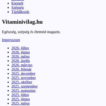
Kiemelt
Szépség
Táplálkozás
Vitaminivilag.hu
Egészség, szépség és életmód magazin.
Impresszum
2026. július
2026. június
2026. május
2026. április
2026. március
2026. február
2025. december
2025. november
2025. október
2025. szeptember
2025. augusztus
2025. július
2025. június
2025. május