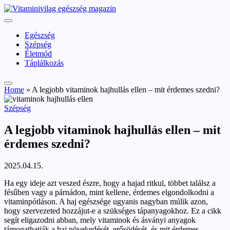
Skip
vitaminivilag.hu
to
Vitaminivilág:
content
egészség
Egészség
és
Szépség
szépség
Életmód
Táplálkozás
Home
»
A legjobb vitaminok hajhullás ellen – mit érdemes szedni?
Posted
Szépség
in
A legjobb vitaminok hajhullás ellen – mit
érdemes szedni?
2025.04.15.
Ha egy ideje azt veszed észre, hogy a hajad ritkul, többet találsz a
fésűben vagy a párnádon, mint kellene, érdemes elgondolkodni a
vitaminpótláson. A haj egészsége ugyanis nagyban múlik azon,
hogy szervezeted hozzájut-e a szükséges tápanyagokhoz. Ez a cikk
segít eligazodni abban, mely vitaminok és ásványi anyagok
támogathatják a haj növekedését, erősödését, és mit érdemes