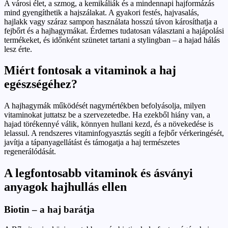
A városi élet, a szmog, a kemikáliák és a mindennapi hajformázás
mind gyengíthetik a hajszálakat. A gyakori festés, hajvasalás,
hajlakk vagy száraz sampon használata hosszú távon károsíthatja a
fejbőrt és a hajhagymákat. Érdemes tudatosan választani a hajápolási
termékeket, és időnként szünetet tartani a stylingban – a hajad hálás
lesz érte.
Miért fontosak a vitaminok a haj
egészségéhez?
A hajhagymák működését nagymértékben befolyásolja, milyen
vitaminokat juttatsz be a szervezetedbe. Ha ezekből hiány van, a
hajad törékennyé válik, könnyen hullani kezd, és a növekedése is
lelassul. A rendszeres vitaminfogyasztás segíti a fejbőr vérkeringését,
javítja a tápanyagellátást és támogatja a haj természetes
regenerálódását.
A legfontosabb vitaminok és ásványi
anyagok hajhullás ellen
Biotin – a haj barátja