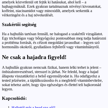
amelyek közvetlenül ott fejtik ki hatásukat, ahol kell – a
hajhagymáknál. Ezek gyakran tartalmaznak növényi kivonatokat,
koffeint, niacinamidot vagy minoxidilt, amelyek serkentik a
vérkeringést és a haj növekedését.
Szakértői segítség
Ha a hajhullás tartósan fennáll, ne halogasd a szakértői vizsgálatot.
Egy trichológus vagy bőrgyógyász pontosabban meg tudja határozni
a probléma forrását, és célzott megoldást javasolhat – legyen szó
hormonális okokról, gyulladásos fejbőrről vagy vitaminhiányról.
Ne csak a hajadra figyeld!
A hajhullás gyakran nemcsak fizikai, hanem lelki terhet is jelent –
önbizalomvesztéssel, stresszel is járhat. Ne feledd, hogy a hajad
állapota visszatükrözi a belső egyensúlyodat is. Ha odafigyelsz a
tested jelzéseire, a táplálkozásodra és a megfelelő vitaminbevitelre,
sokat tehetsz azért, hogy újra egészséges és élettel teli hajkoronád
legyen.
Kapcsolódó:
Hallottál már a head spa-ról?