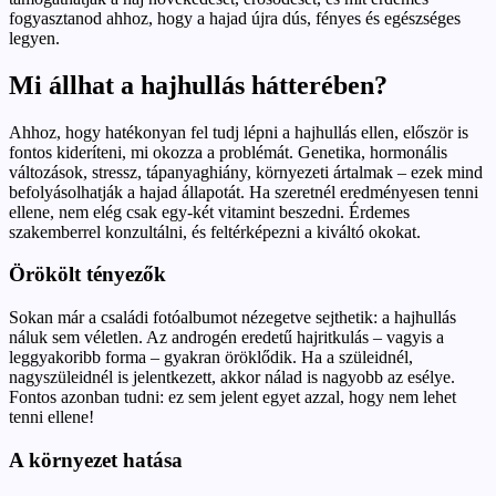
fogyasztanod ahhoz, hogy a hajad újra dús, fényes és egészséges
legyen.
Mi állhat a hajhullás hátterében?
Ahhoz, hogy hatékonyan fel tudj lépni a hajhullás ellen, először is
fontos kideríteni, mi okozza a problémát. Genetika, hormonális
változások, stressz, tápanyaghiány, környezeti ártalmak – ezek mind
befolyásolhatják a hajad állapotát. Ha szeretnél eredményesen tenni
ellene, nem elég csak egy-két vitamint beszedni. Érdemes
szakemberrel konzultálni, és feltérképezni a kiváltó okokat.
Örökölt tényezők
Sokan már a családi fotóalbumot nézegetve sejthetik: a hajhullás
náluk sem véletlen. Az androgén eredetű hajritkulás – vagyis a
leggyakoribb forma – gyakran öröklődik. Ha a szüleidnél,
nagyszüleidnél is jelentkezett, akkor nálad is nagyobb az esélye.
Fontos azonban tudni: ez sem jelent egyet azzal, hogy nem lehet
tenni ellene!
A környezet hatása