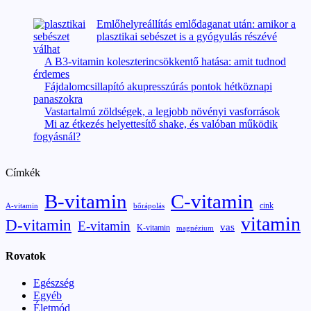
Emlőhelyreállítás emlődaganat után: amikor a
plasztikai sebészet is a gyógyulás részévé
válhat
A B3-vitamin koleszterincsökkentő hatása: amit tudnod
érdemes
Fájdalomcsillapító akupresszúrás pontok hétköznapi
panaszokra
Vastartalmú zöldségek, a legjobb növényi vasforrások
Mi az étkezés helyettesítő shake, és valóban működik
fogyásnál?
Címkék
B-vitamin
C-vitamin
cink
A-vitamin
bőrápolás
vitamin
D-vitamin
E-vitamin
vas
K-vitamin
magnézium
Rovatok
Egészség
Egyéb
Életmód