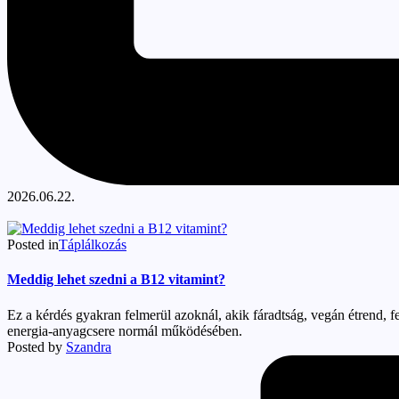
2026.06.22.
Posted in
Táplálkozás
Meddig lehet szedni a B12 vitamint?
Ez a kérdés gyakran felmerül azoknál, akik fáradtság, vegán étrend, 
energia-anyagcsere normál működésében.
Posted by
Szandra