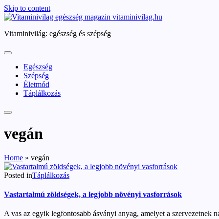
Skip to content
vitaminivilag.hu
Vitaminivilág: egészség és szépség
Egészség
Szépség
Életmód
Táplálkozás
vegán
Home
»
vegán
Posted in
Táplálkozás
Vastartalmú zöldségek, a legjobb növényi vasforrások
A vas az egyik legfontosabb ásványi anyag, amelyet a szervezetnek n