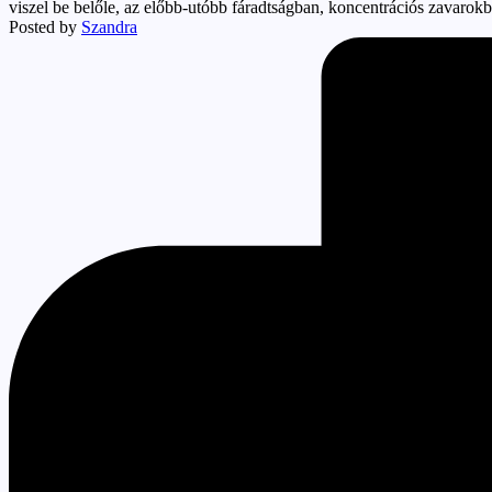
viszel be belőle, az előbb-utóbb fáradtságban, koncentrációs zavarok
Posted by
Szandra