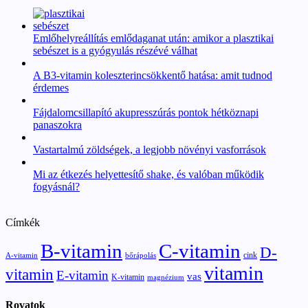
Emlőhelyreállítás emlődaganat után: amikor a plasztikai
sebészet is a gyógyulás részévé válhat
A B3-vitamin koleszterincsökkentő hatása: amit tudnod
érdemes
Fájdalomcsillapító akupresszúrás pontok hétköznapi
panaszokra
Vastartalmú zöldségek, a legjobb növényi vasforrások
Mi az étkezés helyettesítő shake, és valóban működik
fogyásnál?
Címkék
B-vitamin
C-vitamin
D-
cink
A-vitamin
bőrápolás
vitamin
vitamin
E-vitamin
vas
K-vitamin
magnézium
Rovatok