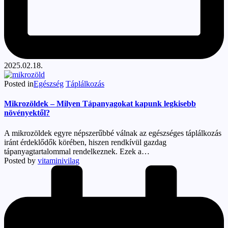
2025.02.18.
Posted in
Egészség
Táplálkozás
Mikrozöldek – Milyen Tápanyagokat kapunk legkisebb
növényektől?
A mikrozöldek egyre népszerűbbé válnak az egészséges táplálkozás
iránt érdeklődők körében, hiszen rendkívül gazdag
tápanyagtartalommal rendelkeznek. Ezek a…
Posted by
vitaminivilag