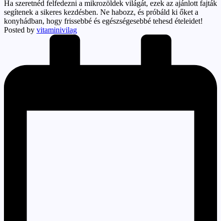
Ha szeretnéd felfedezni a mikrozöldek világát, ezek az ajánlott fajták
segítenek a sikeres kezdésben. Ne habozz, és próbáld ki őket a
konyhádban, hogy frissebbé és egészségesebbé tehesd ételeidet!
Posted by
vitaminivilag