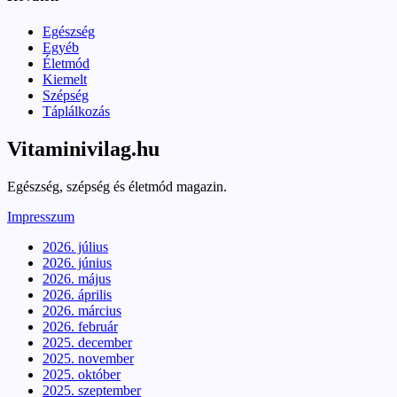
Egészség
Egyéb
Életmód
Kiemelt
Szépség
Táplálkozás
Vitaminivilag.hu
Egészség, szépség és életmód magazin.
Impresszum
2026. július
2026. június
2026. május
2026. április
2026. március
2026. február
2025. december
2025. november
2025. október
2025. szeptember