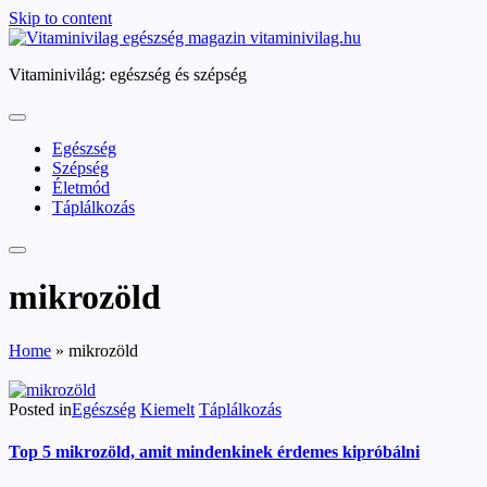
Skip to content
vitaminivilag.hu
Vitaminivilág: egészség és szépség
Egészség
Szépség
Életmód
Táplálkozás
mikrozöld
Home
»
mikrozöld
Posted in
Egészség
Kiemelt
Táplálkozás
Top 5 mikrozöld, amit mindenkinek érdemes kipróbálni