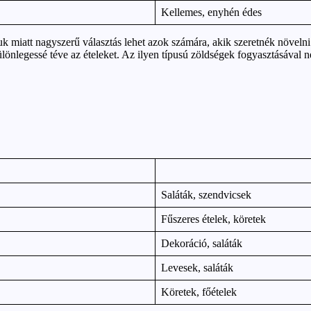
Kellemes, enyhén édes
 miatt nagyszerű választás lehet azok számára, akik szeretnék növeln
ülönlegessé téve az ételeket. Az ilyen típusú zöldségek fogyasztásáva
Saláták, szendvicsek
Fűszeres ételek, köretek
Dekoráció, saláták
Levesek, saláták
Köretek, főételek