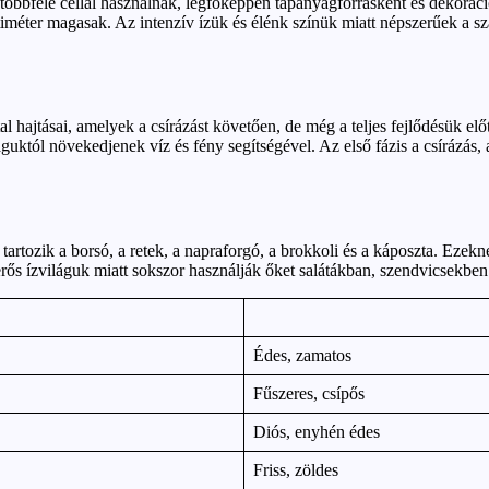
többféle céllal használnak, legfőképpen tápanyagforrásként és dekorác
timéter magasak. Az intenzív ízük és élénk színük miatt népszerűek a 
hajtásai, amelyek a csírázást követően, de még a teljes fejlődésük előt
któl növekedjenek víz és fény segítségével. Az első fázis a csírázás, a
artozik a borsó, a retek, a napraforgó, a brokkoli és a káposzta. Ezek
s ízviláguk miatt sokszor használják őket salátákban, szendvicsekben 
Édes, zamatos
Fűszeres, csípős
Diós, enyhén édes
Friss, zöldes