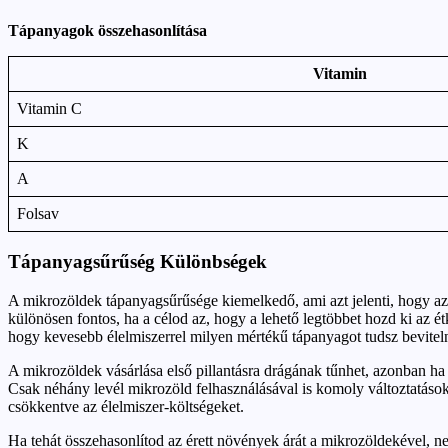
Tápanyagok összehasonlítása
Vitamin
Vitamin C
K
A
Folsav
Tápanyagsűrűség Különbségek
A mikrozöldek tápanyagsűrűsége kiemelkedő, ami azt jelenti, hogy a
különösen fontos, ha a célod az, hogy a lehető legtöbbet hozd ki az é
hogy kevesebb élelmiszerrel milyen mértékű tápanyagot tudsz bevitel
A mikrozöldek vásárlása első pillantásra drágának tűnhet, azonban ha
Csak néhány levél mikrozöld felhasználásával is komoly változtatásoka
csökkentve az élelmiszer-költségeket.
Ha tehát összehasonlítod az érett növények árát a mikrozöldekével, 