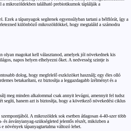
ül a mikrozöldekben található prebiotikumok táplálják a
l. Ezek a tápanyagok segítenek egyensúlyban tartani a bélflórát, így a
sérletezned különböző mikrozöldökkel, hogy megtaláld a számodra
an olyan magokat kell választanod, amelyek jól növekednek kis
lágos, napos helyen elhelyezni őket. A nedvesség szintje is
ontosabb dolog, hogy megfelelő eszközöket használj; egy éles olló
emes betakarítani, ez biztosítja a leggazdagabb ízélményt és a
Próbálj meg minden alkalommal csak annyit levágni, amennyit fel tudsz
 segíti, hanem azt is biztosítja, hogy a következő növekedési ciklus
d szempontjából. A mikrozöldek sok esetben átlagosan 4-40-szer több
n- és ásványianyag-szükségleted jelentős részét, miközben a
e növények tápanyagtartalma változó lehet.