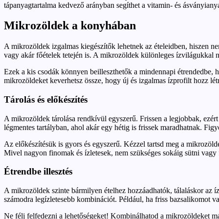
tápanyagtartalma kedvező arányban segíthet a vitamin- és ásványianya
Mikrozöldek a konyhában
A mikrozöldek izgalmas kiegészítők lehetnek az ételeidben, hiszen ne
vagy akár főételek tetején is. A mikrozöldek különleges ízvilágukkal n
Ezek a kis csodák könnyen beilleszthetők a mindennapi étrendedbe, hi
mikrozöldeket keverhetsz össze, hogy új és izgalmas ízprofilt hozz lé
Tárolás és előkészítés
A mikrozöldek tárolása rendkívül egyszerű. Frissen a legjobbak, ezér
légmentes tartályban, ahol akár egy hétig is frissek maradhatnak. Figy
Az előkészítésük is gyors és egyszerű. Kézzel tartsd meg a mikrozöldek
Mivel nagyon finomak és ízletesek, nem szükséges sokáig sütni vagy f
Étrendbe illesztés
A mikrozöldek szinte bármilyen ételhez hozzáadhatók, tálaláskor az í
számodra legízletesebb kombinációt. Például, ha friss bazsalikomot va
Ne félj felfedezni a lehetőségeket! Kombinálhatod a mikrozöldeket más