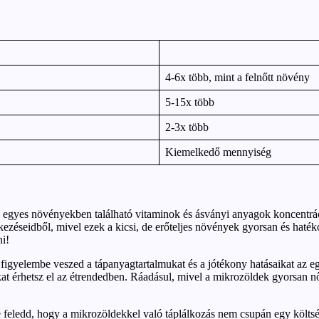
4-6x több, mint a felnőtt növény
5-15x több
2-3x több
Kiemelkedő mennyiség
z egyes növényekben található vitaminok és ásványi anyagok koncentrác
tkezéseidből, mivel ezek a kicsi, de erőteljes növények gyorsan és hat
ni!
 figyelembe veszed a tápanyagtartalmukat és a jótékony hatásaikat az 
t érhetsz el az étrendedben. Ráadásul, mivel a mikrozöldek gyorsan nőn
ne feledd, hogy a mikrozöldekkel való táplálkozás nem csupán egy költ