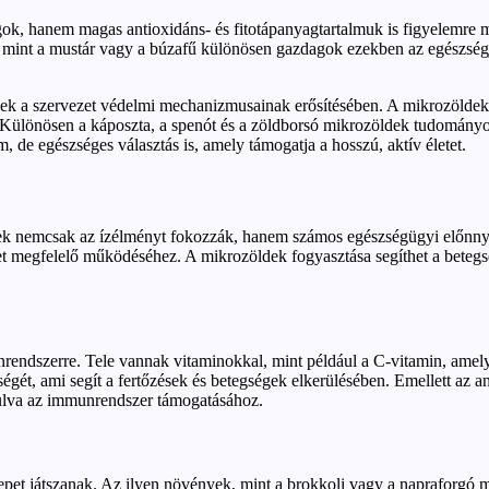
 hanem magas antioxidáns- és fitotápanyagtartalmuk is figyelemre mé
 mint a mustár vagy a búzafű különösen gazdagok ezekben az egészségj
k a szervezet védelmi mechanizmusainak erősítésében. A mikrozöldek ku
t. Különösen a káposzta, a spenót és a zöldborsó mikrozöldek tudomány
 de egészséges választás is, amely támogatja a hosszú, aktív életet.
yek nemcsak az ízélményt fokozzák, hanem számos egészségügyi előnnyel
t megfelelő működéséhez. A mikrozöldek fogyasztása segíthet a betegs
rendszerre. Tele vannak vitaminokkal, mint például a C-vitamin, ame
gét, ami segít a fertőzések és betegségek elkerülésében. Emellett az 
árulva az immunrendszer támogatásához.
repet játszanak. Az ilyen növények, mint a brokkoli vagy a napraforgó 