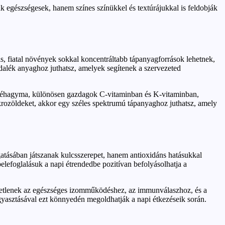
k egészségesek, hanem színes színükkel és textúrájukkal is feldobják
 fiatal növények sokkal koncentráltabb tápanyagforrások lehetnek,
dalék anyaghoz juthatsz, amelyek segítenek a szervezeted
póréhagyma, különösen gazdagok C-vitaminban és K-vitaminban,
krozöldeket, akkor egy széles spektrumú tápanyaghoz juthatsz, amely
tásában játszanak kulcsszerepet, hanem antioxidáns hatásukkal
belefoglalásuk a napi étrendedbe pozitívan befolyásolhatja a
etlenek az egészséges izomműködéshez, az immunválaszhoz, és a
yasztásával ezt könnyedén megoldhatják a napi étkezéseik során.