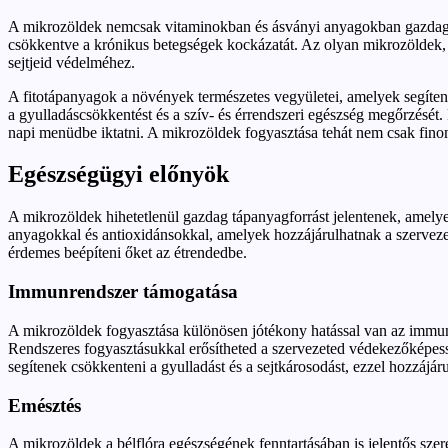
A mikrozöldek nemcsak vitaminokban és ásványi anyagokban gazdagok,
csökkentve a krónikus betegségek kockázatát. Az olyan mikrozöldek,
sejtjeid védelméhez.
A fitotápanyagok a növények természetes vegyületei, amelyek segítene
a gyulladáscsökkentést és a szív- és érrendszeri egészség megőrzésé
napi menüdbe iktatni. A mikrozöldek fogyasztása tehát nem csak finom,
Egészségügyi előnyök
A mikrozöldek hihetetlenül gazdag tápanyagforrást jelentenek, amel
anyagokkal és antioxidánsokkal, amelyek hozzájárulhatnak a szerveze
érdemes beépíteni őket az étrendedbe.
Immunrendszer támogatása
A mikrozöldek fogyasztása különösen jótékony hatással van az immun
Rendszeres fogyasztásukkal erősítheted a szervezeted védekezőképessé
segítenek csökkenteni a gyulladást és a sejtkárosodást, ezzel hozzáj
Emésztés
A mikrozöldek a bélflóra egészségének fenntartásában is jelentős sze