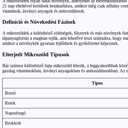
A mikrozöldek olyan fiatal növények, amelyeket az élelemkultúrában 
21 nap elteltével kerülnek betakarításra, amikor még csak néhány cen
vitaminok, ásványi anyagok és antioxidánsok.
Definíció és Növekedési Fázisok
A mikrozöldek a különböző zöldségek, fűszerek és más növények fiatal 
tápanyagforrás a magban rejlik, ami lehetővé teszi számukra, hogy magu
amikor a növénykék gyorsan fejlődnek és gyökérzetet képeznek.
Elterjedt Mikrozöld Típusok
Bár számos különböző fajta mikrozöld létezik, a leggyakoribbak közé t
gazdag vitaminokban, ásványi anyagokban és antioxidánsokban. Az erő
Típus
Borsó
Retek
Napraforgó
Brokkoli