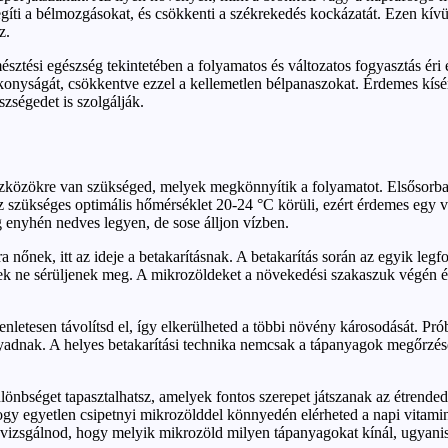
segíti a bélmozgásokat, és csökkenti a székrekedés kockázatát. Ezen kív
z.
ztési egészség tekintetében a folyamatos és változatos fogyasztás éri e
tékonyságát, csökkentve ezzel a kellemetlen bélpanaszokat. Érdemes kí
ségedet is szolgálják.
eszközökre van szükséged, melyek megkönnyítik a folyamatot. Elsősorb
 szükséges optimális hőmérséklet 20-24 °C körüli, ezért érdemes egy vi
g enyhén nedves legyen, de sose álljon vízben.
nőnek, itt az ideje a betakarításnak. A betakarítás során az egyik legf
k ne sérüljenek meg. A mikrozöldeket a növekedési szakaszuk végén érd
gyenletesen távolítsd el, így elkerülheted a többi növény károsodását. 
yadnak. A helyes betakarítási technika nemcsak a tápanyagok megőrzését
lönbséget tapasztalhatsz, amelyek fontos szerepet játszanak az étrende
 hogy egyetlen csipetnyi mikrozölddel könnyedén elérheted a napi vitami
izsgálnod, hogy melyik mikrozöld milyen tápanyagokat kínál, ugyanis 