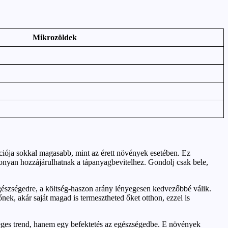
Mikrozöldek
iója sokkal magasabb, mint az érett növények esetében. Ez
ékonyan hozzájárulhatnak a tápanyagbevitelhez. Gondolj csak bele,
egészségedre, a költség-haszon arány lényegesen kedvezőbbé válik.
ek, akár saját magad is termesztheted őket otthon, ezzel is
séges trend, hanem egy befektetés az egészségedbe. E növények