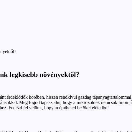
nyektől?
k legkisebb növényektől?
ánt érdeklődők körében, hiszen rendkívül gazdag tápanyagtartalommal 
idánsokkal. Meg fogod tapasztalni, hogy a mikrozöldek nemcsak finom 
ez. Fedezd fel velünk, hogyan építheted be őket életedbe!