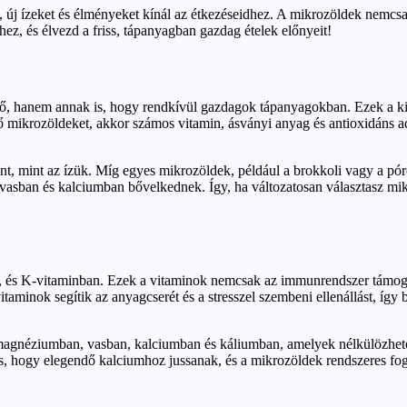
t, új ízeket és élményeket kínál az étkezéseidhez. A mikrozöldek nemcsa
hez, és élvezd a friss, tápanyagban gazdag ételek előnyeit!
, hanem annak is, hogy rendkívül gazdagok tápanyagokban. Ezek a kis,
ő mikrozöldeket, akkor számos vitamin, ásványi anyag és antioxidáns a
nt, mint az ízük. Míg egyes mikrozöldek, például a brokkoli vagy a 
vasban és kalciumban bővelkednek. Így, ha változatosan választasz mi
-, és K-vitaminban. Ezek a vitaminok nemcsak az immunrendszer támoga
aminok segítik az anyagcserét és a stresszel szembeni ellenállást, így 
magnéziumban, vasban, kalciumban és káliumban, amelyek nélkülözhet
, hogy elegendő kalciumhoz jussanak, és a mikrozöldek rendszeres fog