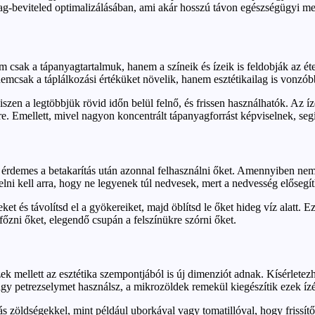
g-beviteled optimalizálásában, ami akár hosszú távon egészségügyi megt
m csak a tápanyagtartalmuk, hanem a színeik és ízeik is feldobják az é
emcsak a táplálkozási értéküket növelik, hanem esztétikailag is vonzóbbá
szen a legtöbbjük rövid időn belül felnő, és frissen használhatók. Az 
tre. Emellett, mivel nagyon koncentrált tápanyagforrást képviselnek, s
t érdemes a betakarítás után azonnal felhasználni őket. Amennyiben nem
elni kell arra, hogy ne legyenek túl nedvesek, mert a nedvesség elősegít
et és távolítsd el a gyökereiket, majd öblítsd le őket hideg víz alatt.
őzni őket, elegendő csupán a felszínükre szórni őket.
zek mellett az esztétika szempontjából is új dimenziót adnak. Kísérlet
gy petrezselymet használsz, a mikrozöldek remekül kiegészítik ezek ízét
 zöldségekkel, mint például uborkával vagy tomatillóval, hogy frissítő 