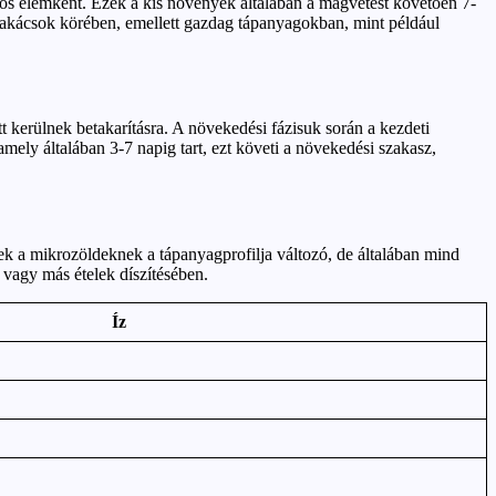
iós elemként. Ezek a kis növények általában a magvetést követően 7-
szakácsok körében, emellett gazdag tápanyagokban, mint például
t kerülnek betakarításra. A növekedési fázisuk során a kezdeti
mely általában 3-7 napig tart, ezt követi a növekedési szakasz,
nek a mikrozöldeknek a tápanyagprofilja változó, de általában mind
vagy más ételek díszítésében.
Íz