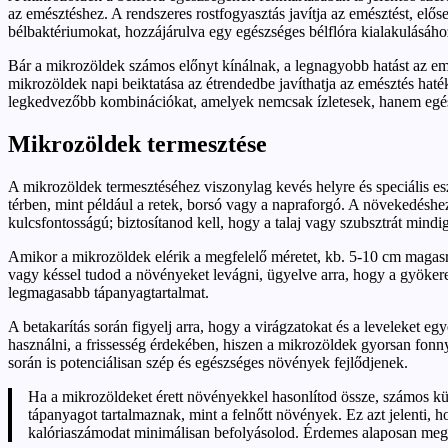
az emésztéshez. A rendszeres rostfogyasztás javítja az emésztést, elő
bélbaktériumokat, hozzájárulva egy egészséges bélflóra kialakulásáho
Bár a mikrozöldek számos előnyt kínálnak, a legnagyobb hatást az emés
mikrozöldek napi beiktatása az étrendedbe javíthatja az emésztés ha
legkedvezőbb kombinációkat, amelyek nemcsak ízletesek, hanem egész
Mikrozöldek termesztése
A mikrozöldek termesztéséhez viszonylag kevés helyre és speciális 
térben, mint például a retek, borsó vagy a napraforgó. A növekedéshez
kulcsfontosságú; biztosítanod kell, hogy a talaj vagy szubsztrát mindi
Amikor a mikrozöldek elérik a megfelelő méretet, kb. 5-10 cm magasra 
vagy késsel tudod a növényeket levágni, ügyelve arra, hogy a gyökere
legmagasabb tápanyagtartalmat.
A betakarítás során figyelj arra, hogy a virágzatokat és a leveleket e
használni, a frissesség érdekében, hiszen a mikrozöldek gyorsan fonn
során is potenciálisan szép és egészséges növények fejlődjenek.
Ha a mikrozöldeket érett növényekkel hasonlítod össze, számos kü
tápanyagot tartalmaznak, mint a felnőtt növények. Ez azt jelenti,
kalóriaszámodat minimálisan befolyásolod. Érdemes alaposan megv