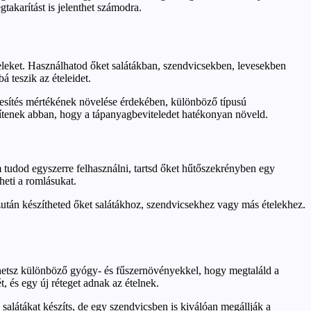
akarítást is jelenthet számodra.
teleket. Használhatod őket salátákban, szendvicsekben, levesekben
 teszik az ételeidet.
ízesítés mértékének növelése érdekében, különböző típusú
egítenek abban, hogy a tápanyagbeviteledet hatékonyan növeld.
 tudod egyszerre felhasználni, tartsd őket hűtőszekrényben egy
heti a romlásukat.
 Ezután készítheted őket salátákhoz, szendvicsekhez vagy más ételekhez.
ezhetsz különböző gyógy- és fűszernövényekkel, hogy megtaláld a
, és egy új réteget adnak az ételnek.
salátákat készíts, de egy szendvicsben is kiválóan megállják a