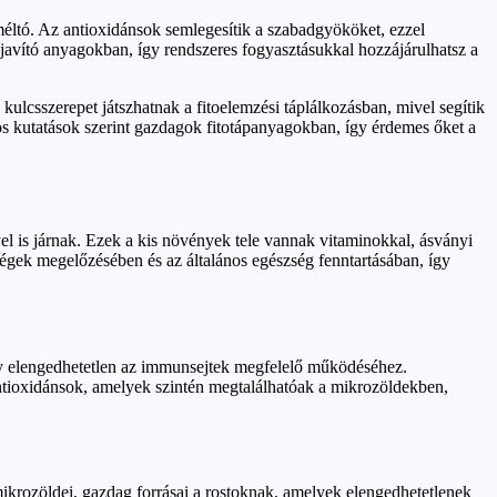
ltó. Az antioxidánsok semlegesítik a szabadgyököket, ezzel
avító anyagokban, így rendszeres fogyasztásukkal hozzájárulhatsz a
lcsszerepet játszhatnak a fitoelemzési táplálkozásban, mivel segítik
os kutatások szerint gazdagok fitotápanyagokban, így érdemes őket a
 is járnak. Ezek a kis növények tele vannak vitaminokkal, ásványi
égek megelőzésében és az általános egészség fenntartásában, így
ly elengedhetetlen az immunsejtek megfelelő működéséhez.
antioxidánsok, amelyek szintén megtalálhatóak a mikrozöldekben,
mikrozöldei, gazdag forrásai a rostoknak, amelyek elengedhetetlenek