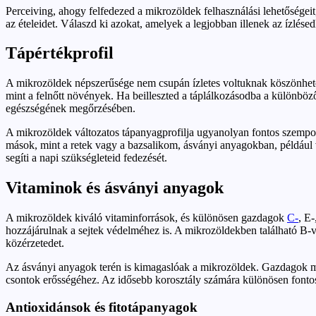
Perceiving, ahogy felfedezed a mikrozöldek felhasználási lehetőségei
az ételeidet. Válaszd ki azokat, amelyek a legjobban illenek az ízlésed
Tápértékprofil
A mikrozöldek népszerűsége nem csupán ízletes voltuknak köszönhető
mint a felnőtt növények. Ha beilleszted a táplálkozásodba a különböz
egészségének megőrzésében.
A mikrozöldek változatos tápanyagprofilja ugyanolyan fontos szempo
mások, mint a retek vagy a bazsalikom, ásványi anyagokban, például 
segíti a napi szükségleteid fedezését.
Vitaminok és ásványi anyagok
A mikrozöldek kiváló vitaminforrások, és különösen gazdagok
C-
, E
hozzájárulnak a sejtek védelméhez is. A mikrozöldekben található B-vit
közérzetedet.
Az ásványi anyagok terén is kimagaslóak a mikrozöldek. Gazdagok 
csontok erősségéhez. Az idősebb korosztály számára különösen fontos
Antioxidánsok és fitotápanyagok