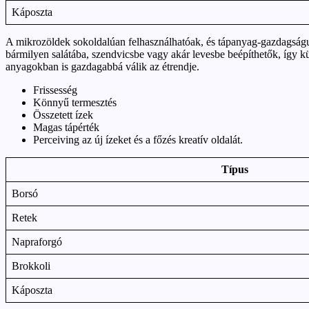
Káposzta
A mikrozöldek sokoldalúan felhasználhatóak, és tápanyag-gazdagságuk
bármilyen salátába, szendvicsbe vagy akár levesbe beépíthetők, így k
anyagokban is gazdagabbá válik az étrendje.
Frissesség
Könnyű termesztés
Összetett ízek
Magas tápérték
Perceiving az új ízeket és a főzés kreatív oldalát.
Típus
Borsó
Retek
Napraforgó
Brokkoli
Káposzta