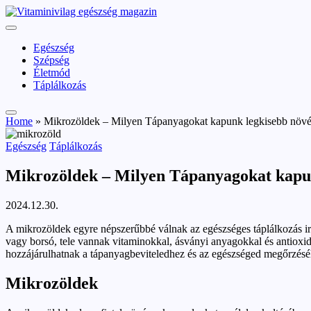
Skip
vitaminivilag.hu
to
Vitaminivilág:
content
egészség
Egészség
és
Szépség
szépség
Életmód
Táplálkozás
Home
»
Mikrozöldek – Milyen Tápanyagokat kapunk legkisebb növé
Posted
Egészség
Táplálkozás
in
Mikrozöldek – Milyen Tápanyagokat kapun
2024.12.30.
A mikrozöldek egyre népszerűbbé válnak az egészséges táplálkozás ir
vagy borsó, tele vannak vitaminokkal, ásványi anyagokkal és antiox
hozzájárulhatnak a tápanyagbeviteledhez és az egészséged megőrzéséh
Mikrozöldek