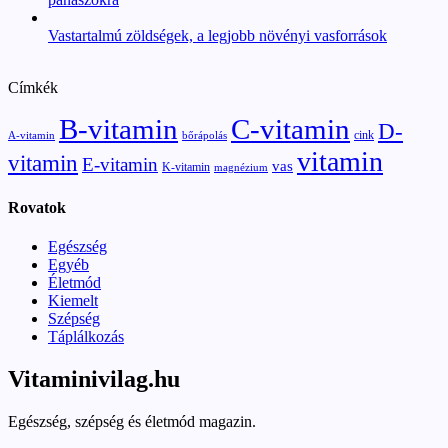
Vastartalmú zöldségek, a legjobb növényi vasforrások
Címkék
B-vitamin
C-vitamin
D-
cink
A-vitamin
bőrápolás
vitamin
vitamin
E-vitamin
vas
K-vitamin
magnézium
Rovatok
Egészség
Egyéb
Életmód
Kiemelt
Szépség
Táplálkozás
Vitaminivilag.hu
Egészség, szépség és életmód magazin.