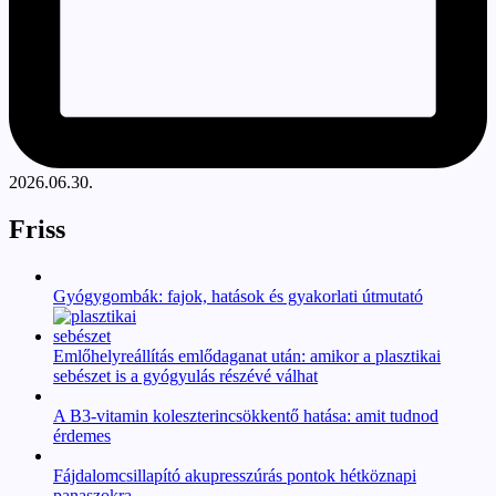
2026.06.30.
Friss
Gyógygombák: fajok, hatások és gyakorlati útmutató
Emlőhelyreállítás emlődaganat után: amikor a plasztikai
sebészet is a gyógyulás részévé válhat
A B3-vitamin koleszterincsökkentő hatása: amit tudnod
érdemes
Fájdalomcsillapító akupresszúrás pontok hétköznapi
panaszokra