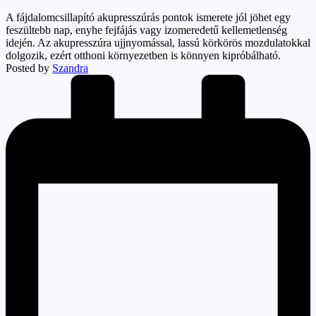
A fájdalomcsillapító akupresszúrás pontok ismerete jól jöhet egy
feszültebb nap, enyhe fejfájás vagy izomeredetű kellemetlenség
idején. Az akupresszúra ujjnyomással, lassú körkörös mozdulatokkal
dolgozik, ezért otthoni környezetben is könnyen kipróbálható.
Posted by
Szandra