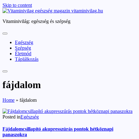
Skip to content
vitaminivilag.hu
Vitaminivilág: egészség és szépség
Egészség
Szépség
Életmód
Táplálkozás
fájdalom
Home
»
fájdalom
Posted in
Egészség
Fájdalomcsillapító akupresszúrás pontok hétköznapi
panaszokra