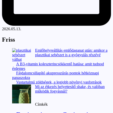
2026.05.13.
Friss
Emlőhelyreállítás emlődaganat után: amikor a
plasztikai sebészet is a gyógyulás részévé
válhat
A B3-vitamin koleszterincsökkentő hatása: amit tudnod
érdemes
Fájdalomcsillapító akupresszúrás pontok hétköznapi
panaszokra
Vastartalmú zöldségek, a legjobb növényi vasforrások
Mi az étkezés helyettesítő shake, és valóban
működik fogyásnál?
Címkék