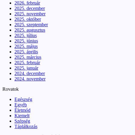
2026. február
2025. december
2025. november
2025. október
2025. szeptember
2025. augusztus
2025. július
2025. június
2025. május
2025. április
2025. március
2025. február
2025. január
2024. december
2024. november
Rovatok
Egészség
Egyéb
Életmód
Kiemelt
Szépség
Táplálkozás