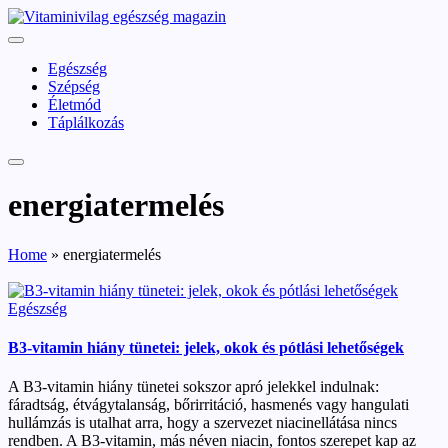
Skip
vitaminivilag.hu
to
Vitaminivilág:
content
egészség
Egészség
és
Szépség
szépség
Életmód
Táplálkozás
energiatermelés
Home
»
energiatermelés
Posted
Egészség
in
B3-vitamin hiány tünetei: jelek, okok és pótlási lehetőségek
A B3-vitamin hiány tünetei sokszor apró jelekkel indulnak:
fáradtság, étvágytalanság, bőrirritáció, hasmenés vagy hangulati
hullámzás is utalhat arra, hogy a szervezet niacinellátása nincs
rendben. A B3-vitamin, más néven niacin, fontos szerepet kap az