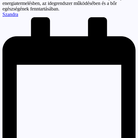
energiatermelésben, az idegrendszer működésében és a bőr
egészségének fenntartásában.
Posted
Szandra
by