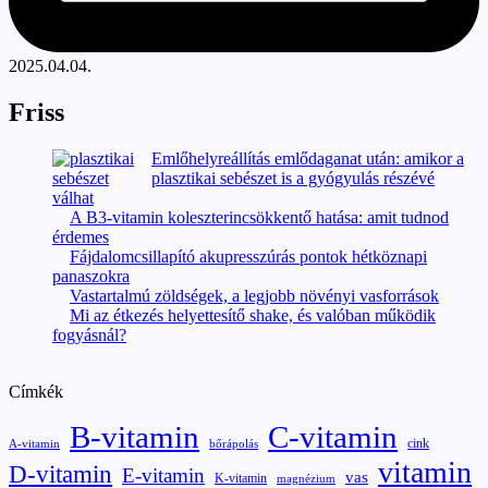
2025.04.04.
Friss
Emlőhelyreállítás emlődaganat után: amikor a
plasztikai sebészet is a gyógyulás részévé
válhat
A B3-vitamin koleszterincsökkentő hatása: amit tudnod
érdemes
Fájdalomcsillapító akupresszúrás pontok hétköznapi
panaszokra
Vastartalmú zöldségek, a legjobb növényi vasforrások
Mi az étkezés helyettesítő shake, és valóban működik
fogyásnál?
Címkék
B-vitamin
C-vitamin
cink
A-vitamin
bőrápolás
vitamin
D-vitamin
E-vitamin
vas
K-vitamin
magnézium