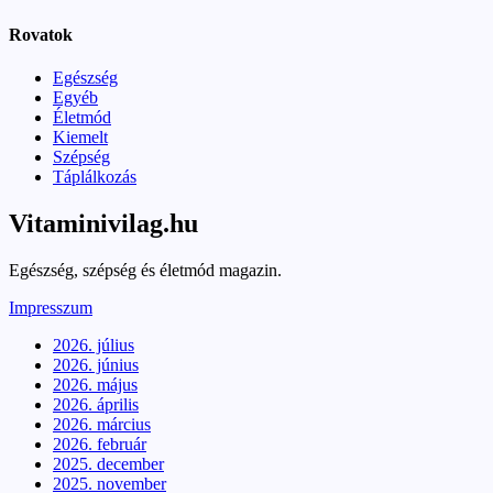
Rovatok
Egészség
Egyéb
Életmód
Kiemelt
Szépség
Táplálkozás
Vitaminivilag.hu
Egészség, szépség és életmód magazin.
Impresszum
2026. július
2026. június
2026. május
2026. április
2026. március
2026. február
2025. december
2025. november