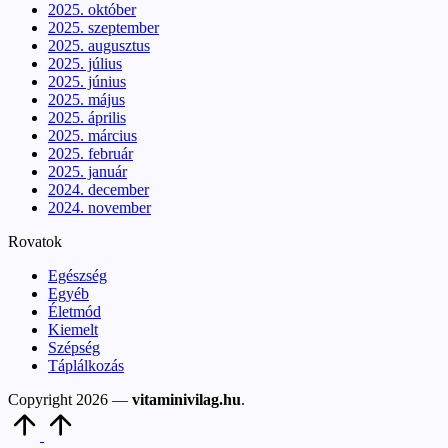
2025. október
2025. szeptember
2025. augusztus
2025. július
2025. június
2025. május
2025. április
2025. március
2025. február
2025. január
2024. december
2024. november
Rovatok
Egészség
Egyéb
Életmód
Kiemelt
Szépség
Táplálkozás
Copyright 2026 —
vitaminivilag.hu
.
Scroll
to