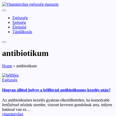
Skip
vitaminivilag.hu
to
Vitaminivilág:
content
egészség
Egészség
és
Szépség
szépség
Életmód
Táplálkozás
antibiotikum
Home
»
antibiotikum
Posted
Egészség
in
Hogyan állítsd helyre a bélflórád antibiotikumos kezelés után?
Az antibiotikumos kezelés gyakran elkerülhetetlen, ha komolyabb
fertőzéssel nézünk szembe, viszont kevesen gondolnak arra, milyen
hatással van ez…
Posted
vitaminivilag