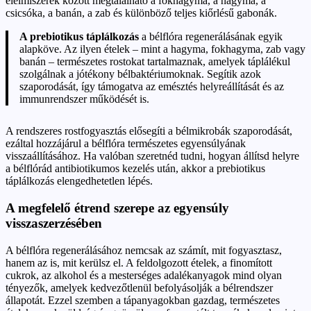
élelmiszerek között megtalálható a fokhagyma, a hagyma, a
csicsóka, a banán, a zab és különböző teljes kiőrlésű gabonák.
A prebiotikus táplálkozás
a bélflóra regenerálásának egyik
alapköve. Az ilyen ételek – mint a hagyma, fokhagyma, zab vagy
banán – természetes rostokat tartalmaznak, amelyek táplálékul
szolgálnak a jótékony bélbaktériumoknak. Segítik azok
szaporodását, így támogatva az emésztés helyreállítását és az
immunrendszer működését is.
A rendszeres rostfogyasztás elősegíti a bélmikrobák szaporodását,
ezáltal hozzájárul a bélflóra természetes egyensúlyának
visszaállításához. Ha valóban szeretnéd tudni, hogyan állítsd helyre
a bélflórád antibiotikumos kezelés után, akkor a prebiotikus
táplálkozás elengedhetetlen lépés.
A megfelelő étrend szerepe az egyensúly
visszaszerzésében
A bélflóra regenerálásához nemcsak az számít, mit fogyasztasz,
hanem az is, mit kerülsz el. A feldolgozott ételek, a finomított
cukrok, az alkohol és a mesterséges adalékanyagok mind olyan
tényezők, amelyek kedvezőtlenül befolyásolják a bélrendszer
állapotát. Ezzel szemben a tápanyagokban gazdag, természetes