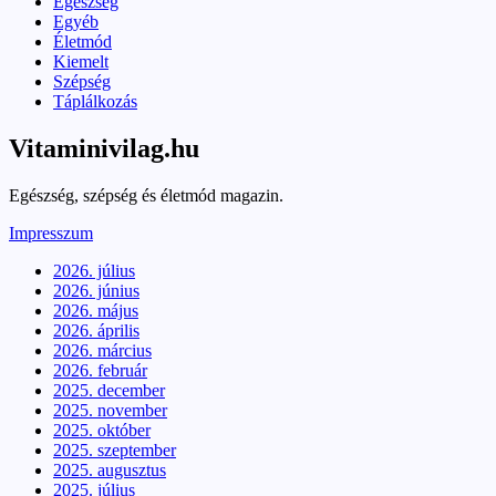
Egészség
Egyéb
Életmód
Kiemelt
Szépség
Táplálkozás
Vitaminivilag.hu
Egészség, szépség és életmód magazin.
Impresszum
2026. július
2026. június
2026. május
2026. április
2026. március
2026. február
2025. december
2025. november
2025. október
2025. szeptember
2025. augusztus
2025. július