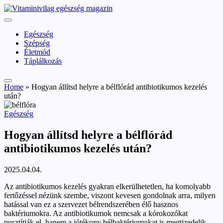
Skip
vitaminivilag.hu
to
Vitaminivilág:
content
egészség
Egészség
és
Szépség
szépség
Életmód
Táplálkozás
Home
»
Hogyan állítsd helyre a bélflórád antibiotikumos kezelés
után?
Posted
Egészség
in
Hogyan állítsd helyre a bélflórád
antibiotikumos kezelés után?
2025.04.04.
Az antibiotikumos kezelés gyakran elkerülhetetlen, ha komolyabb
fertőzéssel nézünk szembe, viszont kevesen gondolnak arra, milyen
hatással van ez a szervezet bélrendszerében élő hasznos
baktériumokra. Az antibiotikumok nemcsak a kórokozókat
pusztítják el, hanem a jótékony bélbaktériumokat is megtizedelik,