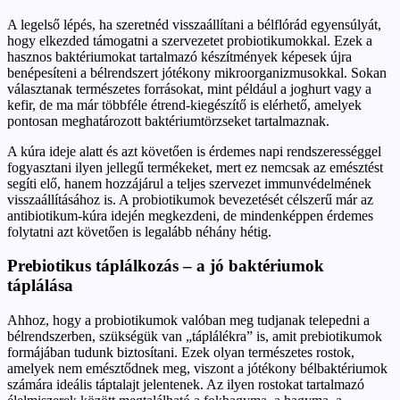
A legelső lépés, ha szeretnéd visszaállítani a bélflórád egyensúlyát,
hogy elkezded támogatni a szervezetet probiotikumokkal. Ezek a
hasznos baktériumokat tartalmazó készítmények képesek újra
benépesíteni a bélrendszert jótékony mikroorganizmusokkal. Sokan
választanak természetes forrásokat, mint például a joghurt vagy a
kefir, de ma már többféle étrend-kiegészítő is elérhető, amelyek
pontosan meghatározott baktériumtörzseket tartalmaznak.
A kúra ideje alatt és azt követően is érdemes napi rendszerességgel
fogyasztani ilyen jellegű termékeket, mert ez nemcsak az emésztést
segíti elő, hanem hozzájárul a teljes szervezet immunvédelmének
visszaállításához is. A probiotikumok bevezetését célszerű már az
antibiotikum-kúra idején megkezdeni, de mindenképpen érdemes
folytatni azt követően is legalább néhány hétig.
Prebiotikus táplálkozás – a jó baktériumok
táplálása
Ahhoz, hogy a probiotikumok valóban meg tudjanak telepedni a
bélrendszerben, szükségük van „táplálékra” is, amit prebiotikumok
formájában tudunk biztosítani. Ezek olyan természetes rostok,
amelyek nem emésztődnek meg, viszont a jótékony bélbaktériumok
számára ideális táptalajt jelentenek. Az ilyen rostokat tartalmazó