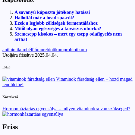
A savanyú káposzta jótékony hatásai
Hallottál már a head spa-ról?
Ezek a legjobb zöldségek fermentáláshoz
Mitől olyan egészséges a kovászos uborka?
Szemcsepp kisokos – mert egy csepp odafigyelés nem
árthat
Tags:
antibiotikum
bélflóra
prebiotikum
probiotikum
Utoljára frissítve 2025.04.04.
Post
Előző
navigation
Vitaminok fáradtság ellen – hozd magad
lendületbe!
Következő
Hormonháztartás egyensúlya – milyen vitaminokra van szükséged?
Friss