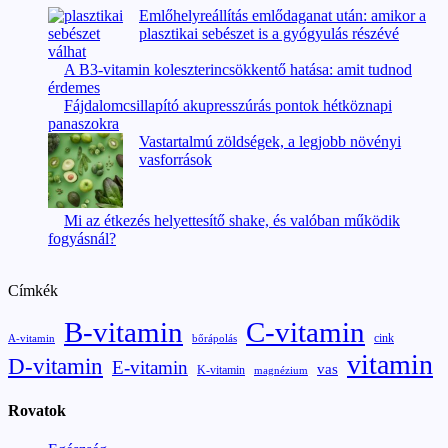
Emlőhelyreállítás emlődaganat után: amikor a
plasztikai sebészet is a gyógyulás részévé
válhat
A B3-vitamin koleszterincsökkentő hatása: amit tudnod
érdemes
Fájdalomcsillapító akupresszúrás pontok hétköznapi
panaszokra
Vastartalmú zöldségek, a legjobb növényi
vasforrások
Mi az étkezés helyettesítő shake, és valóban működik
fogyásnál?
Címkék
B-vitamin
C-vitamin
cink
A-vitamin
bőrápolás
vitamin
D-vitamin
E-vitamin
vas
K-vitamin
magnézium
Rovatok