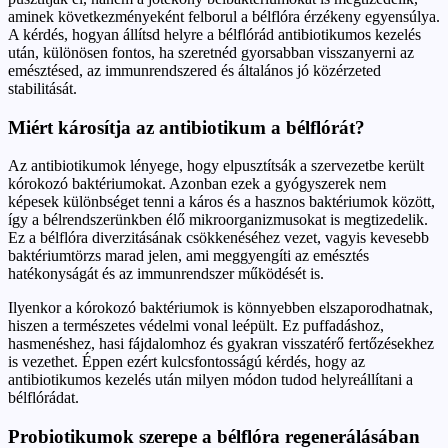
aminek következményeként felborul a bélflóra érzékeny egyensúlya.
A kérdés, hogyan állítsd helyre a bélflórád antibiotikumos kezelés
után, különösen fontos, ha szeretnéd gyorsabban visszanyerni az
emésztésed, az immunrendszered és általános jó közérzeted
stabilitását.
Miért károsítja az antibiotikum a bélflórát?
Az antibiotikumok lényege, hogy elpusztítsák a szervezetbe került
kórokozó baktériumokat. Azonban ezek a gyógyszerek nem
képesek különbséget tenni a káros és a hasznos baktériumok között,
így a bélrendszerünkben élő mikroorganizmusokat is megtizedelik.
Ez a bélflóra diverzitásának csökkenéséhez vezet, vagyis kevesebb
baktériumtörzs marad jelen, ami meggyengíti az emésztés
hatékonyságát és az immunrendszer működését is.
Ilyenkor a kórokozó baktériumok is könnyebben elszaporodhatnak,
hiszen a természetes védelmi vonal leépült. Ez puffadáshoz,
hasmenéshez, hasi fájdalomhoz és gyakran visszatérő fertőzésekhez
is vezethet. Éppen ezért kulcsfontosságú kérdés, hogy az
antibiotikumos kezelés után milyen módon tudod helyreállítani a
bélflórádat.
Probiotikumok szerepe a bélflóra regenerálásában