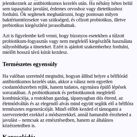
jelentkeznek az antibiotikumos kezelés után. Ha néhány héten belül
sem tapasztalsz javulást, érdemes orvoshoz vagy dietetikushoz
fordulni. Ők segítenek meghatározni, hogy pontosan milyen
baktériumtörzsekre van szükséged, és célzott probiotikus, illetve
prebiotikus kiegészítést javasolhatnak.
Azt is figyelembe kell venni, hogy bizonyos esetekben a túlzott
probiotikum-fogyasztás vagy nem megfelelő kiegészítők használata
súlyosbíthatja a tüneteket. Ezért is ajánlott szakemberhez fordulni,
mielőtt hosszú távú kúrát kezdesz.
Természetes egyensúly
Ha valóban szeretnéd megtudni, hogyan állítsd helyre a bélflórád
antibiotikumos kezelés után, akkor a válasz nem egyetlen
csodamódszerben rejlik, hanem tudatos, egymásra épülő lépések
sorozatában. A probiotikumok és prebiotikumok megfelelő
kombinációja, a rostokban gazdag, tápanyagban dús étrend, az
életmódváltás és az elegendő alvás mind együtt segítik elő a bélflóra
természetes regenerációját. Minél előbb kezded el támogatni a
szervezetedet ezekkel a módszerekkel, annál hamarabb érezheted a
javulást – nemcsak az emésztésedben, hanem az általános
közérzetedben is.
Kapcsolódó: