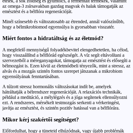
ételek, a sok zöldség és gyümölcs, a fermentált termékek, valamint
az omega-3 zsírsavakban gazdag magvak és halak támogatják az
emésztést és a bélflóra regenerációját.
Minél színesebb és változatosabb az étrended, annál valószínűbb,
hogy a bélmikrobiomod egyensúlya is gyorsabban visszatér.
Miért fontos a hidratáltság és az életmód?
A megfelelő mennyiségű folyadékbevitel elengedhetetlen, ha célod,
hogy visszaállítsd a bélflórád egészségét. A víz segít eltávolítani a
szervezetből a méreganyagokat, támogatja az emésztést és elősegíti a
bélmozgást is. Ezen kívül az életmódbeli tényezők, mint a stressz, az
alvás és a mozgás szintén fontos szerepet játszanak a mikrobiom
egyensúlyának fenntartásában.
A túlzott stressz hormonális változásokat indít be, amelyek
hátráltatják a bélrendszer regenerációját. A relaxációs technikák,
például a meditáció, a mélylégzés és a jóga segítenek ellensúlyozni
ezt. A rendszeres, mérsékelt testmozgás serkenti a vérkeringést,
javítja az emésztést, és szintén pozitív hatással van a bélflórára.
Mikor kérj szakértői segítséget?
Előfordulhat, hogy a tüneteid elhúzódnak, vagy újabb problémák