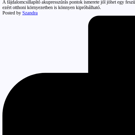
A fájdalomcsillapító akupresszúrás pontok ismerete jól jöhet egy fes
ezért otthoni környezetben is könnyen kipróbálható.
Posted by
Szandra