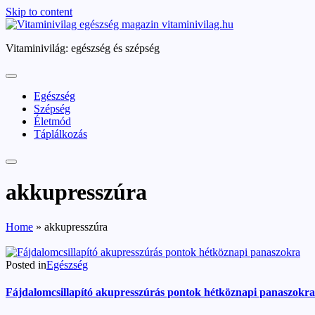
Skip to content
vitaminivilag.hu
Vitaminivilág: egészség és szépség
Egészség
Szépség
Életmód
Táplálkozás
akkupresszúra
Home
»
akkupresszúra
Posted in
Egészség
Fájdalomcsillapító akupresszúrás pontok hétköznapi panaszokra