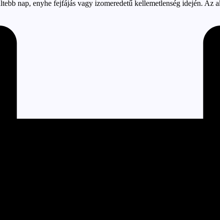
zültebb nap, enyhe fejfájás vagy izomeredetű kellemetlenség idején. Az