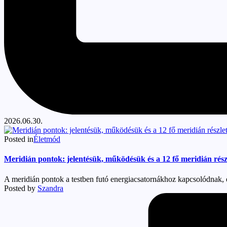
2026.06.30.
Posted in
Életmód
Meridián pontok: jelentésük, működésük és a 12 fő meridián rés
A meridián pontok a testben futó energiacsatornákhoz kapcsolódnak, és
Posted by
Szandra