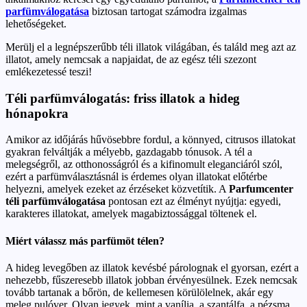
parfümválogatása
biztosan tartogat számodra izgalmas
lehetőségeket.
Merülj el a legnépszerűbb téli illatok világában, és találd meg azt az
illatot, amely nemcsak a napjaidat, de az egész téli szezont
emlékezetessé teszi!
Téli parfümválogatás: friss illatok a hideg
hónapokra
Amikor az időjárás hűvösebbre fordul, a könnyed, citrusos illatokat
gyakran felváltják a mélyebb, gazdagabb tónusok. A tél a
melegségről, az otthonosságról és a kifinomult eleganciáról szól,
ezért a parfümválasztásnál is érdemes olyan illatokat előtérbe
helyezni, amelyek ezeket az érzéseket közvetítik. A
Parfumcenter
téli parfümválogatása
pontosan ezt az élményt nyújtja: egyedi,
karakteres illatokat, amelyek magabiztossággal töltenek el.
Miért válassz más parfümöt télen?
A hideg levegőben az illatok kevésbé párolognak el gyorsan, ezért a
nehezebb, fűszeresebb illatok jobban érvényesülnek. Ezek nemcsak
tovább tartanak a bőrön, de kellemesen körülölelnek, akár egy
meleg pulóver. Olyan jegyek, mint a vanília, a szantálfa, a pézsma