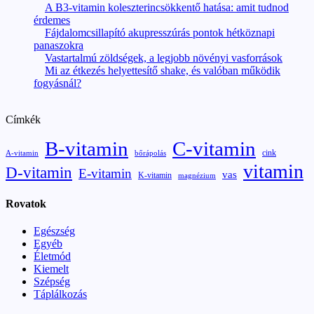
A B3-vitamin koleszterincsökkentő hatása: amit tudnod
érdemes
Fájdalomcsillapító akupresszúrás pontok hétköznapi
panaszokra
Vastartalmú zöldségek, a legjobb növényi vasforrások
Mi az étkezés helyettesítő shake, és valóban működik
fogyásnál?
Címkék
B-vitamin
C-vitamin
cink
A-vitamin
bőrápolás
vitamin
D-vitamin
E-vitamin
vas
K-vitamin
magnézium
Rovatok
Egészség
Egyéb
Életmód
Kiemelt
Szépség
Táplálkozás