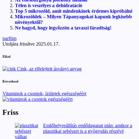
Télen is veszélyes a dehidratáció
Top 5 mikrozöld, amit mindenkinek érdemes kipróbálni
Mikrozöldek – Milyen Tápanyagokat kapunk legkisebb
növényektől?
Ne hagyd, hogy legyőzzön a tavaszi fáradtság!
Tags:
parfüm
Utoljára frissítve 2025.01.17.
Post
Előző
navigation
Cink, az elfelejtett ásványi anyag
Következő
Vitaminok a csontok, ízületek egészségéért
Friss
Emlőhelyreállítás emlődaganat után: amikor a
plasztikai sebészet is a gyógyulás részévé
válhat