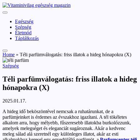
Skip
vitaminivilag.hu
to
Vitaminivilág:
content
egészség
Egészség
és
Szépség
szépség
Életmód
Táplálkozás
Home
»
Téli parfümválogatás: friss illatok a hideg hónapokra (X)
Posted
Szépség
in
Téli parfümválogatás: friss illatok a hideg
hónapokra (X)
2025.01.17.
A hideg idő beköszöntével nemcsak a ruhatárunkat, de a
parfümjeinket is érdemes az évszakhoz igazítani. A tél tökéletes
alkalom arra, hogy mélyebb, fűszeresebb illatokba burkolózzunk,
amelyek melegséget és eleganciát sugároznak. Akár a kedvenc
meleg sálad alá szeretnél egy különleges illatot, akár az esti
alkalmakhoz keresel egy egyedülálló parfümöt, a
Parfumcenter téli