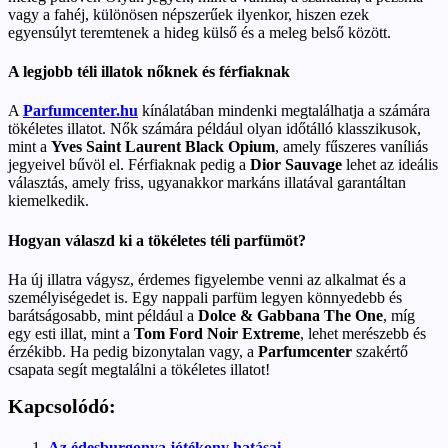
vagy a fahéj, különösen népszerűek ilyenkor, hiszen ezek
egyensúlyt teremtenek a hideg külső és a meleg belső között.
A legjobb téli illatok nőknek és férfiaknak
A
Parfumcenter.hu
kínálatában mindenki megtalálhatja a számára
tökéletes illatot. Nők számára például olyan időtálló klasszikusok,
mint a
Yves Saint Laurent Black Opium
, amely fűszeres vaníliás
jegyeivel bűvöl el. Férfiaknak pedig a
Dior Sauvage
lehet az ideális
választás, amely friss, ugyanakkor markáns illatával garantáltan
kiemelkedik.
Hogyan válaszd ki a tökéletes téli parfümöt?
Ha új illatra vágysz, érdemes figyelembe venni az alkalmat és a
személyiségedet is. Egy nappali parfüm legyen könnyedebb és
barátságosabb, mint például a
Dolce & Gabbana The One
, míg
egy esti illat, mint a
Tom Ford Noir Extreme
, lehet merészebb és
érzékibb. Ha pedig bizonytalan vagy, a
Parfumcenter
szakértő
csapata segít megtalálni a tökéletes illatot!
Kapcsolódó:
Az édesburgonya jótékony hatásai