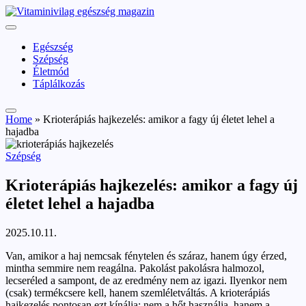
Skip
vitaminivilag.hu
to
Vitaminivilág:
content
egészség
Egészség
és
Szépség
szépség
Életmód
Táplálkozás
Home
»
Krioterápiás hajkezelés: amikor a fagy új életet lehel a
hajadba
Posted
Szépség
in
Krioterápiás hajkezelés: amikor a fagy új
életet lehel a hajadba
2025.10.11.
Van, amikor a haj nemcsak fénytelen és száraz, hanem úgy érzed,
mintha semmire nem reagálna. Pakolást pakolásra halmozol,
lecseréled a sampont, de az eredmény nem az igazi. Ilyenkor nem
(csak) termékcsere kell, hanem szemléletváltás. A krioterápiás
hajkezelés pontosan ezt kínálja: nem a hőt használja, hanem a