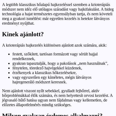
A legtöbb klasszikus hőalapú hajkezeléssel szemben a krioterápiás
módszer nem idéz elő utólagos száradást vagy hajkifakulást. A hideg
technológia a hajat természetes egyensúlyban tartja, és nem követeli
meg a gyakori ismétlést: már egyetlen kezelés is hetekre látványos
eredményt nyújthat.
Kinek ajánlott?
A krioterápiás hajkezelés különösen ajánlott azok számára, akik:
festett, szőkített, tartósan formázott vagy sérült hajjal
rendelkeznek,
gyakran tapasztalják, hogy a pakolások „nem használnak”,
fénytelen, töredező hajvégekkel küzdenek,
érzékenyek a klasszikus hőkezelésekre,
vagy egyszerűen egy kíméletes, mégis látványos
hajregeneráló módszert keresnek.
Nem ajánlott viszont nyílt sebekkel, gyulladt fejbőrrel, aktív
bőrproblémákkal élők számára, és nem helyettesít orvosi kezelést. A
jégvasaló hűtő hatása ugyan nem fájdalmas vagy kellemetlen, de
előzetes állapotfelmérés mindig szükséges.
Milyen gyakran érdemes alkalmazni?