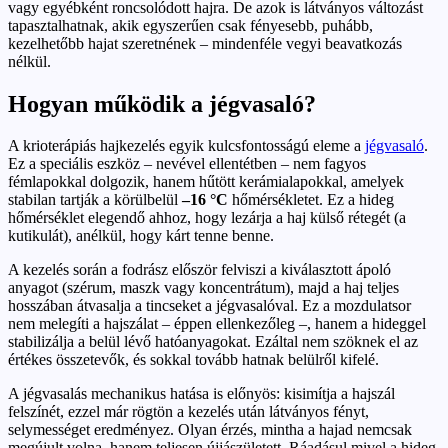
vagy egyébként roncsolódott hajra. De azok is látványos változást
tapasztalhatnak, akik egyszerűen csak fényesebb, puhább,
kezelhetőbb hajat szeretnének – mindenféle vegyi beavatkozás
nélkül.
Hogyan működik a jégvasaló?
A krioterápiás hajkezelés egyik kulcsfontosságú eleme a
jégvasaló
.
Ez a speciális eszköz – nevével ellentétben – nem fagyos
fémlapokkal dolgozik, hanem hűtött kerámialapokkal, amelyek
stabilan tartják a körülbelül
–16 °C
hőmérsékletet. Ez a hideg
hőmérséklet elegendő ahhoz, hogy lezárja a haj külső rétegét (a
kutikulát), anélkül, hogy kárt tenne benne.
A kezelés során a fodrász először felviszi a kiválasztott ápoló
anyagot (szérum, maszk vagy koncentrátum), majd a haj teljes
hosszában átvasalja a tincseket a jégvasalóval. Ez a mozdulatsor
nem melegíti a hajszálat – éppen ellenkezőleg –, hanem a hideggel
stabilizálja a belül lévő hatóanyagokat. Ezáltal nem szöknek el az
értékes összetevők, és sokkal tovább hatnak belülről kifelé.
A jégvasalás mechanikus hatása is előnyös: kisimítja a hajszál
felszínét, ezzel már rögtön a kezelés után látványos fényt,
selymességet eredményez. Olyan érzés, mintha a hajad nemcsak
megújult volna, hanem teljesen újjászületett. Ráadásul mivel a hideg