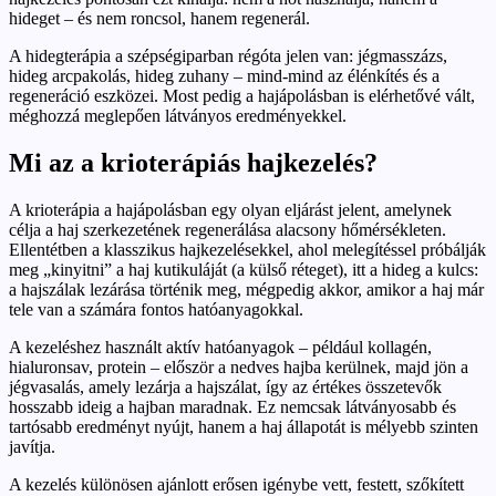
hideget – és nem roncsol, hanem regenerál.
A hidegterápia a szépségiparban régóta jelen van: jégmasszázs,
hideg arcpakolás, hideg zuhany – mind-mind az élénkítés és a
regeneráció eszközei. Most pedig a hajápolásban is elérhetővé vált,
méghozzá meglepően látványos eredményekkel.
Mi az a krioterápiás hajkezelés?
A krioterápia a hajápolásban egy olyan eljárást jelent, amelynek
célja a haj szerkezetének regenerálása alacsony hőmérsékleten.
Ellentétben a klasszikus hajkezelésekkel, ahol melegítéssel próbálják
meg „kinyitni” a haj kutikuláját (a külső réteget), itt a hideg a kulcs:
a hajszálak lezárása történik meg, mégpedig akkor, amikor a haj már
tele van a számára fontos hatóanyagokkal.
A kezeléshez használt aktív hatóanyagok – például kollagén,
hialuronsav, protein – először a nedves hajba kerülnek, majd jön a
jégvasalás, amely lezárja a hajszálat, így az értékes összetevők
hosszabb ideig a hajban maradnak. Ez nemcsak látványosabb és
tartósabb eredményt nyújt, hanem a haj állapotát is mélyebb szinten
javítja.
A kezelés különösen ajánlott erősen igénybe vett, festett, szőkített