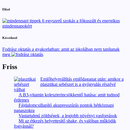
Post
Előző
navigation
6 egyszerű szokás a fókuszált és energikus
mindennapokért
Következő
Fodrász oktatás a gyakorlatban: amit az iskolában nem tanítanak
meg
Friss
Emlőhelyreállítás emlődaganat után: amikor a
plasztikai sebészet is a gyógyulás részévé
válhat
A B3-vitamin koleszterincsökkentő hatása: amit tudnod
érdemes
Fájdalomcsillapító akupresszúrás pontok hétköznapi
panaszokra
Vastartalmú zöldségek, a legjobb növényi vasforrások
Mi az étkezés helyettesítő shake, és valóban működik
fogyásnál?