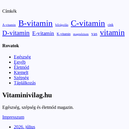
Címkék
B-vitamin
C-vitamin
cink
A-vitamin
bőrápolás
vitamin
D-vitamin
E-vitamin
vas
K-vitamin
magnézium
Rovatok
Egészség
Egyéb
Életmód
Kiemelt
Szépség
Táplálkozás
Vitaminivilag.hu
Egészség, szépség és életmód magazin.
Impresszum
2026. július