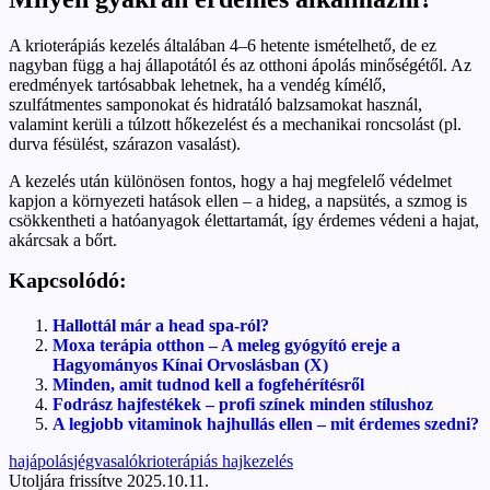
A krioterápiás kezelés általában 4–6 hetente ismételhető, de ez
nagyban függ a haj állapotától és az otthoni ápolás minőségétől. Az
eredmények tartósabbak lehetnek, ha a vendég kímélő,
szulfátmentes samponokat és hidratáló balzsamokat használ,
valamint kerüli a túlzott hőkezelést és a mechanikai roncsolást (pl.
durva fésülést, szárazon vasalást).
A kezelés után különösen fontos, hogy a haj megfelelő védelmet
kapjon a környezeti hatások ellen – a hideg, a napsütés, a szmog is
csökkentheti a hatóanyagok élettartamát, így érdemes védeni a hajat,
akárcsak a bőrt.
Kapcsolódó:
Hallottál már a head spa-ról?
Moxa terápia otthon – A meleg gyógyító ereje a
Hagyományos Kínai Orvoslásban (X)
Minden, amit tudnod kell a fogfehérítésről
Fodrász hajfestékek – profi színek minden stílushoz
A legjobb vitaminok hajhullás ellen – mit érdemes szedni?
Tags:
hajápolás
jégvasaló
krioterápiás hajkezelés
Utoljára frissítve 2025.10.11.