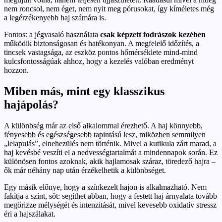
nem roncsol, nem éget, nem nyit meg pórusokat, így kíméletes még
a legérzékenyebb haj számára is.
Fontos: a jégvasaló használata
csak képzett fodrászok kezében
működik biztonságosan és hatékonyan. A megfelelő időzítés, a
tincsek vastagsága, az eszköz pontos hőmérséklete mind-mind
kulcsfontosságúak ahhoz, hogy a kezelés valóban eredményt
hozzon.
Miben más, mint egy klasszikus
hajápolás?
A különbség már az első alkalommal érezhető. A haj könnyebb,
fényesebb és egészségesebb tapintású lesz, miközben semmilyen
„lelapulás”, elnehezülés nem történik. Mivel a kutikula zárt marad, a
haj kevésbé veszíti el a nedvességtartalmát a mindennapok során. Ez
különösen fontos azoknak, akik hajlamosak száraz, töredező hajra –
ők már néhány nap után érzékelhetik a különbséget.
Egy másik előnye, hogy a színkezelt hajon is alkalmazható. Nem
fakítja a színt, sőt: segíthet abban, hogy a festett haj árnyalata tovább
megőrizze mélységét és intenzitását, mivel kevesebb oxidatív stressz
éri a hajszálakat.