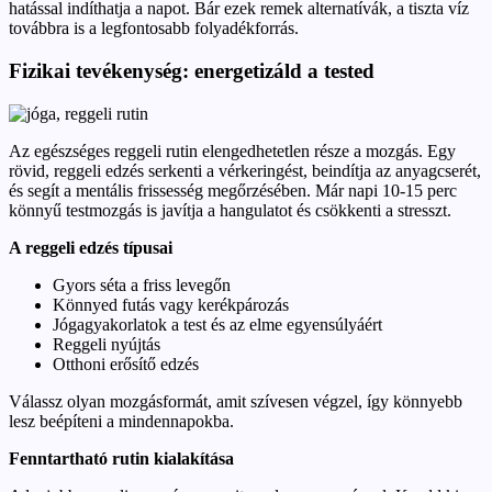
hatással indíthatja a napot. Bár ezek remek alternatívák, a tiszta víz
továbbra is a legfontosabb folyadékforrás.
Fizikai tevékenység: energetizáld a tested
Az egészséges reggeli rutin elengedhetetlen része a mozgás. Egy
rövid, reggeli edzés serkenti a vérkeringést, beindítja az anyagcserét,
és segít a mentális frissesség megőrzésében. Már napi 10-15 perc
könnyű testmozgás is javítja a hangulatot és csökkenti a stresszt.
A reggeli edzés típusai
Gyors séta a friss levegőn
Könnyed futás vagy kerékpározás
Jógagyakorlatok a test és az elme egyensúlyáért
Reggeli nyújtás
Otthoni erősítő edzés
Válassz olyan mozgásformát, amit szívesen végzel, így könnyebb
lesz beépíteni a mindennapokba.
Fenntartható rutin kialakítása