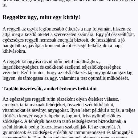
is.
Reggelizz úgy, mint egy király!
A reggeli az egyik legfontosabb étkezés a nap folyamán, hiszen ez
adja meg a kezdőlöketet a szervezeted számára. Egy jól összeállított,
egészséges reggeli nemcsak energiát biztosít, de hozzájárul a jó
hangulathoz, javítja a koncentrációt és segít felkészülni a napi
kihívásokra.
A reggeli kihagyása rövid időn belül fáradtsághoz,
ingerlékenységhez és csökkenő szellemi teljesítőképességhez
vezethet. Ezért fontos, hogy az első étkezés tápanyagokban gazdag
legyen, és támogassa az agy, valamint a test optimális működését.
Tápláló összetevők, amiket érdemes beiktatni
Az egészséges reggeli rutin részeként olyan ételeket válassz,
amelyek tartalmaznak fehérjéket, összetett szénhidrátokat,
vitaminokat és ásványi anyagokat. Ilyen lehet például a tojás, a teljes
kiőrlésű kenyér vagy zabpehely, joghurt, friss gyümölcsök és
zöldségek. A fehérjék hosszan tartó teltségérzetet biztosítanak, a
szénhidrátok pedig fokozatosan szabadítják fel az energiát. A
gyümölcsök és zöldségek erősítik az immunrendszert és támogatják
az emésztést is. Egy ilyen tudatos reggeli alapozza meg az egész