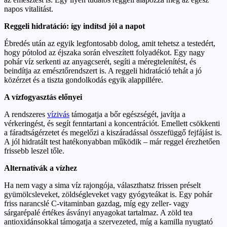
napos vitalitást.
Reggeli hidratáció: így indítsd jól a napot
Ébredés után az egyik legfontosabb dolog, amit tehetsz a testedért,
hogy pótolod az éjszaka során elveszített folyadékot. Egy nagy
pohár víz serkenti az anyagcserét, segíti a méregtelenítést, és
beindítja az emésztőrendszert is. A reggeli hidratáció tehát a jó
közérzet és a tiszta gondolkodás egyik alappillére.
A vízfogyasztás előnyei
A rendszeres
vízivás
támogatja a bőr egészségét, javítja a
vérkeringést, és segít fenntartani a koncentrációt. Emellett csökkenti
a fáradtságérzetet és megelőzi a kiszáradással összefüggő fejfájást is.
A jól hidratált test hatékonyabban működik – már reggel érezhetően
frissebb leszel tőle.
Alternatívák a vízhez
Ha nem vagy a sima víz rajongója, választhatsz frissen préselt
gyümölcsleveket, zöldségleveket vagy gyógyteákat is. Egy pohár
friss narancslé C-vitaminban gazdag, míg egy zeller- vagy
sárgarépalé értékes ásványi anyagokat tartalmaz. A zöld tea
antioxidánsokkal támogatja a szervezeted, míg a kamilla nyugtató