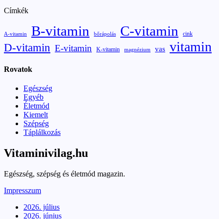
Címkék
B-vitamin
C-vitamin
cink
A-vitamin
bőrápolás
vitamin
D-vitamin
E-vitamin
vas
K-vitamin
magnézium
Rovatok
Egészség
Egyéb
Életmód
Kiemelt
Szépség
Táplálkozás
Vitaminivilag.hu
Egészség, szépség és életmód magazin.
Impresszum
2026. július
2026. június