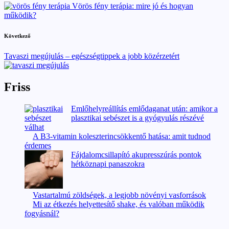
navigation
Vörös fény terápia: mire jó és hogyan
működik?
Következő
Tavaszi megújulás – egészségtippek a jobb közérzetért
Friss
Emlőhelyreállítás emlődaganat után: amikor a
plasztikai sebészet is a gyógyulás részévé
válhat
A B3-vitamin koleszterincsökkentő hatása: amit tudnod
érdemes
Fájdalomcsillapító akupresszúrás pontok
hétköznapi panaszokra
Vastartalmú zöldségek, a legjobb növényi vasforrások
Mi az étkezés helyettesítő shake, és valóban működik
fogyásnál?