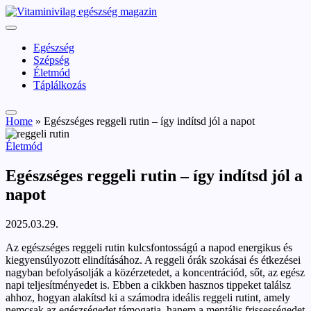
Skip
vitaminivilag.hu
to
Vitaminivilág:
content
egészség
Egészség
és
Szépség
szépség
Életmód
Táplálkozás
Home
»
Egészséges reggeli rutin – így indítsd jól a napot
Posted
Életmód
in
Egészséges reggeli rutin – így indítsd jól a
napot
2025.03.29.
Az egészséges reggeli rutin kulcsfontosságú a napod energikus és
kiegyensúlyozott elindításához. A reggeli órák szokásai és étkezései
nagyban befolyásolják a közérzetedet, a koncentrációd, sőt, az egész
napi teljesítményedet is. Ebben a cikkben hasznos tippeket találsz
ahhoz, hogyan alakítsd ki a számodra ideális reggeli rutint, amely
nemcsak az egészségedet támogatja, hanem a mentális frissességedet