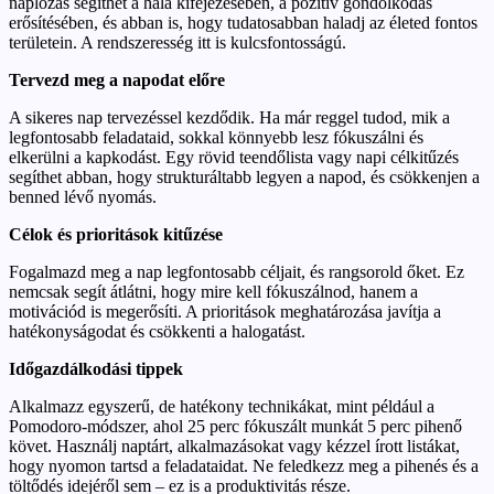
naplózás segíthet a hála kifejezésében, a pozitív gondolkodás
erősítésében, és abban is, hogy tudatosabban haladj az életed fontos
területein. A rendszeresség itt is kulcsfontosságú.
Tervezd meg a napodat előre
A sikeres nap tervezéssel kezdődik. Ha már reggel tudod, mik a
legfontosabb feladataid, sokkal könnyebb lesz fókuszálni és
elkerülni a kapkodást. Egy rövid teendőlista vagy napi célkitűzés
segíthet abban, hogy strukturáltabb legyen a napod, és csökkenjen a
benned lévő nyomás.
Célok és prioritások kitűzése
Fogalmazd meg a nap legfontosabb céljait, és rangsorold őket. Ez
nemcsak segít átlátni, hogy mire kell fókuszálnod, hanem a
motivációd is megerősíti. A prioritások meghatározása javítja a
hatékonyságodat és csökkenti a halogatást.
Időgazdálkodási tippek
Alkalmazz egyszerű, de hatékony technikákat, mint például a
Pomodoro-módszer, ahol 25 perc fókuszált munkát 5 perc pihenő
követ. Használj naptárt, alkalmazásokat vagy kézzel írott listákat,
hogy nyomon tartsd a feladataidat. Ne feledkezz meg a pihenés és a
töltődés idejéről sem – ez is a produktivitás része.