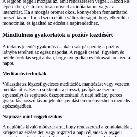
A legjobb reggeli mozgás az, amit rendszeresen végzel. Kezdd kis
lépésekben, és fokozatosan növeld az időtartamot vagy az
intenzitást. Ha a mozgás örömet okoz, könnyebben fenntarthatod
hosszú távon. Tartsd szem előtt a változatosságot, hogy elkerüld a
monotóniát, és igazítsd az edzést a napirendedhez.
Mindfulness gyakorlatok a pozitív kezdésért
A tudatos jelenlét gyakorlása – akár csak pár percig – pozitív
irányba terelheti az egész napodat. A reggeli csend, figyelem és
befelé fordulás segít abban, hogy nyugodtan és fókuszáltan kezd a
napot.
Meditációs technikák
Választhatsz légzésfigyeléses meditációt, mantrázást vagy vezetett
meditációt is. Ezek csökkentik a stresszt, javítják az érzelmi
egyensúlyt és segítenek összpontosítani. A napi néhány perces
gyakorlás hosszú távon jelentős javulást eredményezhet a mentális
egészségedben.
Naplózás mint reggeli szokás
A naplóírás kiváló módszer arra, hogy rendszerezd a gondolataidat,
kifejezd az érzéseidet, vagy rögzítsd a napi céljaidat. A reggeli