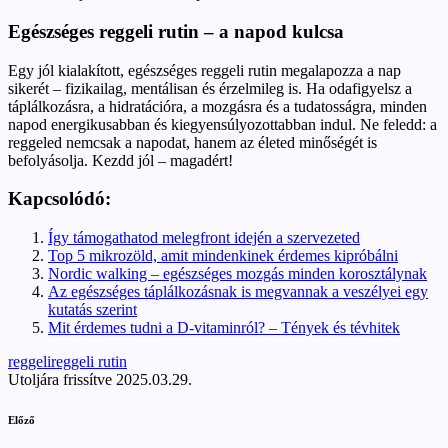
Egészséges reggeli rutin – a napod kulcsa
Egy jól kialakított, egészséges reggeli rutin megalapozza a nap
sikerét – fizikailag, mentálisan és érzelmileg is. Ha odafigyelsz a
táplálkozásra, a hidratációra, a mozgásra és a tudatosságra, minden
napod energikusabban és kiegyensúlyozottabban indul. Ne feledd: a
reggeled nemcsak a napodat, hanem az életed minőségét is
befolyásolja. Kezdd jól – magadért!
Kapcsolódó:
Így támogathatod melegfront idején a szervezeted
Top 5 mikrozöld, amit mindenkinek érdemes kipróbálni
Nordic walking – egészséges mozgás minden korosztálynak
Az egészséges táplálkozásnak is megvannak a veszélyei egy
kutatás szerint
Mit érdemes tudni a D-vitaminról? – Tények és tévhitek
Tags:
reggeli
reggeli rutin
Utoljára frissítve 2025.03.29.
Post
Előző