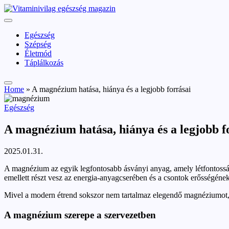
Skip
vitaminivilag.hu
to
Vitaminivilág:
content
egészség
Egészség
és
Szépség
szépség
Életmód
Táplálkozás
Home
»
A magnézium hatása, hiánya és a legjobb forrásai
Posted
Egészség
in
A magnézium hatása, hiánya és a legjobb f
2025.01.31.
A magnézium az egyik legfontosabb ásványi anyag, amely létfontosság
emellett részt vesz az energia-anyagcserében és a csontok erősségéne
Mivel a modern étrend sokszor nem tartalmaz elegendő magnéziumot, a
A magnézium szerepe a szervezetben