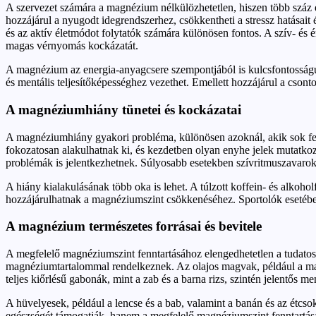
A szervezet számára a magnézium nélkülözhetetlen, hiszen több száz 
hozzájárul a nyugodt idegrendszerhez, csökkentheti a stressz hatásait 
és az aktív életmódot folytatók számára különösen fontos. A szív- és é
magas vérnyomás kockázatát.
A magnézium az energia-anyagcsere szempontjából is kulcsfontosságú, 
és mentális teljesítőképességhez vezethet. Emellett hozzájárul a csont
A magnéziumhiány tünetei és kockázatai
A magnéziumhiány gyakori probléma, különösen azoknál, akik sok feldo
fokozatosan alakulhatnak ki, és kezdetben olyan enyhe jelek mutatko
problémák is jelentkezhetnek. Súlyosabb esetekben szívritmuszavarok
A hiány kialakulásának több oka is lehet. A túlzott koffein- és alkoh
hozzájárulhatnak a magnéziumszint csökkenéséhez. Sportolók esetébe
A magnézium természetes forrásai és bevitele
A megfelelő magnéziumszint fenntartásához elengedhetetlen a tudatos 
magnéziumtartalommal rendelkeznek. Az olajos magvak, például a man
teljes kiőrlésű gabonák, mint a zab és a barna rizs, szintén jelentős m
A hüvelyesek, például a lencse és a bab, valamint a banán és az étcso
egészségét támogatják, hanem a megfelelő magnéziumszint fenntartásáh