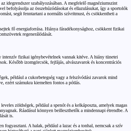
és az idegrendszer szabályozásában. A megfelelő magnéziumszint
vel befolyásolja az összehúzódásokat és ellazulásukat, így a sportolók
mást, segít fenntartani a normális szívritmust, és csökkentheti a
sejtek fő energiaforrása. Hiánya fáradékonysághoz, csökkent fizikai
sontszövetek regenerálódását.
intenzív fizikai igénybevételnek vannak kitéve. A hiány tünetei
ások. Később izomgörcsök, fejfájás, alvászavarok és koncentrációs
gségek, például a cukorbetegség vagy a felszívódási zavarok mind
 ezért számukra kiemelten fontos a pótlás.
 leveles zöldségek, például a spenót és a kelkáposzta, amelyek magas
 anyagnak. Ráadásul könnyen beilleszthetők a mindennapi étrendbe. A
ását is.
n fogyasztani. A halak, például a lazac és a tonhal, nemcsak a szív
en biztosítható a napi ajánlott magnéziumbevitel: