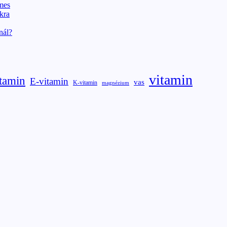
emes
kra
nál?
vitamin
tamin
E-vitamin
vas
K-vitamin
magnézium