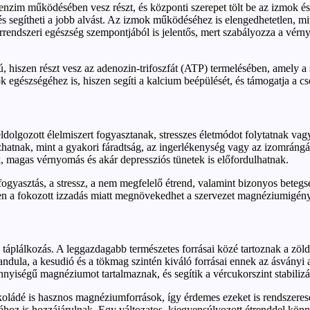
enzim működésében vesz részt, és központi szerepet tölt be az izmok 
és segítheti a jobb alvást. Az izmok működéséhez is elengedhetetlen, mi
rrendszeri egészség szempontjából is jelentős, mert szabályozza a vérnyo
hiszen részt vesz az adenozin-trifoszfát (ATP) termelésében, amely a 
ok egészségéhez is, hiszen segíti a kalcium beépülését, és támogatja a c
lgozott élelmiszert fogyasztanak, stresszes életmódot folytatnak vagy 
zhatnak, mint a gyakori fáradtság, az ingerlékenység vagy az izomráng
, magas vérnyomás és akár depressziós tünetek is előfordulhatnak.
olfogyasztás, a stressz, a nem megfelelő étrend, valamint bizonyos bete
n a fokozott izzadás miatt megnövekedhet a szervezet magnéziumigénye,
táplálkozás. A leggazdagabb természetes forrásai közé tartoznak a zöld
dula, a kesudió és a tökmag szintén kiváló forrásai ennek az ásványi
ennyiségű magnéziumot tartalmaznak, és segítik a vércukorszint stabilizál
koládé is hasznos magnéziumforrások, így érdemes ezeket is rendszerese
oz is hozzájárulnak. Egy változatos, kiegyensúlyozott étrenddel könny