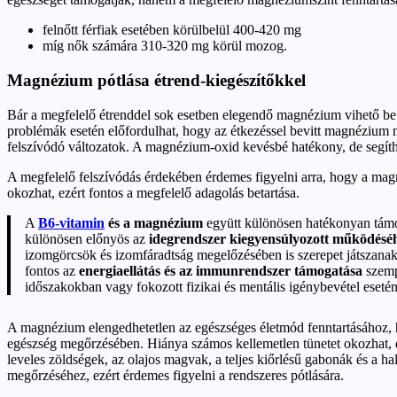
felnőtt férfiak esetében körülbelül 400-420 mg
míg nők számára 310-320 mg körül mozog.
Magnézium pótlása étrend-kiegészítőkkel
Bár a megfelelő étrenddel sok esetben elegendő magnézium vihető be a 
problémák esetén előfordulhat, hogy az étkezéssel bevitt magnézium
felszívódó változatok. A magnézium-oxid kevésbé hatékony, de segíth
A megfelelő felszívódás érdekében érdemes figyelni arra, hogy a ma
okozhat, ezért fontos a megfelelő adagolás betartása.
A
B6-vitamin
és a magnézium
együtt különösen hatékonyan támog
különösen előnyös az
idegrendszer kiegyensúlyozott működésé
izomgörcsök és izomfáradtság megelőzésében is szerepet játszanak,
fontos az
energiaellátás és az immunrendszer támogatása
szempo
időszakokban vagy fokozott fizikai és mentális igénybevétel esetén
A magnézium elengedhetetlen az egészséges életmód fenntartásához, hi
egészség megőrzésében. Hiánya számos kellemetlen tünetet okozhat, de
leveles zöldségek, az olajos magvak, a teljes kiőrlésű gabonák és a 
megőrzéséhez, ezért érdemes figyelni a rendszeres pótlására.