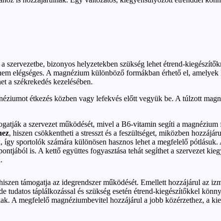
szervezetbe, bizonyos helyzetekben szükség lehet étrend-kiegészítőkre 
 nem elégséges. A magnézium különböző formákban érhető el, amelyek k
et a székrekedés kezelésében.
gnéziumot étkezés közben vagy lefekvés előtt vegyük be. A túlzott ma
atják a szervezet működését, mivel a B6-vitamin segíti a magnézium f
hez
, hiszen csökkentheti a stresszt és a feszültséget, miközben hozzájár
 így sportolók számára különösen hasznos lehet a megfelelő pótlásuk. 
ntjából is. A kettő együttes fogyasztása tehát segíthet a szervezet ki
.
szen támogatja az idegrendszer működését. Emellett hozzájárul az izmo
 tudatos táplálkozással és szükség esetén étrend-kiegészítőkkel könnye
halak. A megfelelő magnéziumbevitel hozzájárul a jobb közérzethez, a k