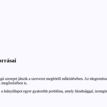
orrásai
ú szerepet játszik a szervezet megfelelő működésében. Az idegrendszer
k megőrzésében is.
 hiányállapot egyre gyakoribb probléma, amely fáradtsággal, izomgörcs