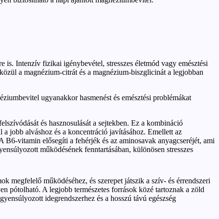
is. Intenzív fizikai igénybevétel, stresszes életmód vagy emésztési
özül a magnézium-citrát és a magnézium-biszglicinát a legjobban
gnéziumbevitel ugyanakkor hasmenést és emésztési problémákat
elszívódását és hasznosulását a sejtekben. Ez a kombináció
ul a jobb alváshoz és a koncentráció javításához. Emellett az
A B6-vitamin elősegíti a fehérjék és az aminosavak anyagcseréjét, ami
egyensúlyozott működésének fenntartásában, különösen stresszes
k megfelelő működéséhez, és szerepet játszik a szív- és érrendszeri
n pótolható. A legjobb természetes források közé tartoznak a zöld
iegyensúlyozott idegrendszerhez és a hosszú távú egészség