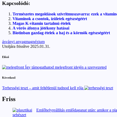
Kapcsolódó:
Természetes megoldások szívritmuszavarra: ezek a vitamin
Vitaminok a csontok, ízületek egészségéért
Magas K-vitamin tartalmú ételek
A vörös áfonya jótékony hatásai
Biotinban gazdag ételek a haj és a körmök egészségéért
Tags:
ásványi anyag
magnézium
Utoljára frissítve 2025.01.31.
Post
Előző
navigation
Így támogathatod melegfront idején a szervezeted
Következő
Terhességi teszt – amit feltétlenül tudnod kell róla
Friss
Emlőhelyreállítás emlődaganat után: amikor a pla