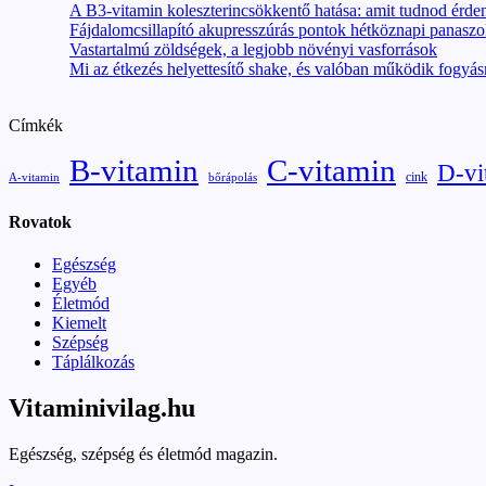
A B3-vitamin koleszterincsökkentő hatása: amit tudnod érd
Fájdalomcsillapító akupresszúrás pontok hétköznapi panaszo
Vastartalmú zöldségek, a legjobb növényi vasforrások
Mi az étkezés helyettesítő shake, és valóban működik fogyás
Címkék
B-vitamin
C-vitamin
D-vi
cink
A-vitamin
bőrápolás
Rovatok
Egészség
Egyéb
Életmód
Kiemelt
Szépség
Táplálkozás
Vitaminivilag.hu
Egészség, szépség és életmód magazin.