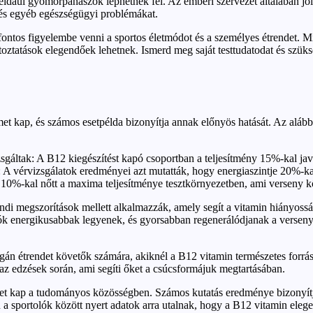
 például gyomorpanaszok léphetnek fel. Az emberi szervezet általában jó
t és egyéb egészségügyi problémákat.
fontos figyelembe venni a sportos életmódot és a személyes étrendet. M
toztatások elegendőek lehetnek. Ismerd meg saját testtudatodat és szüksé
met kap, és számos esetpélda bizonyítja annak előnyös hatását. Az alá
zsgáltak: A B12 kiegészítést kapó csoportban a teljesítmény 15%-kal jav
-t: A vérvizsgálatok eredményei azt mutatták, hogy energiaszintje 20%-ka
10%-kal nőtt a maxima teljesítménye tesztkörnyezetben, ami verseny kö
rendi megszorítások mellett alkalmazzák, amely segít a vitamin hiányo
lók energikusabbak legyenek, és gyorsabban regenerálódjanak a versenye
án étrendet követők számára, akiknél a B12 vitamin természetes forrás
az edzések során, ami segíti őket a csúcsformájuk megtartásában.
elmet kap a tudományos közösségben. Számos kutatás eredménye bizonyí
 a sportolók között nyert adatok arra utalnak, hogy a B12 vitamin elege