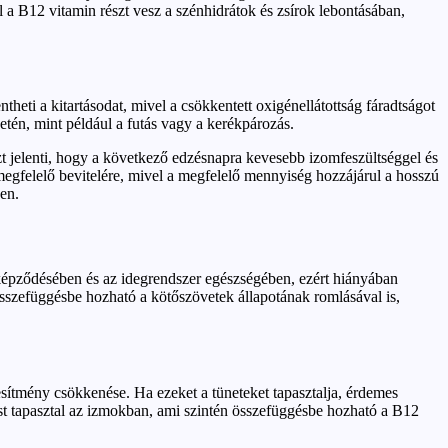
 a B12 vitamin részt vesz a szénhidrátok és zsírok lebontásában,
heti a kitartásodat, mivel a csökkentett oxigénellátottság fáradtságot
tén, mint például a futás vagy a kerékpározás.
zt jelenti, hogy a következő edzésnapra kevesebb izomfeszültséggel és
megfelelő bevitelére, mivel a megfelelő mennyiség hozzájárul a hosszú
ben.
 képződésében és az idegrendszer egészségében, ezért hiányában
összefüggésbe hozható a kötőszövetek állapotának romlásával is,
jesítmény csökkenése. Ha ezeket a tüneteket tapasztalja, érdemes
zést tapasztal az izmokban, ami szintén összefüggésbe hozható a B12