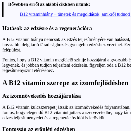
Bővebben erről az alábbi cikkben írtunk:
B12 vitaminhiány – tünetek és megoldások, amikről tudnod 
Hatások az edzésre és a regenerációra
A B12 vitamin hiánya nemcsak az edzés teljesítményére van hatással, h
hosszabb ideig tartó fáradtsághoz és gyengébb edzéshez vezethet. Ezen
felépülést.
Fontos, hogy a B12 vitamin megfelelő szintje hozzájárul a gyorsabb é
legyenek, és jobban tudjon teljesíteni edzésein, figyeljen oda a B12
teljesítményszint eléréséhez.
A B12 vitamin szerepe az izomfejlődésben
Az izomnövekedés hozzájárulása
A B12 vitamin kulcsszerepet játszik az izomnövekedés folyamatában, m
fontos, hogy elegendő B12 vitamint juttass a szervezetedbe, hogy támo
edzés teljesítményedet és a regenerációs időt is lerövidíti.
Fontosság az erőnléti edzésben