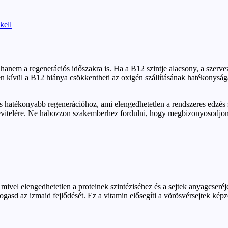
kell
anem a regenerációs időszakra is. Ha a B12 szintje alacsony, a szervez
 kívül a B12 hiánya csökkentheti az oxigén szállításának hatékonyságát 
s hatékonyabb regenerációhoz, ami elengedhetetlen a rendszeres edzés 
 bevitelére. Ne habozzon szakemberhez fordulni, hogy megbizonyosodjon 
ivel elengedhetetlen a proteinek szintéziséhez és a sejtek anyagcseréj
gasd az izmaid fejlődését. Ez a vitamin elősegíti a vörösvérsejtek kép