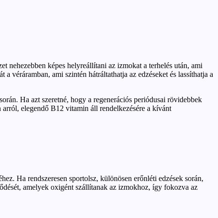
et nehezebben képes helyreállítani az izmokat a terhelés után, ami
a véráramban, ami szintén hátráltathatja az edzéseket és lassíthatja a
során. Ha azt szeretné, hogy a regenerációs periódusai rövidebbek
arról, elegendő B12 vitamin áll rendelkezésére a kívánt
éhez. Ha rendszeresen sportolsz, különösen erőnléti edzések során,
ződését, amelyek oxigént szállítanak az izmokhoz, így fokozva az