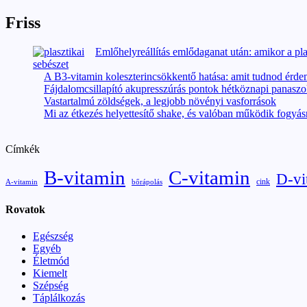
Friss
Emlőhelyreállítás emlődaganat után: amikor a pla
A B3-vitamin koleszterincsökkentő hatása: amit tudnod érd
Fájdalomcsillapító akupresszúrás pontok hétköznapi panaszo
Vastartalmú zöldségek, a legjobb növényi vasforrások
Mi az étkezés helyettesítő shake, és valóban működik fogyás
Címkék
B-vitamin
C-vitamin
D-vi
cink
A-vitamin
bőrápolás
Rovatok
Egészség
Egyéb
Életmód
Kiemelt
Szépség
Táplálkozás