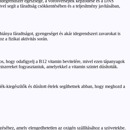
 idegrendszer egészsége, a vörösvérsejtek képződése és a DNS
l segít a fáradtság csökkentésében és a teljesítmény javításában,
hiánya fáradtságot, gyengeséget és akár idegrendszeri zavarokat is
 a fizikai aktivitás során.
tos, hogy odafigyelj a B12 vitamin bevitelére, mivel ezen tápanyagok
szereket fogyasztaniuk, amelyekkel a vitamin szintet dúsították.
ék-kiegészítők és dúsított ételek segíthetnek abban, hogy meghozd a
zéséhez, amely elengedhetetlen az oxigén szállításához a szövetekbe.