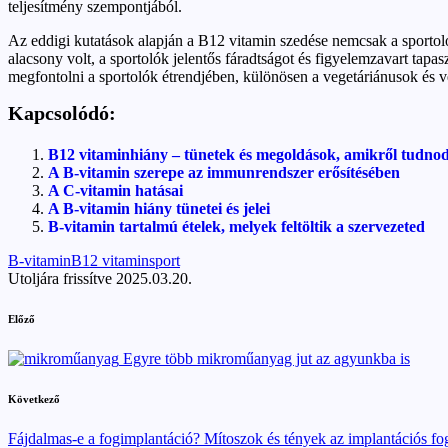
teljesítmény szempontjából.
Az eddigi kutatások alapján a B12 vitamin szedése nemcsak a sportolók 
alacsony volt, a sportolók jelentős fáradtságot és figyelemzavart tapa
megfontolni a sportolók étrendjében, különösen a vegetáriánusok és 
Kapcsolódó:
B12 vitaminhiány – tünetek és megoldások, amikről tudnod
A B-vitamin szerepe az immunrendszer erősítésében
A C-vitamin hatásai
A B-vitamin hiány tünetei és jelei
B-vitamin tartalmú ételek, melyek feltöltik a szervezeted
Tags:
B-vitamin
B12 vitamin
sport
Utoljára frissítve 2025.03.20.
Post
Előző
navigation
Egyre több mikroműanyag jut az agyunkba is
Következő
Fájdalmas-e a fogimplantáció? Mítoszok és tények az implantációs fo