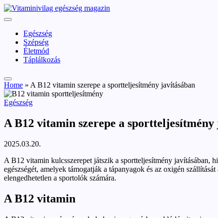
Skip
vitaminivilag.hu
to
Vitaminivilág:
content
egészség
Egészség
és
Szépség
szépség
Életmód
Táplálkozás
Home
»
A B12 vitamin szerepe a sportteljesítmény javításában
Posted
Egészség
in
A B12 vitamin szerepe a sportteljesítmény
2025.03.20.
A B12 vitamin kulcsszerepet játszik a sportteljesítmény javításában, 
egészségét, amelyek támogatják a tápanyagok és az oxigén szállítását 
elengedhetetlen a sportolók számára.
A B12 vitamin