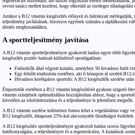
regenerációt biztosítani, ám túlzott fogyasztás esetén mellékhatások,
orvosi tanács mellett kezdeni, hogy elkerüld az esetleges túladagolás
Amikor a B12 vitamin kiegészítés előnyeit és hátrányait mérlegeljük, 
teljesítmény javításának, bizonyos egyének számára a táplálkozási vál
döntés meghozatalához.
A sportteljesítmény javítása
A B12 vitamin sportteljesítményre gyakorolt hatása egyre több figyel
kiegészítés pozitív hatásait különböző sportágakban:
Futóedzők által végzett kutatás, amelyben 50 hivatásos futót vi
Egy felnőtt triatlonista esetében, aki 6 hónapon át szedett B12
Hivatásos kerékpáros sportoló: A B12 kiegészítők szedése után 
Élsportolók esetében a B12 vitamin kiegészítését gyakran szigorú ét
vitamin szintjének optimalizálása hozzájárultan ahhoz, hogy a sporto
követően az edzésintenzitása és a teljesítménye is jelentősen megnőtt.
A B12 vitamin szedése különösen fontos lehet a vegetáriánus vagy veg
B12 kiegészítőt, átlagosan 25%-kal alacsonyabb fáradtságot észleltek 
A B12 kiegészítés sportteljesítményre gyakorolt hatása szoros figy
hatékonyságára, a teljesítményre és a regenerációra. A kutatások során