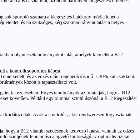
l tolerálja a B12 vitamint, azonban bármilyen kiegészítést érdemes
íg sok sportoló számára a kiegészítés hatékony módja lehet a
gleteidet, és ha szükséges, kérj szakmai iránymutatást a helyes
bbiakban olyan esettanulmányokat talál, amelyek kiemelik a B12
ult a kontrollcsoporthoz képest.
l emelkedett, és az edzés utáni regenerációs idő is 30%-kal csökkent.
rülmények között is tapasztalható volt.
sságainak kezelésében. Egyes tanulmányok azt mutatják, hogy a B12
ket követően. Például egy olimpiai szintű úszónál a B12 kiegészítést
ai korlátozottak. Azok a sportolók, akik rendszeresen fogyasztanak
tja, hogy a B12 vitamin szedésének kedvező hatásai vannak az edzés
ndő szintjének fenntartása alapvető fontosságú az optimális fizikai