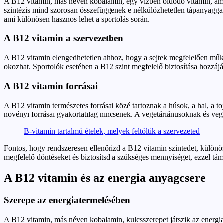
A B12 vitamin, más néven kobalamin, egy vízben oldódó vitamin, amel
szintézis mind szorosan összefüggenek e nélkülözhetetlen tápanyaggal
ami különösen hasznos lehet a sportolás során.
A B12 vitamin a szervezetben
A B12 vitamin elengedhetetlen ahhoz, hogy a sejtek megfelelően működj
okozhat. Sportolók esetében a B12 szint megfelelő biztosítása hozzájár
A B12 vitamin forrásai
A B12 vitamin természetes forrásai közé tartoznak a húsok, a hal, a t
növényi forrásai gyakorlatilag nincsenek. A vegetáriánusoknak és veg
B-vitamin tartalmú ételek, melyek feltöltik a szervezeted
Fontos, hogy rendszeresen ellenőrizd a B12 vitamin szintedet, különö
megfelelő döntéseket és biztosítsd a szükséges mennyiséget, ezzel tám
A B12 vitamin és az energia anyagcsere
Szerepe az energiatermelésében
A B12 vitamin, más néven kobalamin, kulcsszerepet játszik az energia