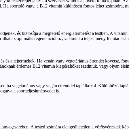
y kulcsszerepet játszik a szervezet számos alapvető funkciójában. Az
. Ha sportoló vagy, a B12 vitamin különösen fontos lehet számodra, mive
enek, és biztosítja a megfelelő energiatermelést a testben. A vitamin 
ulhat az optimális regenerációhoz, valamint a teljesítmény fenntartásához
ojás és a tejtermékek. Ha vegán vagy vegetáriánus étrendet követsz, fon
ánoknak érdemes B12 vitamin kiegészítőket szedniük, vagy olyan élelmi
sen ha vegetáriánus vagy vegán étrenddel táplálkozol. Különböző táplál
ogatva a sportteljesítményedet is.
 anyagcserében. A tested számára elengedhetetlen a vörösvértestek kép