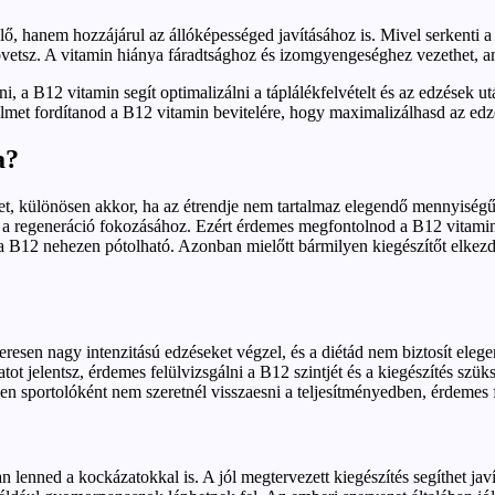
lő, hanem hozzájárul az állóképességed javításához is. Mivel serkenti a
vetsz. A vitamin hiánya fáradtsághoz és izomgyengeséghez vezethet, am
, a B12 vitamin segít optimalizálni a táplálékfelvételt és az edzések utá
lmet fordítanod a B12 vitamin bevitelére, hogy maximalizálhasd az edzés
a?
t, különösen akkor, ha az étrendje nem tartalmaz elegendő mennyiségű 
s a regeneráció fokozásához. Ezért érdemes megfontolnod a B12 vitamin
 a B12 nehezen pótolható. Azonban mielőtt bármilyen kiegészítőt elkezd
eresen nagy intenzitású edzéseket végzel, és a diétád nem biztosít ele
t jelentsz, érdemes felülvizsgálni a B12 szintjét és a kiegészítés szük
 sportolóként nem szeretnél visszaesni a teljesítményedben, érdemes f
 lenned a kockázatokkal is. A jól megtervezett kiegészítés segíthet javít