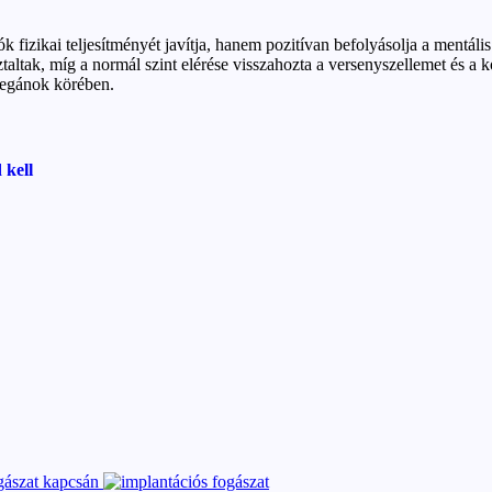
fizikai teljesítményét javítja, hanem pozitívan befolyásolja a mentális 
sztaltak, míg a normál szint elérése visszahozta a versenyszellemet és 
vegánok körében.
 kell
gászat kapcsán