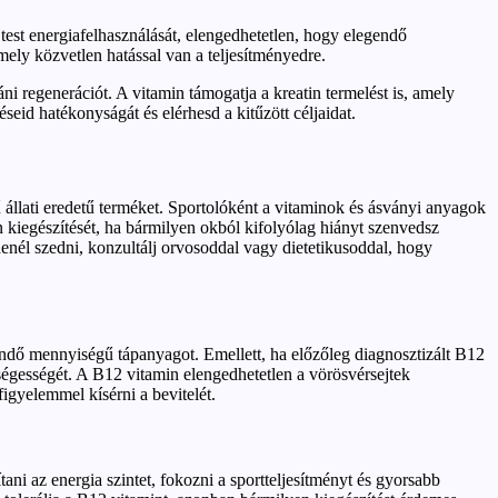
 test energiafelhasználását, elengedhetetlen, hogy elegendő
ely közvetlen hatással van a teljesítményedre.
ni regenerációt. A vitamin támogatja a kreatin termelést is, amely
eid hatékonyságát és elérhesd a kitűzött céljaidat.
állati eredetű terméket. Sportolóként a vitaminok és ásványi anyagok
 kiegészítését, ha bármilyen okból kifolyólag hiányt szenvedsz
enél szedni, konzultálj orvosoddal vagy dietetikusoddal, hogy
gendő mennyiségű tápanyagot. Emellett, ha előzőleg diagnosztizált B12
ségességét. A B12 vitamin elengedhetetlen a vörösvérsejtek
igyelemmel kísérni a bevitelét.
ani az energia szintet, fokozni a sportteljesítményt és gyorsabb