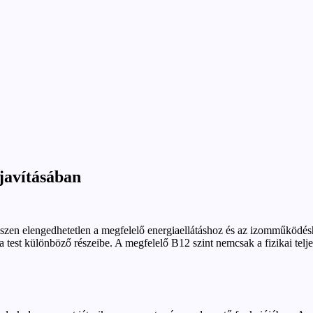
 javításában
hiszen elengedhetetlen a megfelelő energiaellátáshoz és az izomműködésh
a test különböző részeibe. A megfelelő B12 szint nemcsak a fizikai telje