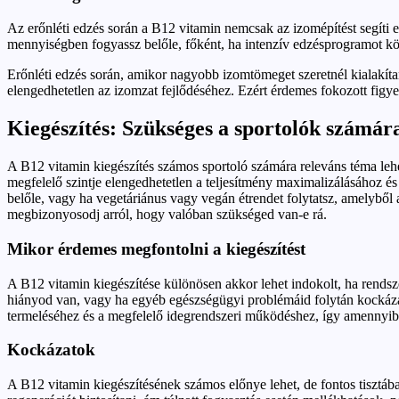
Az erőnléti edzés során a B12 vitamin nemcsak az izomépítést segíti e
mennyiségben fogyassz belőle, főként, ha intenzív edzésprogramot kö
Erőnléti edzés során, amikor nagyobb izomtömeget szeretnél kialakítani
elengedhetetlen az izomzat fejlődéséhez. Ezért érdemes fokozott figye
Kiegészítés: Szükséges a sportolók számár
A B12 vitamin kiegészítés számos sportoló számára releváns téma lehe
megfelelő szintje elengedhetetlen a teljesítmény maximalizálásához é
belőle, vagy ha vegetáriánus vagy vegán étrendet folytatsz, amelyből
megbizonyosodj arról, hogy valóban szükséged van-e rá.
Mikor érdemes megfontolni a kiegészítést
A B12 vitamin kiegészítése különösen akkor lehet indokolt, ha rendsz
hiányod van, vagy ha egyéb egészségügyi problémáid folytán kockázato
termeléséhez és a megfelelő idegrendszeri működéshez, így amennyiben
Kockázatok
A B12 vitamin kiegészítésének számos előnye lehet, de fontos tisztában