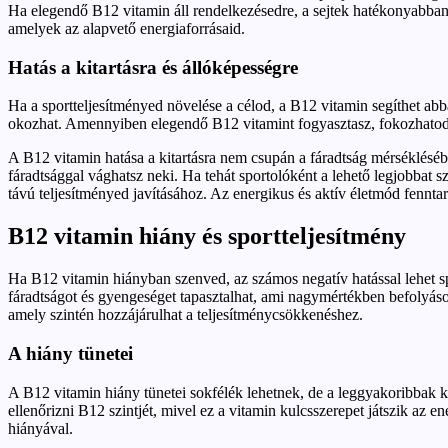
Ha elegendő B12 vitamin áll rendelkezésedre, a sejtek hatékonyabban h
amelyek az alapvető energiaforrásaid.
Hatás a kitartásra és állóképességre
Ha a sportteljesítményed növelése a célod, a B12 vitamin segíthet abba
okozhat. Amennyiben elegendő B12 vitamint fogyasztasz, fokozhatod a
A B12 vitamin hatása a kitartásra nem csupán a fáradtság mérséklésébe
fáradtsággal vághatsz neki. Ha tehát sportolóként a lehető legjobbat
távú teljesítményed javításához. Az energikus és aktív életmód fennta
B12 vitamin hiány és sportteljesítmény
Ha B12 vitamin hiányban szenved, az számos negatív hatással lehet s
fáradtságot és gyengeséget tapasztalhat, ami nagymértékben befolyáso
amely szintén hozzájárulhat a teljesítménycsökkenéshez.
A hiány tünetei
A B12 vitamin hiány tünetei sokfélék lehetnek, de a leggyakoribbak köz
ellenőrizni B12 szintjét, mivel ez a vitamin kulcsszerepet játszik az 
hiányával.