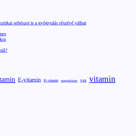
sztikai sebészet is a gyógyulás részévé válhat
emes
kra
nál?
vitamin
tamin
E-vitamin
vas
K-vitamin
magnézium