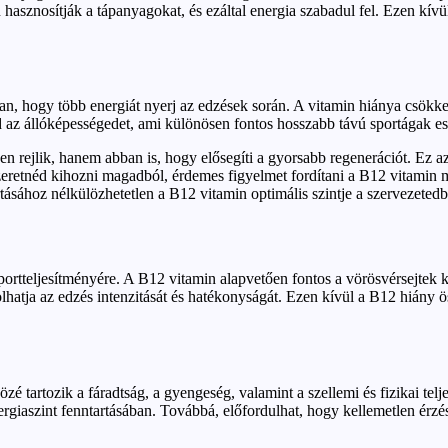
asznosítják a tápanyagokat, és ezáltal energia szabadul fel. Ezen kívül
n, hogy több energiát nyerj az edzések során. A vitamin hiánya csökkent
z állóképességedet, ami különösen fontos hosszabb távú sportágak ese
n rejlik, hanem abban is, hogy elősegíti a gyorsabb regenerációt. Ez a
 szeretnéd kihozni magadból, érdemes figyelmet fordítani a B12 vitamin 
rtásához nélkülözhetetlen a B12 vitamin optimális szintje a szervezeted
portteljesítményére. A B12 vitamin alapvetően fontos a vörösvérsejtek
lhatja az edzés intenzitását és hatékonyságát. Ezen kívül a B12 hiány 
é tartozik a fáradtság, a gyengeség, valamint a szellemi és fizikai tel
energiaszint fenntartásában. Továbbá, előfordulhat, hogy kellemetlen ér