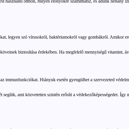
 használni otthon, milyen előnyökre számíthatsz, és adunk néhány ízle
kat, legyen szó vírusokról, baktériumokról vagy gombákról. Amikor erő
köveinek biztosítása érdekében. Ha megfelelő mennyiségű vitamint, ásvá
ja az immunfunkciókat. Hiányuk esetén gyengülhet a szervezeted védelm
gét segítik, ami közvetetten szintén erősíti a védekezőképességedet. Í