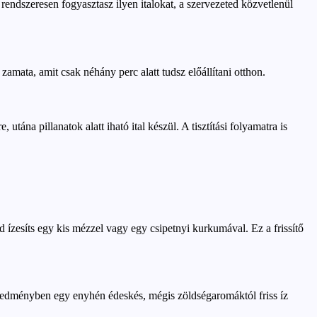
rendszeresen fogyasztasz ilyen italokat, a szervezeted közvetlenül
amata, amit csak néhány perc alatt tudsz előállítani otthon.
ána pillanatok alatt iható ital készül. A tisztítási folyamatra is
d ízesíts egy kis mézzel vagy egy csipetnyi kurkumával. Ez a frissítő
eredményben egy enyhén édeskés, mégis zöldségaromáktól friss íz