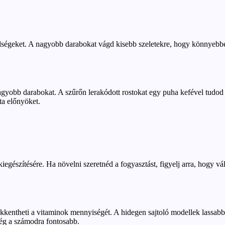
ldségeket. A nagyobb darabokat vágd kisebb szeletekre, hogy könnyebb
 nagyobb darabokat. A szűrőn lerakódott rostokat egy puha kefével tudod
ta előnyöket.
kiegészítésére. Ha növelni szeretnéd a fogyasztást, figyelj arra, hogy v
ökkentheti a vitaminok mennyiségét. A hidegen sajtoló modellek lassa
ég a számodra fontosabb.