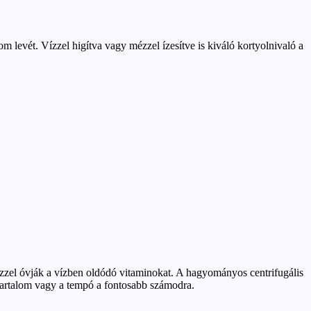
m levét. Vízzel higítva vagy mézzel ízesítve is kiváló kortyolnivaló a
ezzel óvják a vízben oldódó vitaminokat. A hagyományos centrifugális
tartalom vagy a tempó a fontosabb számodra.