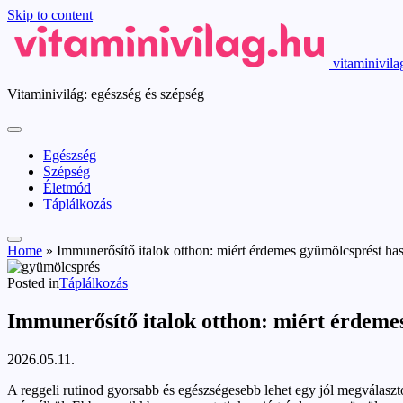
Skip to content
vitaminivila
Vitaminivilág: egészség és szépség
Egészség
Szépség
Életmód
Táplálkozás
Home
»
Immunerősítő italok otthon: miért érdemes gyümölcsprést has
Posted in
Táplálkozás
Immunerősítő italok otthon: miért érdeme
2026.05.11.
A reggeli rutinod gyorsabb és egészségesebb lehet egy jól megválaszt