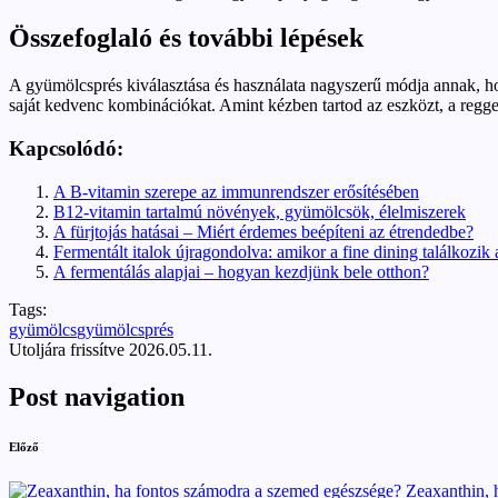
Összefoglaló és további lépések
A gyümölcsprés kiválasztása és használata nagyszerű módja annak, hogy 
saját kedvenc kombinációkat. Amint kézben tartod az eszközt, a regg
Kapcsolódó:
A B-vitamin szerepe az immunrendszer erősítésében
B12-vitamin tartalmú növények, gyümölcsök, élelmiszerek
A fürjtojás hatásai – Miért érdemes beépíteni az étrendedbe?
Fermentált italok újragondolva: amikor a fine dining találkozik
A fermentálás alapjai – hogyan kezdjünk bele otthon?
Tags:
gyümölcs
gyümölcsprés
Utoljára frissítve 2026.05.11.
Post navigation
Előző
Zeaxanthin, 