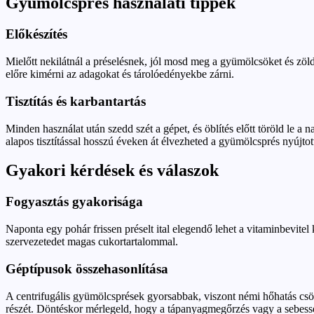
Gyümölcsprés használati tippek
Előkészítés
Mielőtt nekilátnál a préselésnek, jól mosd meg a gyümölcsöket és zö
előre kimérni az adagokat és tárolóedényekbe zárni.
Tisztítás és karbantartás
Minden használat után szedd szét a gépet, és öblítés előtt töröld le a
alapos tisztítással hosszú éveken át élvezheted a gyümölcsprés nyújtot
Gyakori kérdések és válaszok
Fogyasztás gyakorisága
Naponta egy pohár frissen préselt ital elegendő lehet a vitaminbevitel 
szervezetedet magas cukortartalommal.
Géptípusok összehasonlítása
A centrifugális gyümölcsprések gyorsabbak, viszont némi hőhatás cs
részét. Döntéskor mérlegeld, hogy a tápanyagmegőrzés vagy a sebess