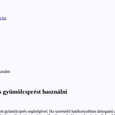
g.hu
ználni
s gyümölcsprést használni
ott gyümölcsprés segítségével. Ha szeretnéd hatékonyabban támogatni az