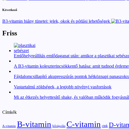
Következő
B3-vitamin hiány tünetei: jelek, okok és pótlási lehetőségek
Friss
Emlőhelyreállítás emlődaganat után: amikor a plasztikai sebésze
A B3-vitamin koleszterincsökkentő hatása: amit tudnod érdeme
Fájdalomcsillapító akupresszúrás pontok hétköznapi panaszokr
Vastartalmú zöldségek, a legjobb növényi vasforrások
Mi az étkezés helyettesítő shake, és valóban működik fogyásná
Címkék
B-vitamin
C-vitamin
D-vita
cink
A-vitamin
bőrápolás