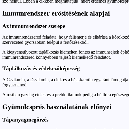
szó nélkül. Ebben a cikkben megmutatjuk, miért érdemes gyümölcsprést
Immunrendszer erősítésének alapjai
Az immunrendszer szerepe
Az immunrendszered feladata, hogy felismerje és elhárítsa a kórokozó
szervezeted gyorsabban felépül a fertőzésekből.
A kiegyensúlyozott táplálkozás kiemelten fontos az immunsejtek építő
immunrendszered könnyebben teljesít kiemelkedő feladatot.
Táplálkozás és védekezőképesség
A C-vitamin, a D-vitamin, a cink és a béta-karotin egyaránt támogat
fogyasztanod.
A rostban gazdag ételek és a prebiotikumok pedig a bélflóra egészsé
Gyümölcsprés használatának előnyei
Tápanyagmegőrzés