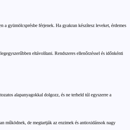
en a gyümölcsprésbe férjenek. Ha gyakran készítesz leveket, érdemes
 legegyszerűbben eltávolítani. Rendszeres ellenőrzéssel és időnkénti
áltozatos alapanyagokkal dolgozz, és ne terheld túl egyszerre a
bban működnek, de megtartják az enzimek és antioxidánsok nagy