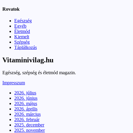
Rovatok
Egészség
Egyéb
Életmód
Kiemelt
Szépség
Táplálkozás
Vitaminivilag.hu
Egészség, szépség és életmód magazin.
Impresszum
2026. július
2026. június
2026. május
2026. április
2026. március
2026. február
2025. december
2025. november