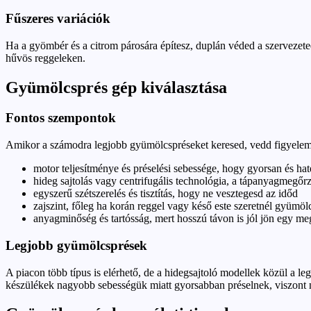
Fűszeres variációk
Ha a gyömbér és a citrom párosára építesz, duplán véded a szervezeted
hűvös reggeleken.
Gyümölcsprés gép kiválasztása
Fontos szempontok
Amikor a számodra legjobb gyümölcspréseket keresed, vedd figyelem
motor teljesítménye és préselési sebessége, hogy gyorsan és h
hideg sajtolás vagy centrifugális technológia, a tápanyagmegőr
egyszerű szétszerelés és tisztítás, hogy ne vesztegesd az időd
zajszint, főleg ha korán reggel vagy késő este szeretnél gyümölc
anyagminőség és tartósság, mert hosszú távon is jól jön egy m
Legjobb gyümölcsprések
A piacon több típus is elérhető, de a hidegsajtoló modellek közül a 
készülékek nagyobb sebességük miatt gyorsabban préselnek, viszont 