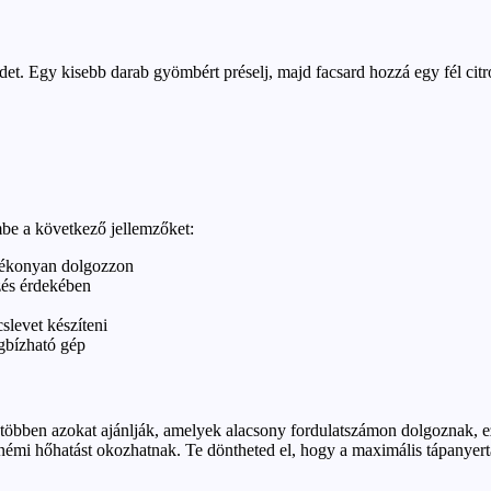
et. Egy kisebb darab gyömbért préselj, majd facsard hozzá egy fél citro
be a következő jellemzőket:
atékonyan dolgozzon
zés érdekében
slevet készíteni
egbízható gép
legtöbben azokat ajánlják, amelyek alacsony fordulatszámon dolgoznak, 
némi hőhatást okozhatnak. Te döntheted el, hogy a maximális tápanyer