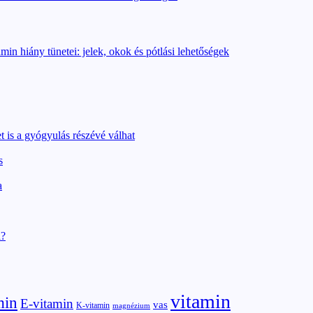
t is a gyógyulás részévé válhat
s
a
l?
vitamin
min
E-vitamin
vas
K-vitamin
magnézium