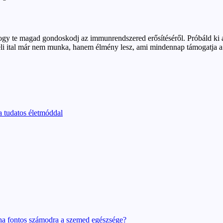
te magad gondoskodj az immunrendszered erősítéséről. Próbáld ki a fenti
eli ital már nem munka, hanem élmény lesz, ami mindennap támogatja a
 a tudatos életmóddal
ha fontos számodra a szemed egészsége?