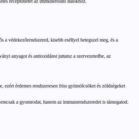
tes receptötletet az immunerősítő italokhoz.
s a védekezőrendszered, kisebb eséllyel betegszel meg, és a
nyi anyagot és antioxidánst juttatsz a szervezetedbe, az
e, ezért érdemes rendszeresen friss gyümölcsöket és zöldségeket
gy nemcsak a gyomrodat, hanem az immunrendszeredet is támogatod.