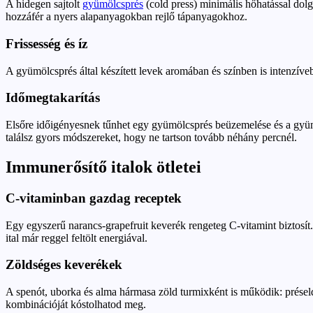
A hidegen sajtolt
gyümölcsprés
(cold press) minimális hőhatással dolg
hozzáfér a nyers alapanyagokban rejlő tápanyagokhoz.
Frissesség és íz
A gyümölcsprés által készített levek aromában és színben is intenzíveb
Időmegtakarítás
Elsőre időigényesnek tűnhet egy gyümölcsprés beüzemelése és a gyümölcs
találsz gyors módszereket, hogy ne tartson tovább néhány percnél.
Immunerősítő italok ötletei
C-vitaminban gazdag receptek
Egy egyszerű narancs-grapefruit keverék rengeteg C-vitamint biztosít.
ital már reggel feltölt energiával.
Zöldséges keverékek
A spenót, uborka és alma hármasa zöld turmixként is működik: présel
kombinációját kóstolhatod meg.