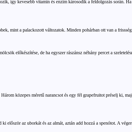
ozik, így kevesebb vitamin és enzim károsodik a feldolgozás során. Ha 
bek, mint a palackozott változatok. Minden pohárban ott van a frissség z
ök előkészítése, de ha egyszer rászánsz néhány percet a szeletelésre, ut
 Három közepes méretű narancsot és egy fél grapefruitot préselj ki, maj
d ki először az uborkát és az almát, aztán add hozzá a spenótot. A vég