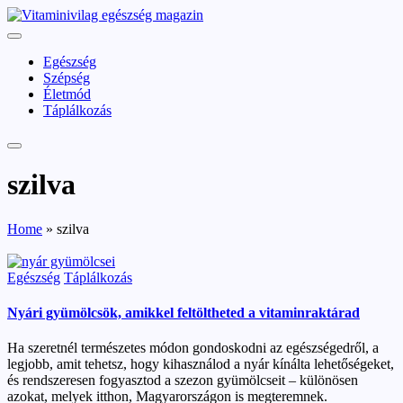
Skip
vitaminivilag.hu
to
Vitaminivilág:
content
egészség
Egészség
és
Szépség
szépség
Életmód
Táplálkozás
szilva
Home
»
szilva
Posted
Egészség
Táplálkozás
in
Nyári gyümölcsök, amikkel feltöltheted a vitaminraktárad
Ha szeretnél természetes módon gondoskodni az egészségedről, a
legjobb, amit tehetsz, hogy kihasználod a nyár kínálta lehetőségeket,
és rendszeresen fogyasztod a szezon gyümölcseit – különösen
azokat, melyek itthon, Magyarországon is megteremnek.