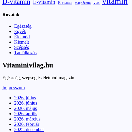
vitamin
D-vitamin
E-vitamin
vas
K-vitamin
magnézium
Rovatok
Egészség
Egyéb
Életmód
Kiemelt
Szépség
Táplálkozás
Vitaminivilag.hu
Egészség, szépség és életmód magazin.
Impresszum
2026. július
2026. június
2026. május
2026. április
2026. március
2026. február
2025. december