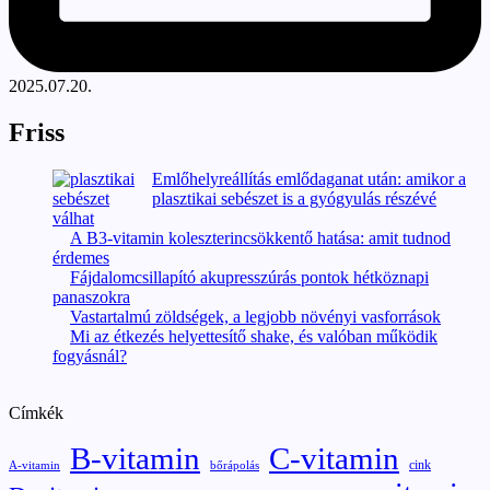
2025.07.20.
Friss
Emlőhelyreállítás emlődaganat után: amikor a
plasztikai sebészet is a gyógyulás részévé
válhat
A B3-vitamin koleszterincsökkentő hatása: amit tudnod
érdemes
Fájdalomcsillapító akupresszúrás pontok hétköznapi
panaszokra
Vastartalmú zöldségek, a legjobb növényi vasforrások
Mi az étkezés helyettesítő shake, és valóban működik
fogyásnál?
Címkék
B-vitamin
C-vitamin
cink
A-vitamin
bőrápolás