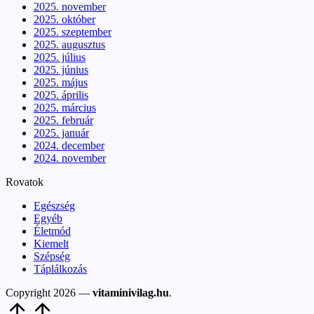
2025. november
2025. október
2025. szeptember
2025. augusztus
2025. július
2025. június
2025. május
2025. április
2025. március
2025. február
2025. január
2024. december
2024. november
Rovatok
Egészség
Egyéb
Életmód
Kiemelt
Szépség
Táplálkozás
Copyright 2026 —
vitaminivilag.hu
.
Scroll