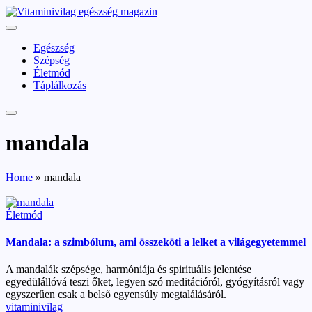
Skip
vitaminivilag.hu
to
Vitaminivilág:
content
egészség
Egészség
és
Szépség
szépség
Életmód
Táplálkozás
mandala
Home
»
mandala
Posted
Életmód
in
Mandala: a szimbólum, ami összeköti a lelket a világegyetemmel
A mandalák szépsége, harmóniája és spirituális jelentése
egyedülállóvá teszi őket, legyen szó meditációról, gyógyításról vagy
egyszerűen csak a belső egyensúly megtalálásáról.
Posted
vitaminivilag