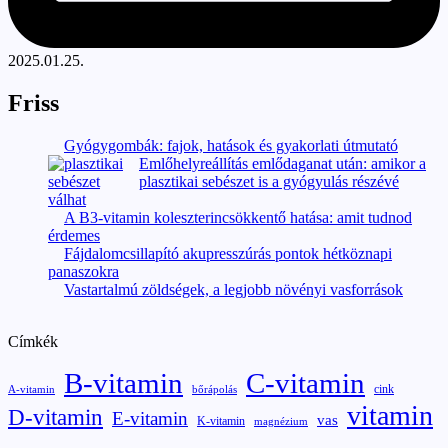
2025.01.25.
Friss
Gyógygombák: fajok, hatások és gyakorlati útmutató
Emlőhelyreállítás emlődaganat után: amikor a
plasztikai sebészet is a gyógyulás részévé
válhat
A B3-vitamin koleszterincsökkentő hatása: amit tudnod
érdemes
Fájdalomcsillapító akupresszúrás pontok hétköznapi
panaszokra
Vastartalmú zöldségek, a legjobb növényi vasforrások
Címkék
B-vitamin
C-vitamin
cink
A-vitamin
bőrápolás
vitamin
D-vitamin
E-vitamin
vas
K-vitamin
magnézium