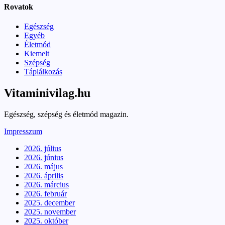
Rovatok
Egészség
Egyéb
Életmód
Kiemelt
Szépség
Táplálkozás
Vitaminivilag.hu
Egészség, szépség és életmód magazin.
Impresszum
2026. július
2026. június
2026. május
2026. április
2026. március
2026. február
2025. december
2025. november
2025. október