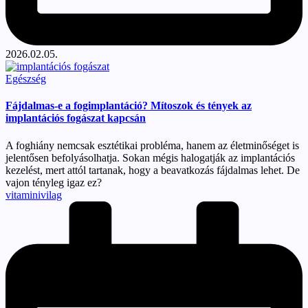
2026.02.05.
Posted
Egészség
in
Fájdalmas-e a fogimplantáció? Mítoszok és tények az
implantációs fogászat kapcsán
A foghiány nemcsak esztétikai probléma, hanem az életminőséget is
jelentősen befolyásolhatja. Sokan mégis halogatják az implantációs
kezelést, mert attól tartanak, hogy a beavatkozás fájdalmas lehet. De
vajon tényleg igaz ez?
Posted
vitaminivilag
by