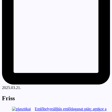
2025.03.21.
Friss
Emlőhelyreállítás emlődaganat után: amikor a