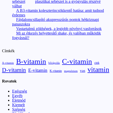
plasztikai sebészet is a gyógyulás részévé
válhat
A B3-vitamin koleszterincsökkentő hatása: amit tudnod
érdemes
Fájdalomcsillapító akupresszúrás pontok hétköznapi
panaszokra
Vastartalmú zöldségek, a legjobb növényi vasforrások
Mi az étkezés helyettesítő shake, és valóban működik
fogyásnál?
Címkék
B-vitamin
C-vitamin
cink
A-vitamin
bőrápolás
vitamin
D-vitamin
E-vitamin
vas
K-vitamin
magnézium
Rovatok
Egészség
Egyéb
Életmód
Kiemelt
Szépség