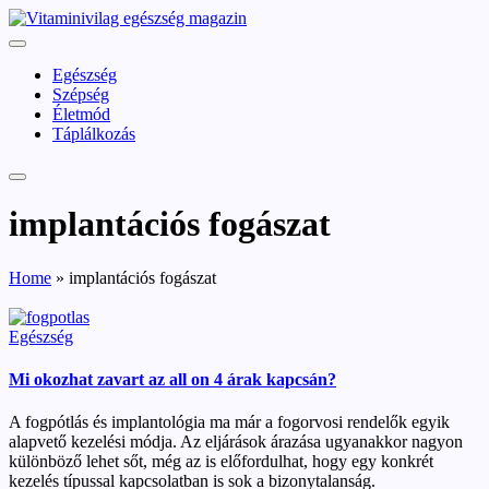
Skip
vitaminivilag.hu
to
Vitaminivilág:
content
egészség
Egészség
és
Szépség
szépség
Életmód
Táplálkozás
implantációs fogászat
Home
»
implantációs fogászat
Posted
Egészség
in
Mi okozhat zavart az all on 4 árak kapcsán?
A fogpótlás és implantológia ma már a fogorvosi rendelők egyik
alapvető kezelési módja. Az eljárások árazása ugyanakkor nagyon
különböző lehet sőt, még az is előfordulhat, hogy egy konkrét
kezelés típussal kapcsolatban is sok a bizonytalanság.