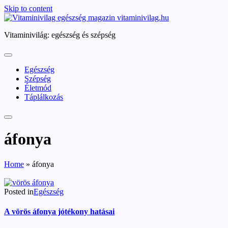
Skip to content
vitaminivilag.hu
Vitaminivilág: egészség és szépség
Egészség
Szépség
Életmód
Táplálkozás
áfonya
Home
»
áfonya
Posted in
Egészség
A vörös áfonya jótékony hatásai