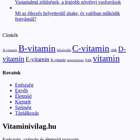
Vastartalmú zöldségek, a legjobb növényi vasforrások
Mi az étkezés helyettesítő shake, és valóban működik
fogyásnál?
Címkék
B-vitamin
C-vitamin
D-
cink
A-vitamin
bőrápolás
vitamin
vitamin
E-vitamin
vas
K-vitamin
magnézium
Rovatok
Egészség
Egyéb
Életmód
Kiemelt
Szépség
Táplálkozás
Vitaminivilag.hu
Egészség, szépség és életmód magazin.