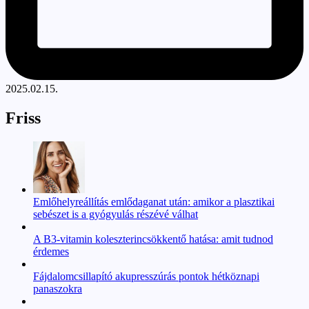
2025.02.15.
Friss
Emlőhelyreállítás emlődaganat után: amikor a plasztikai
sebészet is a gyógyulás részévé válhat
A B3-vitamin koleszterincsökkentő hatása: amit tudnod
érdemes
Fájdalomcsillapító akupresszúrás pontok hétköznapi
panaszokra