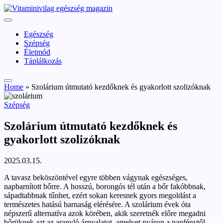
Skip
vitaminivilag.hu
to
Vitaminivilág:
content
egészség
Egészség
és
Szépség
szépség
Életmód
Táplálkozás
Home
»
Szolárium útmutató kezdőknek és gyakorlott szolizóknak
Posted
Szépség
in
Szolárium útmutató kezdőknek és
gyakorlott szolizóknak
2025.03.15.
A tavasz beköszöntével egyre többen vágynak egészséges,
napbarnított bőrre. A hosszú, borongós tél után a bőr fakóbbnak,
sápadtabbnak tűnhet, ezért sokan keresnek gyors megoldást a
természetes hatású barnaság elérésére. A szolárium évek óta
népszerű alternatíva azok körében, akik szeretnék előre megadni
bőrüknek azt az aranyló árnyalatot, amelyet nyáron a napfénytől