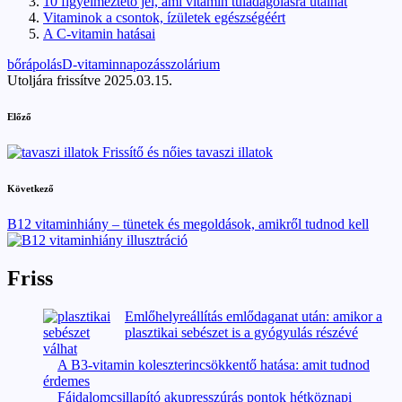
10 figyelmeztető jel, ami vitamin túladagolásra utalhat
Vitaminok a csontok, ízületek egészségéért
A C-vitamin hatásai
Tags:
bőrápolás
D-vitamin
napozás
szolárium
Utoljára frissítve 2025.03.15.
Post
Előző
navigation
Frissítő és nőies tavaszi illatok
Következő
B12 vitaminhiány – tünetek és megoldások, amikről tudnod kell
Friss
Emlőhelyreállítás emlődaganat után: amikor a
plasztikai sebészet is a gyógyulás részévé
válhat
A B3-vitamin koleszterincsökkentő hatása: amit tudnod
érdemes
Fájdalomcsillapító akupresszúrás pontok hétköznapi