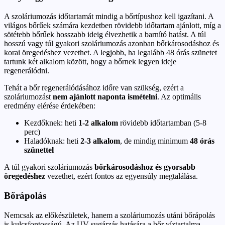
A szoláriumozás időtartamát mindig a bőrtípushoz kell igazítani. A
világos bőrűek számára kezdetben rövidebb időtartam ajánlott, míg a
sötétebb bőrűek hosszabb ideig élvezhetik a barnító hatást. A túl
hosszú vagy túl gyakori szoláriumozás azonban bőrkárosodáshoz és
korai öregedéshez vezethet. A legjobb, ha legalább 48 órás szünetet
tartunk két alkalom között, hogy a bőrnek legyen ideje
regenerálódni.
Tehát a bőr regenerálódásához időre van szükség, ezért a
szoláriumozást
nem ajánlott naponta ismételni
. Az optimális
eredmény elérése érdekében:
Kezdőknek: heti
1-2 alkalom
rövidebb időtartamban (5-8
perc)
Haladóknak: heti
2-3 alkalom
, de mindig minimum
48 órás
szünettel
A túl gyakori szoláriumozás
bőrkárosodáshoz és gyorsabb
öregedéshez
vezethet, ezért fontos az egyensúly megtalálása.
Bőrápolás
Nemcsak az előkészületek, hanem a szoláriumozás utáni bőrápolás
is kulcsfontosságú. Az UV-sugárzás hatására a bőr víztartalma