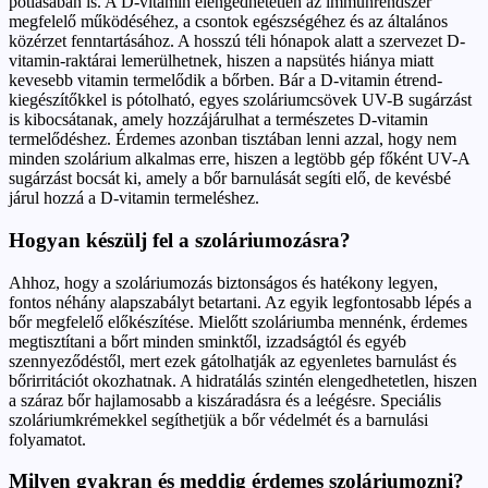
pótlásában is. A D-vitamin elengedhetetlen az immunrendszer
megfelelő működéséhez, a csontok egészségéhez és az általános
közérzet fenntartásához. A hosszú téli hónapok alatt a szervezet D-
vitamin-raktárai lemerülhetnek, hiszen a napsütés hiánya miatt
kevesebb vitamin termelődik a bőrben. Bár a D-vitamin étrend-
kiegészítőkkel is pótolható, egyes szoláriumcsövek UV-B sugárzást
is kibocsátanak, amely hozzájárulhat a természetes D-vitamin
termelődéshez. Érdemes azonban tisztában lenni azzal, hogy nem
minden szolárium alkalmas erre, hiszen a legtöbb gép főként UV-A
sugárzást bocsát ki, amely a bőr barnulását segíti elő, de kevésbé
járul hozzá a D-vitamin termeléshez.
Hogyan készülj fel a szoláriumozásra?
Ahhoz, hogy a szoláriumozás biztonságos és hatékony legyen,
fontos néhány alapszabályt betartani. Az egyik legfontosabb lépés a
bőr megfelelő előkészítése. Mielőtt szoláriumba mennénk, érdemes
megtisztítani a bőrt minden sminktől, izzadságtól és egyéb
szennyeződéstől, mert ezek gátolhatják az egyenletes barnulást és
bőrirritációt okozhatnak. A hidratálás szintén elengedhetetlen, hiszen
a száraz bőr hajlamosabb a kiszáradásra és a leégésre. Speciális
szoláriumkrémekkel segíthetjük a bőr védelmét és a barnulási
folyamatot.
Milyen gyakran és meddig érdemes szoláriumozni?