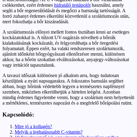
csökkenhet, ezért érdemes
hidratáló testápolót
használni, amely
segíti a bőr regenerálódását és megőrzi a barnaság tartósságát. A
forró zuhanyt érdemes elkerülni közvetlenül a szoláriumozás után,
mert fokozhatja a bőr kiszáradását.
A szoláriumozás előnyei mellett fontos tisztában lenni az esetleges
kockázatokkal is. A túlzott UV-sugárzás növelheti a bőrrák
kialakulásának kockázatát, és felgyorsíthatja a bőr öregedési
folyamatait. Éppen ezért, ha valaki rendszeresen szoláriumozik,
ajánlott időnként bőrgyógyászati ellenőrzésre menni, különösen
akkor, ha a bőrön szokatlan elváltozásokat, anyajegy-változásokat
vagy irritációt tapasztalunk.
A tavaszi időszak különösen jó alkalom arra, hogy tudatosan
készüljünk a nyári napsugarakra. A fokozatos barnulás segíthet
abban, hogy bőrünk védettebb legyen a természetes napfénnyel
szemben, miközben elkerülhetjük a hirtelen leégést. Azonban
mindig érdemes figyelembe venni, hogy a szolárium nem helyettesíti
a mértékletes, természetes napozást és a megfelelő bőrápolási rutint.
Kapcsolódó:
Mire jó a kollagén?
Melyik a leghatásosabb C-vitamin?