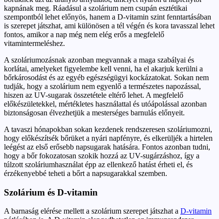
kapnának meg. Ráadásul a szolárium nem csupán esztétikai
szempontból lehet előnyös, hanem a D-vitamin szint fenntartásában
is szerepet játszhat, ami különösen a tél végén és kora tavasszal lehet
fontos, amikor a nap még nem elég erős a megfelelő
vitamintermeléshez.
A szoláriumozásnak azonban megvannak a maga szabályai és
korlátai, amelyeket figyelembe kell venni, ha el akarjuk kerülni a
bőrkárosodást és az egyéb egészségügyi kockázatokat. Sokan nem
tudják, hogy a szolárium nem egyenlő a természetes napozással,
hiszen az UV-sugarak összetétele eltérő lehet. A megfelelő
előkészületekkel, mértékletes használattal és utóápolással azonban
biztonságosan élvezhetjük a mesterséges barnulás előnyeit.
A tavaszi hónapokban sokan kezdenek rendszeresen szoláriumozni,
hogy előkészítsék bőrüket a nyári napfényre, és elkerüljék a hirtelen
leégést az első erősebb napsugarak hatására. Fontos azonban tudni,
hogy a bőr fokozatosan szokik hozzá az UV-sugárzáshoz, így a
túlzott szoláriumhasználat épp az ellenkező hatást érheti el, és
érzékenyebbé teheti a bőrt a napsugarakkal szemben.
Szolárium és D-vitamin
A barnaság elérése mellett a szolárium szerepet játszhat a
D-vitamin