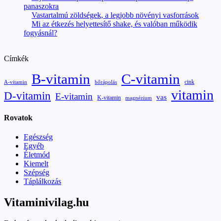
panaszokra
Vastartalmú zöldségek, a legjobb növényi vasforrások
Mi az étkezés helyettesítő shake, és valóban működik
fogyásnál?
Címkék
B-vitamin
C-vitamin
cink
A-vitamin
bőrápolás
vitamin
D-vitamin
E-vitamin
vas
K-vitamin
magnézium
Rovatok
Egészség
Egyéb
Életmód
Kiemelt
Szépség
Táplálkozás
Vitaminivilag.hu