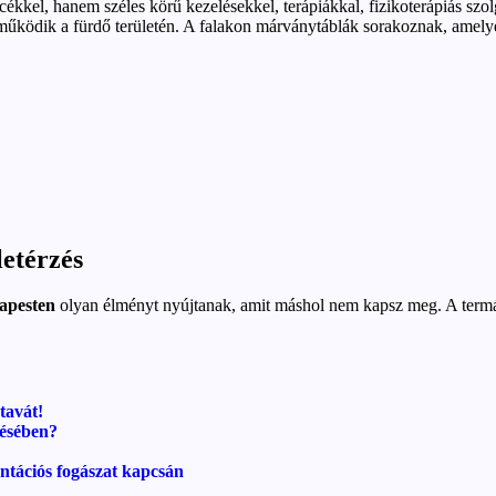
el, hanem széles körű kezelésekkel, terápiákkal, fizikoterápiás szolg
s működik a fürdő területén. A falakon márványtáblák sorakoznak, amelye
etérzés
apesten
olyan élményt nyújtanak, amit máshol nem kapsz meg. A termál
tavát!
lésében?
ntációs fogászat kapcsán