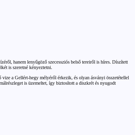
ől, hanem lenyűgöző szecessziós belső tereiről is híres. Díszített
két is szeretné kényeztetni.
 vize a Gellért-hegy mélyéről érkezik, és olyan ásványi összetétellel
lrészleget is üzemeltet, így biztosított a diszkrét és nyugodt