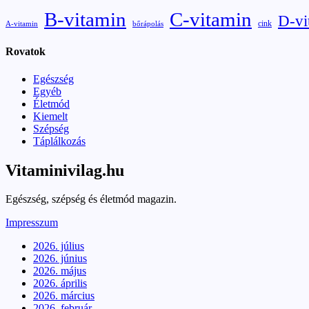
B-vitamin
C-vitamin
D-vi
cink
A-vitamin
bőrápolás
Rovatok
Egészség
Egyéb
Életmód
Kiemelt
Szépség
Táplálkozás
Vitaminivilag.hu
Egészség, szépség és életmód magazin.
Impresszum
2026. július
2026. június
2026. május
2026. április
2026. március
2026. február