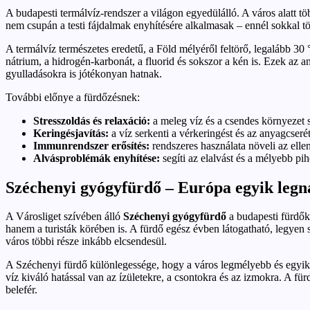
A budapesti termálvíz-rendszer a világon egyedülálló. A város alatt 
nem csupán a testi fájdalmak enyhítésére alkalmasak – ennél sokkal t
A termálvíz természetes eredetű, a Föld mélyéről feltörő, legalább 30
nátrium, a hidrogén-karbonát, a fluorid és sokszor a kén is. Ezek a
gyulladásokra is jótékonyan hatnak.
További előnye a fürdőzésnek:
Stresszoldás és relaxáció:
a meleg víz és a csendes környezet s
Keringésjavítás:
a víz serkenti a vérkeringést és az anyagcserét
Immunrendszer erősítés:
rendszeres használata növeli az elle
Alvásproblémák enyhítése:
segíti az elalvást és a mélyebb pih
Széchenyi gyógyfürdő – Európa egyik le
A Városliget szívében álló
Széchenyi gyógyfürdő
a budapesti fürdők
hanem a turisták körében is. A fürdő egész évben látogatható, legyen
város többi része inkább elcsendesül.
A Széchenyi fürdő különlegessége, hogy a város legmélyebb és egyik l
víz kiváló hatással van az ízületekre, a csontokra és az izmokra. A fü
belefér.