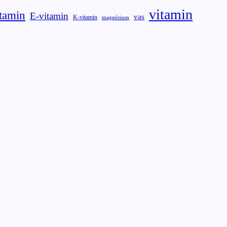
vitamin
tamin
E-vitamin
vas
K-vitamin
magnézium