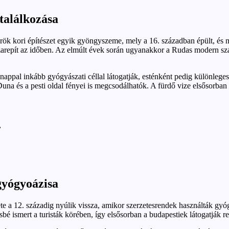
találkozása
rök kori építészet egyik gyöngyszeme, mely a 16. században épült, és m
zarepít az időben. Az elmúlt évek során ugyanakkor a Rudas modern szár
appal inkább gyógyászati céllal látogatják, esténként pedig különleges
Duna és a pesti oldal fényei is megcsodálhatók. A fürdő vize elsősorba
,
gyógyoázisa
 a 12. századig nyúlik vissza, amikor szerzetesrendek használták gyógy
bé ismert a turisták körében, így elsősorban a budapestiek látogatják r