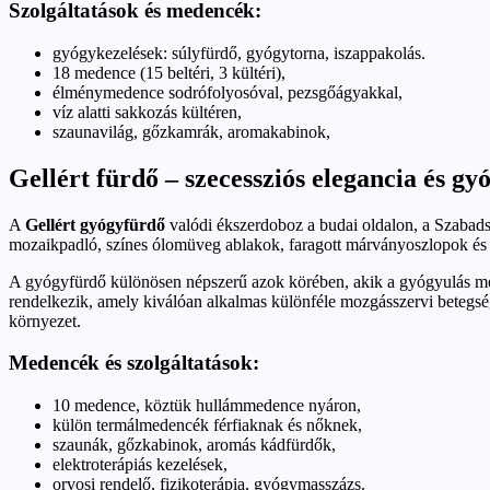
Szolgáltatások és medencék:
gyógykezelések: súlyfürdő, gyógytorna, iszappakolás.
18 medence (15 beltéri, 3 kültéri),
élménymedence sodrófolyosóval, pezsgőágyakkal,
víz alatti sakkozás kültéren,
szaunavilág, gőzkamrák, aromakabinok,
Gellért fürdő – szecessziós elegancia és gy
A
Gellért gyógyfürdő
valódi ékszerdoboz a budai oldalon, a Szabads
mozaikpadló, színes ólomüveg ablakok, faragott márványoszlopok és pat
A gyógyfürdő különösen népszerű azok körében, akik a gyógyulás mellett
rendelkezik, amely kiválóan alkalmas különféle mozgásszervi betegségek
környezet.
Medencék és szolgáltatások:
10 medence, köztük hullámmedence nyáron,
külön termálmedencék férfiaknak és nőknek,
szaunák, gőzkabinok, aromás kádfürdők,
elektroterápiás kezelések,
orvosi rendelő, fizikoterápia, gyógymasszázs.