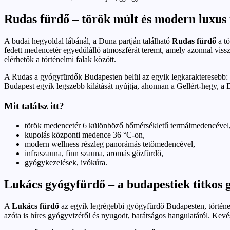
Rudas fürdő – török múlt és modern luxus 
A budai hegyoldal lábánál, a Duna partján található
Rudas fürdő
a tö
fedett medencetér egyedülálló atmoszférát teremt, amely azonnal viss
elérhetők a történelmi falak között.
A Rudas a gyógyfürdők Budapesten belül az egyik legkarakteresebb: n
Budapest egyik legszebb kilátását nyújtja, ahonnan a Gellért-hegy, a 
Mit találsz itt?
török medencetér 6 különböző hőmérsékletű termálmedencével
kupolás központi medence 36 °C-on,
modern wellness részleg panorámás tetőmedencével,
infraszauna, finn szauna, aromás gőzfürdő,
gyógykezelések, ivókúra.
Lukács gyógyfürdő – a budapestiek titkos 
A
Lukács fürdő
az egyik legrégebbi gyógyfürdő Budapesten, története
azóta is híres gyógyvizéről és nyugodt, barátságos hangulatáról. Kevés