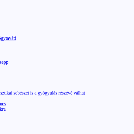
ógytavát!
sztikai sebészet is a gyógyulás részévé válhat
emes
kra