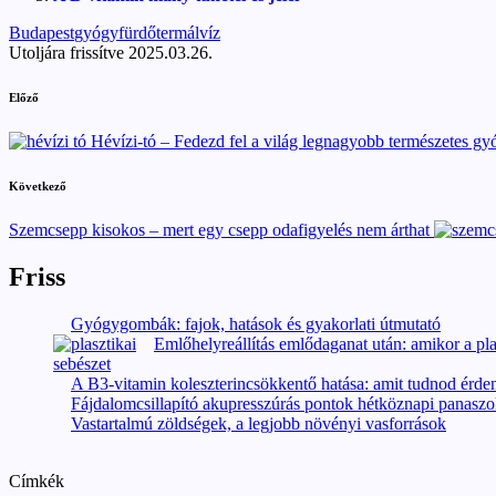
Tags:
Budapest
gyógyfürdő
termálvíz
Utoljára frissítve 2025.03.26.
Post
Előző
navigation
Hévízi-tó – Fedezd fel a világ legnagyobb természetes gy
Következő
Szemcsepp kisokos – mert egy csepp odafigyelés nem árthat
Friss
Gyógygombák: fajok, hatások és gyakorlati útmutató
Emlőhelyreállítás emlődaganat után: amikor a pla
A B3-vitamin koleszterincsökkentő hatása: amit tudnod érd
Fájdalomcsillapító akupresszúrás pontok hétköznapi panaszo
Vastartalmú zöldségek, a legjobb növényi vasforrások
Címkék