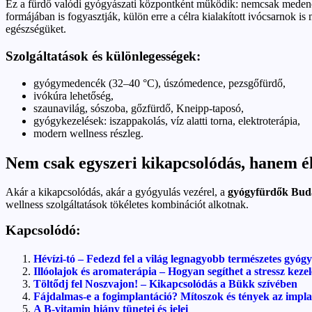
Ez a fürdő valódi gyógyászati központként működik: nemcsak medencékk
formájában is fogyasztják, külön erre a célra kialakított ivócsarnok i
egészségüket.
Szolgáltatások és különlegességek:
gyógymedencék (32–40 °C), úszómedence, pezsgőfürdő,
ivókúra lehetőség,
szaunavilág, sószoba, gőzfürdő, Kneipp-taposó,
gyógykezelések: iszappakolás, víz alatti torna, elektroterápia,
modern wellness részleg.
Nem csak egyszeri kikapcsolódás, hanem él
Akár a kikapcsolódás, akár a gyógyulás vezérel, a
gyógyfürdők Bud
wellness szolgáltatások tökéletes kombinációt alkotnak.
Kapcsolódó:
Hévízi-tó – Fedezd fel a világ legnagyobb természetes gyógy
Illóolajok és aromaterápia – Hogyan segíthet a stressz keze
Töltődj fel Noszvajon! – Kikapcsolódás a Bükk szívében
Fájdalmas-e a fogimplantáció? Mítoszok és tények az impla
A B-vitamin hiány tünetei és jelei