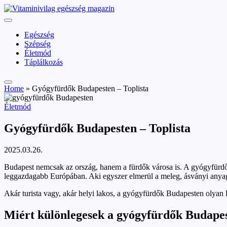
Skip
vitaminivilag.hu
to
Vitaminivilág:
content
egészség
Egészség
és
Szépség
szépség
Életmód
Táplálkozás
Home
»
Gyógyfürdők Budapesten – Toplista
Posted
Életmód
in
Gyógyfürdők Budapesten – Toplista
2025.03.26.
Budapest nemcsak az ország, hanem a fürdők városa is. A gyógyfürdők 
leggazdagabb Európában. Aki egyszer elmerül a meleg, ásványi anyag
Akár turista vagy, akár helyi lakos, a gyógyfürdők Budapesten olyan leh
Miért különlegesek a gyógyfürdők Budape