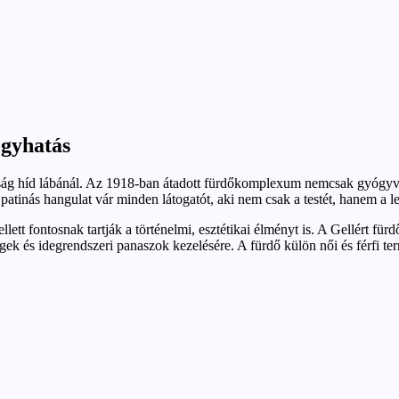
ógyhatás
ág híd lábánál. Az 1918-ban átadott fürdőkomplexum nemcsak gyógyvízér
inás hangulat vár minden látogatót, aki nem csak a testét, hanem a lel
 fontosnak tartják a történelmi, esztétikai élményt is. A Gellért fürdő
 és idegrendszeri panaszok kezelésére. A fürdő külön női és férfi termá