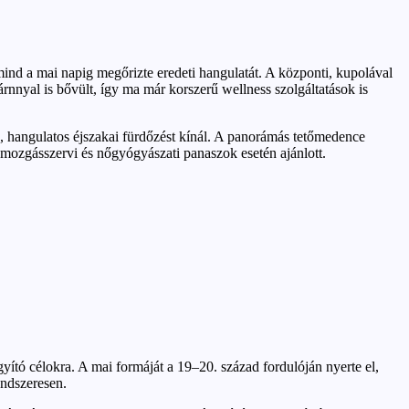
ind a mai napig megőrizte eredeti hangulatát. A központi, kupolával
nnyal is bővült, így ma már korszerű wellness szolgáltatások is
, hangulatos éjszakai fürdőzést kínál. A panorámás tetőmedence
n mozgásszervi és nőgyógyászati panaszok esetén ajánlott.
ító célokra. A mai formáját a 19–20. század fordulóján nyerte el,
endszeresen.