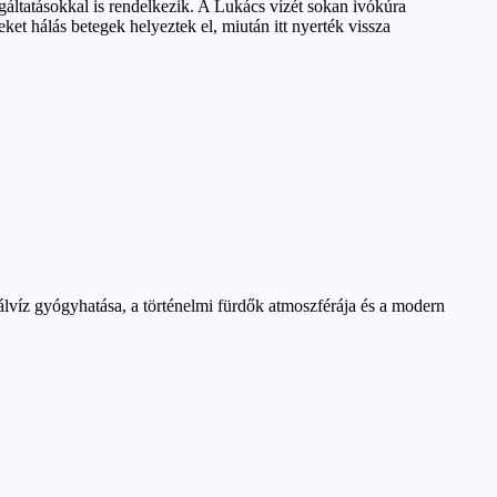
áltatásokkal is rendelkezik. A Lukács vízét sokan ivókúra
ket hálás betegek helyeztek el, miután itt nyerték vissza
víz gyógyhatása, a történelmi fürdők atmoszférája és a modern