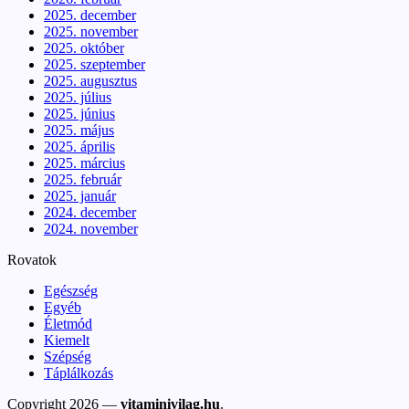
2025. december
2025. november
2025. október
2025. szeptember
2025. augusztus
2025. július
2025. június
2025. május
2025. április
2025. március
2025. február
2025. január
2024. december
2024. november
Rovatok
Egészség
Egyéb
Életmód
Kiemelt
Szépség
Táplálkozás
Copyright 2026 —
vitaminivilag.hu
.