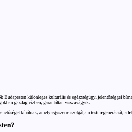
Budapesten különleges kulturális és egészségügyi jelentőséggel bírnak
okban gazdag vízben, garantáltan visszavágyik.
etőséget kínálnak, amely egyszerre szolgálja a testi regenerációt, a lelk
sten?