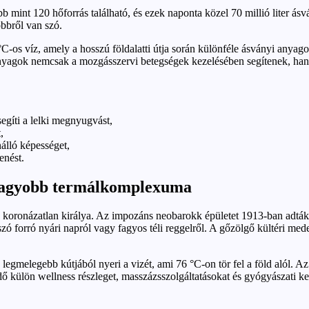
több mint 120 hőforrás található, és ezek naponta közel 70 millió lite
öbbről van szó.
 °C-os víz, amely a hosszú földalatti útja során különféle ásványi anya
z anyagok nemcsak a mozgásszervi betegségek kezelésében segítenek, ha
egíti a lelki megnyugvást,
,
nálló képességet,
enést.
gnagyobb termálkomplexuma
 koronázatlan királya. Az impozáns neobarokk épületet 1913-ban adták á
 szó forró nyári napról vagy fagyos téli reggelről. A gőzölgő kültéri m
egmelegebb kútjából nyeri a vizét, ami 76 °C-on tör fel a föld alól. Az
rdő külön wellness részleget, masszázsszolgáltatásokat és gyógyászati k