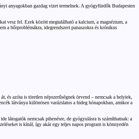
r ásványi anyagokban gazdag vizet termelnek. A gyógyfürdők Budapesten
gokat vesz fel. Ezek között megtalálható a kalcium, a magnézium, a
nem a bőrproblémákra, idegrendszeri panaszokra és krónikus
t, és azóta is töretlen népszerűségnek örvend – nemcsak a helyiek,
edencék látványa különösen varázslatos a hideg hónapokban, amikor a
 ide látogatók nemcsak pihenésre, de gyógyulásra is számíthatnak: a
ezeléseket is kínál, így akár egy teljes napos program is könnyedén