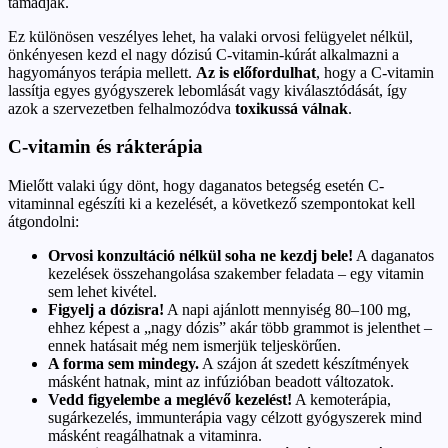
támadják.
Ez különösen veszélyes lehet, ha valaki orvosi felügyelet nélkül,
önkényesen kezd el nagy dózisú C-vitamin-kúrát alkalmazni a
hagyományos terápia mellett.
Az is előfordulhat
, hogy a C-vitamin
lassítja egyes gyógyszerek lebomlását vagy kiválasztódását, így
azok a szervezetben felhalmozódva
toxikussá válnak
.
C-vitamin és rákterápia
Mielőtt valaki úgy dönt, hogy daganatos betegség esetén C-
vitaminnal egészíti ki a kezelését, a következő szempontokat kell
átgondolni:
Orvosi konzultáció nélkül soha ne kezdj bele!
A daganatos
kezelések összehangolása szakember feladata – egy vitamin
sem lehet kivétel.
Figyelj a dózisra!
A napi ajánlott mennyiség 80–100 mg,
ehhez képest a „nagy dózis” akár több grammot is jelenthet –
ennek hatásait még nem ismerjük teljeskörűen.
A forma sem mindegy.
A szájon át szedett készítmények
másként hatnak, mint az infúzióban beadott változatok.
Vedd figyelembe a meglévő kezelést!
A kemoterápia,
sugárkezelés, immunterápia vagy célzott gyógyszerek mind
másként reagálhatnak a vitaminra.