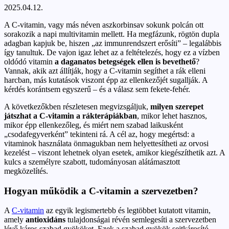
2025.04.12.
A C-vitamin, vagy más néven aszkorbinsav sokunk polcán ott
sorakozik a napi multivitamin mellett. Ha megfázunk, rögtön dupla
adagban kapjuk be, hiszen „az immunrendszert erősíti” – legalábbis
így tanultuk. De vajon igaz lehet az a feltételezés, hogy ez a vízben
oldódó vitamin
a daganatos betegségek ellen is bevethető
?
Vannak, akik azt állítják, hogy a C-vitamin segíthet a rák elleni
harcban, más kutatások viszont épp az ellenkezőjét sugallják. A
kérdés korántsem egyszerű – és a válasz sem fekete-fehér.
A következőkben részletesen megvizsgáljuk,
milyen szerepet
játszhat a C-vitamin a rákterápiákban
, mikor lehet hasznos,
mikor épp ellenkezőleg, és miért nem szabad laikusként
„csodafegyverként” tekinteni rá. A cél az, hogy megértsd: a
vitaminok használata önmagukban nem helyettesítheti az orvosi
kezelést – viszont lehetnek olyan esetek, amikor kiegészíthetik azt. A
kulcs a személyre szabott, tudományosan alátámasztott
megközelítés.
Hogyan működik a C-vitamin a szervezetben?
A
C-vitamin
az egyik legismertebb és legtöbbet kutatott vitamin,
amely
antioxidáns
tulajdonságai révén semlegesíti a szervezetben
lévő káros szabad gyököket. Ezek a szabad gyökök sejtkárosító