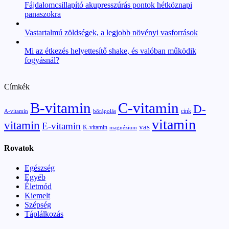
Fájdalomcsillapító akupresszúrás pontok hétköznapi
panaszokra
Vastartalmú zöldségek, a legjobb növényi vasforrások
Mi az étkezés helyettesítő shake, és valóban működik
fogyásnál?
Címkék
B-vitamin
C-vitamin
D-
cink
A-vitamin
bőrápolás
vitamin
vitamin
E-vitamin
vas
K-vitamin
magnézium
Rovatok
Egészség
Egyéb
Életmód
Kiemelt
Szépség
Táplálkozás