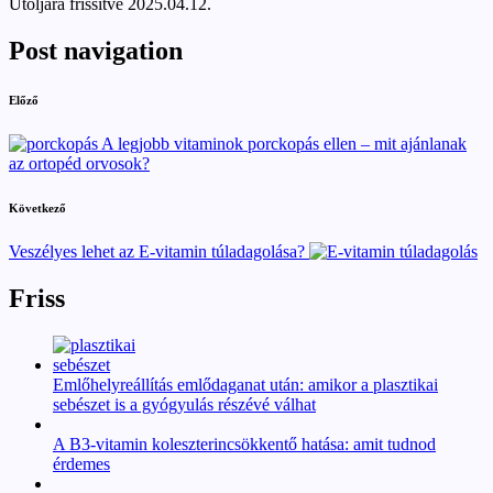
Utoljára frissítve 2025.04.12.
Post navigation
Előző
A legjobb vitaminok porckopás ellen – mit ajánlanak
az ortopéd orvosok?
Következő
Veszélyes lehet az E-vitamin túladagolása?
Friss
Emlőhelyreállítás emlődaganat után: amikor a plasztikai
sebészet is a gyógyulás részévé válhat
A B3-vitamin koleszterincsökkentő hatása: amit tudnod
érdemes