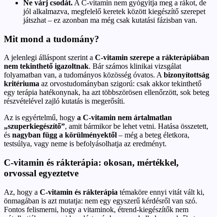
Ne várj csodát.
A C-vitamin nem gyógyítja meg a rákot, de
jól alkalmazva, megfelelő keretek között kiegészítő szerepet
játszhat – ez azonban ma még csak kutatási fázisban van.
Mit mond a tudomány?
A jelenlegi álláspont szerint a
C-vitamin szerepe a rákterápiában
nem tekinthető igazoltnak
. Bár számos klinikai vizsgálat
folyamatban van, a tudományos közösség óvatos. A
bizonyítottság
kritériuma
az orvostudományban szigorú: csak akkor tekinthető
egy terápia hatékonynak, ha azt többszörösen ellenőrzött, sok beteg
részvételével zajló kutatás is megerősíti.
Az is egyértelmű, hogy
a C-vitamin nem ártalmatlan
„szuperkiegészítő”
, amit bármikor be lehet vetni. Hatása összetett,
és
nagyban függ a körülményektől
– még a beteg életkora,
testsúlya, vagy neme is befolyásolhatja az eredményt.
C-vitamin és rákterápia: okosan, mértékkel,
orvossal egyeztetve
Az, hogy a
C-vitamin és rákterápia
témaköre ennyi vitát vált ki,
önmagában is azt mutatja: nem egy egyszerű kérdésről van szó.
Fontos felismerni, hogy a vitaminok, étrend-kiegészítők nem