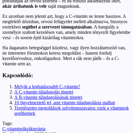
pótolhatják az orvosi kezelést – és ha rosszul alkalmazzuk őket,
akár árthatunk is vele
saját magunknak.
Ez azonban nem jelenti azt, hogy a C-vitamin ne lenne hasznos. A
megfelelő dózisban, orvosi felügyelet mellett alkalmazva, bizonyos
esetekben
segíthet a szervezet támogatásában
. A hangsúly a
személyre szabott kezelésen van, amely minden tényezőt figyelembe
vesz – és sosem épül kizárólag vitaminokra.
Ha daganatos betegséggel küzdesz, vagy ilyen hozzátartozód van,
ne internetes fórumokon keress megoldást – hanem fordulj
kezelőorvoshoz, onkológushoz. Mert a rák nem játék – és a C-
vitamin sem az.
Kapcsolódó:
Melyik a leghatásosabb C-vitamin?
A C-vitamin túladagolás tünetei
A B-vitamin túladagolásának tünetei
10 figyelmeztető jel, ami vitamin túladagolásra utalhat
Természetes megoldások szívritmuszavarra: ezek a vitaminok
segíthetnek
Tags:
C-vitamin
rák
rákterápia