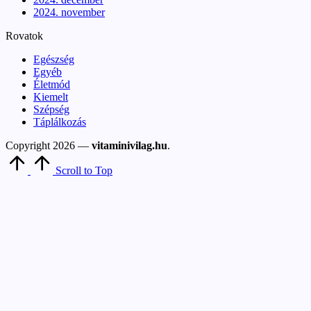
2024. november
Rovatok
Egészség
Egyéb
Életmód
Kiemelt
Szépség
Táplálkozás
Copyright 2026 —
vitaminivilag.hu
.
Scroll to Top