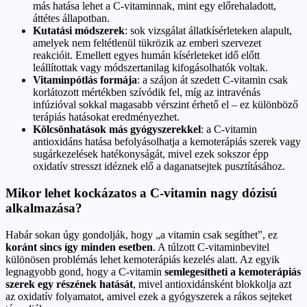
más hatása lehet a C-vitaminnak, mint egy előrehaladott,
áttétes állapotban.
Kutatási módszerek
: sok vizsgálat állatkísérleteken alapult,
amelyek nem feltétlenül tükrözik az emberi szervezet
reakcióit. Emellett egyes humán kísérleteket idő előtt
leállítottak vagy módszertanilag kifogásolhatók voltak.
Vitaminpótlás formája
: a szájon át szedett C-vitamin csak
korlátozott mértékben szívódik fel, míg az intravénás
infúzióval sokkal magasabb vérszint érhető el – ez különböző
terápiás hatásokat eredményezhet.
Kölcsönhatások más gyógyszerekkel
: a C-vitamin
antioxidáns hatása befolyásolhatja a kemoterápiás szerek vagy
sugárkezelések hatékonyságát, mivel ezek sokszor épp
oxidatív stresszt idéznek elő a daganatsejtek pusztításához.
Mikor lehet kockázatos a C-vitamin nagy dózisú
alkalmazása?
Habár sokan úgy gondolják, hogy „a vitamin csak segíthet”, ez
koránt sincs így minden esetben
. A túlzott C-vitaminbevitel
különösen problémás lehet kemoterápiás kezelés alatt. Az egyik
legnagyobb gond, hogy a C-vitamin
semlegesítheti a kemoterápiás
szerek egy részének hatását
, mivel antioxidánsként blokkolja azt
az oxidatív folyamatot, amivel ezek a gyógyszerek a rákos sejteket