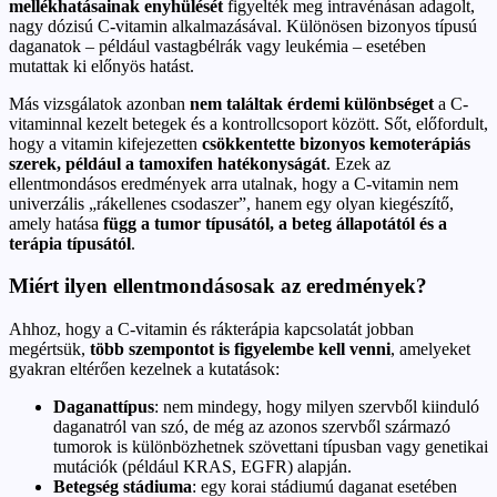
mellékhatásainak enyhülését
figyelték meg intravénásan adagolt,
nagy dózisú C-vitamin alkalmazásával. Különösen bizonyos típusú
daganatok – például vastagbélrák vagy leukémia – esetében
mutattak ki előnyös hatást.
Más vizsgálatok azonban
nem találtak érdemi különbséget
a C-
vitaminnal kezelt betegek és a kontrollcsoport között. Sőt, előfordult,
hogy a vitamin kifejezetten
csökkentette bizonyos kemoterápiás
szerek, például a tamoxifen hatékonyságát
. Ezek az
ellentmondásos eredmények arra utalnak, hogy a C-vitamin nem
univerzális „rákellenes csodaszer”, hanem egy olyan kiegészítő,
amely hatása
függ a tumor típusától, a beteg állapotától és a
terápia típusától
.
Miért ilyen ellentmondásosak az eredmények?
Ahhoz, hogy a C-vitamin és rákterápia kapcsolatát jobban
megértsük,
több szempontot is figyelembe kell venni
, amelyeket
gyakran eltérően kezelnek a kutatások:
Daganattípus
: nem mindegy, hogy milyen szervből kiinduló
daganatról van szó, de még az azonos szervből származó
tumorok is különbözhetnek szövettani típusban vagy genetikai
mutációk (például KRAS, EGFR) alapján.
Betegség stádiuma
: egy korai stádiumú daganat esetében