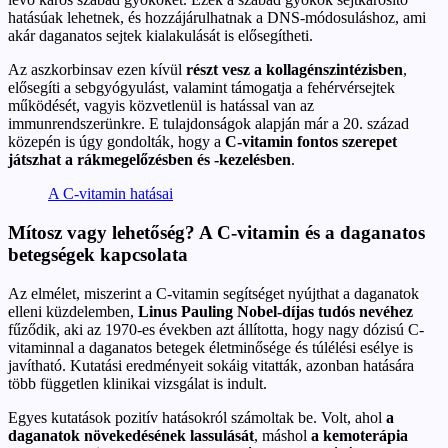
hatásúak lehetnek, és hozzájárulhatnak a DNS-módosuláshoz, ami
akár daganatos sejtek kialakulását is elősegítheti.
Az aszkorbinsav ezen kívül
részt vesz a kollagénszintézisben
,
elősegíti a sebgyógyulást, valamint támogatja a fehérvérsejtek
működését, vagyis közvetlenül is hatással van az
immunrendszerünkre. E tulajdonságok alapján már a 20. század
közepén is úgy gondolták, hogy a
C-vitamin fontos szerepet
játszhat a rákmegelőzésben és -kezelésben
.
A C-vitamin hatásai
Mítosz vagy lehetőség? A C-vitamin és a daganatos
betegségek kapcsolata
Az elmélet, miszerint a C-vitamin segítséget nyújthat a daganatok
elleni küzdelemben,
Linus Pauling Nobel-díjas tudós nevéhez
fűződik, aki az 1970-es években azt állította, hogy nagy dózisú C-
vitaminnal a daganatos betegek életminősége és túlélési esélye is
javítható. Kutatási eredményeit sokáig vitatták, azonban hatására
több független klinikai vizsgálat is indult.
Egyes kutatások pozitív hatásokról számoltak be. Volt, ahol
a
daganatok növekedésének lassulását
, máshol
a kemoterápia