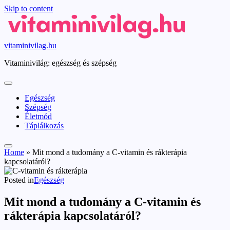
Skip to content
vitaminivilag.hu
Vitaminivilág: egészség és szépség
Egészség
Szépség
Életmód
Táplálkozás
Home
»
Mit mond a tudomány a C-vitamin és rákterápia
kapcsolatáról?
Posted in
Egészség
Mit mond a tudomány a C-vitamin és
rákterápia kapcsolatáról?